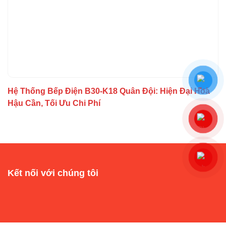
Hệ Thống Bếp Điện B30-K18 Quân Đội: Hiện Đại Hóa
Hậu Cần, Tối Ưu Chi Phí
Kết nối với chúng tôi