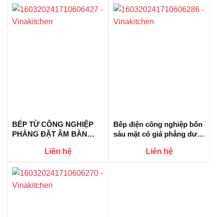
BẾP TỪ CÔNG NGHIỆP
Bếp điện công nghiệp bốn
PHẲNG ĐẶT ÂM BÀN
sáu mặt có giá phẳng dưới
3500W HZD-3.5KW-SXP
– bếp hồng ngoại công
Liên hệ
Liên hệ
nghiệp sáu 3.5kw Hzd-
3.5kw-Dt6lt