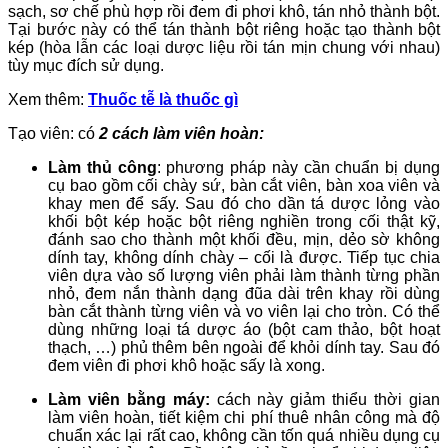
sạch, sơ chế phù hợp rồi đem đi phơi khô, tán nhỏ thành bột.
Tại bước này có thể tán thành bột riêng hoặc tạo thành bột
kép (hòa lẫn các loại dược liệu rồi tán mịn chung với nhau)
tùy mục đích sử dụng.
Xem thêm:
Thuốc tễ là thuốc gì
Tạo viên: có
2 cách làm viên hoàn:
Làm thủ công
: phương pháp này cần chuẩn bị dụng
cụ bao gồm cối chày sứ, bàn cắt viên, bàn xoa viên và
khay men để sấy. Sau đó cho dần tá dược lỏng vào
khối bột kép hoặc bột riêng nghiền trong cối thật kỹ,
đánh sao cho thành một khối đều, mịn, dẻo sờ không
dính tay, không dính chày – cối là được. Tiếp tục chia
viên dựa vào số lượng viên phải làm thành từng phần
nhỏ, đem nắn thành dạng đũa dài trên khay rồi dùng
bàn cắt thành từng viên và vo viên lại cho tròn. Có thể
dùng những loại tá dược áo (bột cam thảo, bột hoạt
thạch, …) phủ thêm bên ngoài để khỏi dính tay. Sau đó
đem viên đi phơi khô hoặc sấy là xong.
Làm viên bằng máy:
cách này giảm thiểu thời gian
làm viên hoàn, tiết kiệm chi phí thuê nhân công mà độ
chuẩn xác lại rất cao, không cần tốn quá nhiều dụng cụ