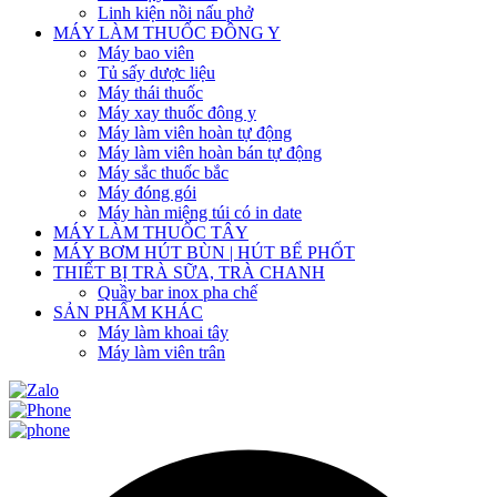
Linh kiện nồi nấu phở
MÁY LÀM THUỐC ĐÔNG Y
Máy bao viên
Tủ sấy dược liệu
Máy thái thuốc
Máy xay thuốc đông y
Máy làm viên hoàn tự động
Máy làm viên hoàn bán tự động
Máy sắc thuốc bắc
Máy đóng gói
Máy hàn miệng túi có in date
MÁY LÀM THUỐC TÂY
MÁY BƠM HÚT BÙN | HÚT BỂ PHỐT
THIẾT BỊ TRÀ SỮA, TRÀ CHANH
Quầy bar inox pha chế
SẢN PHẨM KHÁC
Máy làm khoai tây
Máy làm viên trân