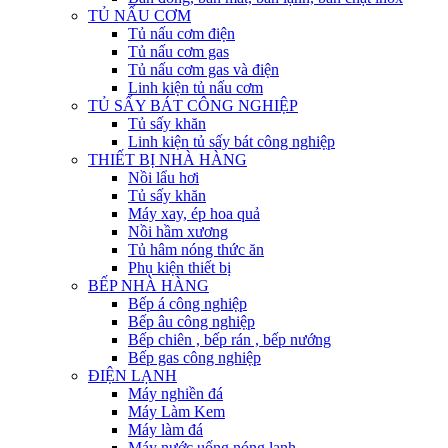
TỦ NẤU CƠM
Tủ nấu cơm điện
Tủ nấu cơm gas
Tủ nấu cơm gas và điện
Linh kiện tủ nấu cơm
TỦ SẤY BÁT CÔNG NGHIỆP
Tủ sấy khăn
Linh kiện tủ sấy bát công nghiệp
THIẾT BỊ NHÀ HÀNG
Nồi lẩu hơi
Tủ sấy khăn
Máy xay, ép hoa quả
Nồi hầm xương
Tủ hâm nóng thức ăn
Phụ kiện thiết bị
BẾP NHÀ HÀNG
Bếp á công nghiệp
Bếp âu công nghiệp
Bếp chiên , bếp rán , bếp nướng
Bếp gas công nghiệp
ĐIỆN LẠNH
Máy nghiền đá
Máy Làm Kem
Máy làm đá
Máy nước uống nóng lạnh