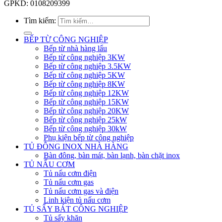
GPKD: 0108209399
Tìm kiếm:
BẾP TỪ CÔNG NGHIỆP
Bếp từ nhà hàng lẩu
Bếp từ công nghiệp 3KW
Bếp từ công nghiệp 3.5KW
Bếp từ công nghiệp 5KW
Bếp từ công nghiệp 8KW
Bếp từ công nghiệp 12KW
Bếp từ công nghiệp 15KW
Bếp từ công nghiệp 20KW
Bếp từ công nghiệp 25kW
Bếp từ công nghiệp 30kW
Phụ kiện bếp từ công nghiệp
TỦ ĐÔNG INOX NHÀ HÀNG
Bàn đông, bàn mát, bàn lạnh, bàn chặt inox
TỦ NẤU CƠM
Tủ nấu cơm điện
Tủ nấu cơm gas
Tủ nấu cơm gas và điện
Linh kiện tủ nấu cơm
TỦ SẤY BÁT CÔNG NGHIỆP
Tủ sấy khăn