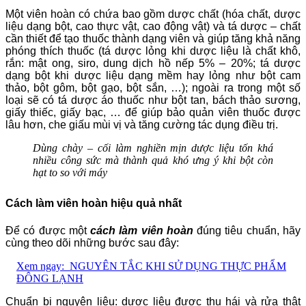
Một viên hoàn có chứa bao gồm dược chất (hóa chất, dược
liệu dạng bột, cao thực vật, cao động vật) và tá dược – chất
cần thiết để tạo thuốc thành dạng viên và giúp tăng khả năng
phóng thích thuốc (tá dược lỏng khi dược liệu là chất khô,
rắn: mật ong, siro, dung dịch hồ nếp 5% – 20%; tá dược
dạng bột khi dược liệu dạng mềm hay lỏng như bột cam
thảo, bột gôm, bột gạo, bột sắn, …); ngoài ra trong một số
loại sẽ có tá dược áo thuốc như bột tan, bách thảo sương,
giấy thiếc, giấy bạc, … để giúp bảo quản viên thuốc được
lâu hơn, che giấu mùi vị và tăng cường tác dụng điều trị.
Dùng chày – cối làm nghiền mịn dược liệu tốn khá
nhiều công sức mà thành quả khó ưng ý khi bột còn
hạt to so với máy
Cách làm viên hoàn hiệu quả nhất
Để có được một
cách làm viên hoàn
đúng tiêu chuẩn, hãy
cùng theo dõi những bước sau đây:
Xem ngay:
NGUYÊN TẮC KHI SỬ DỤNG THỰC PHẨM
ĐÔNG LẠNH
Chuẩn bị nguyên liệu: dược liệu được thu hái và rửa thật