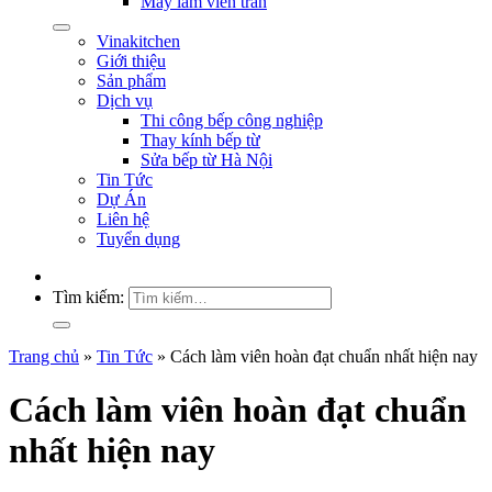
Máy làm viên trân
Vinakitchen
Giới thiệu
Sản phẩm
Dịch vụ
Thi công bếp công nghiệp
Thay kính bếp từ
Sửa bếp từ Hà Nội
Tin Tức
Dự Án
Liên hệ
Tuyển dụng
Tìm kiếm:
Trang chủ
»
Tin Tức
»
Cách làm viên hoàn đạt chuẩn nhất hiện nay
Cách làm viên hoàn đạt chuẩn
nhất hiện nay