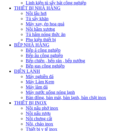
Linh kiện tủ sấy bát công nghiệp
THIẾT BỊ NHÀ HÀNG
Nồi lẩu hơi
Tủ sấy khăn
Máy xay, ép hoa quả
Nồi hầm xương
Tủ hâm nóng thức ăn
Phụ kiện thiết bị
BẾP NHÀ HÀNG
Bếp á công nghiệp
Bếp âu công nghiệp
Bếp chiên , bếp rán , bếp nướng
Bếp gas công nghiệp
ĐIỆN LẠNH
Máy nghiền đá
Máy Làm Kem
Máy làm đá
Máy nước uống nóng lạnh
Bàn đông, bàn mát, bàn lạnh, bàn chặt inox
THIẾT BỊ INOX
Nồi nấu phở inox
Nồi nấu rượu
Nồi chưng cất
Nồi, chảo inox
Thiết bị y tế inox