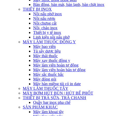
Bàn đông, bàn mát, bàn lạnh, bàn chặt inox
THIẾT BỊ INOX
Nồi nấu phở inox
Nồi nấu rượu
Nồi chưng cất
Nồi, chảo inox
Thiết bị y tế inox
Linh kiện nồi nấu phở
MÁY LÀM THUỐC ĐÔNG Y
Máy bao viên
Tủ sấy dược liệu
Máy thái thuốc
Máy xay thuốc đông y
Máy làm viên hoàn tự động
Máy làm viên hoàn bán tự động
Máy sắc thuốc bắc
Máy đóng gói
Máy hàn miệng túi có in date
MÁY LÀM THUỐC TÂY
MÁY BƠM HÚT BÙN | HÚT BỂ PHỐT
THIẾT BỊ TRÀ SỮA, TRÀ CHANH
Quầy bar inox pha chế
SẢN PHẨM KHÁC
Máy làm khoai tây