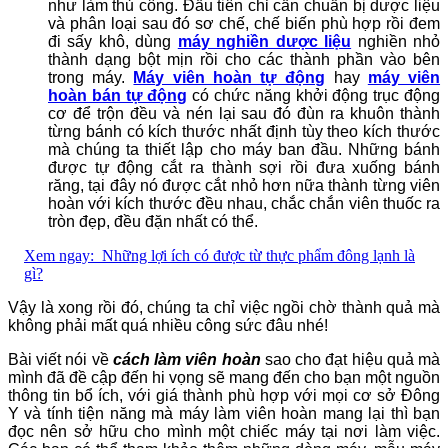
như làm thủ công. Đầu tiên chỉ cần chuẩn bị dược liệu
và phân loại sau đó sơ chế, chế biến phù hợp rồi đem
đi sấy khô, dùng
máy nghiền dược liệu
nghiền nhỏ
thành dạng bột mịn rồi cho các thành phần vào bên
trong máy.
Máy viên hoàn tự động
hay
máy viên
hoàn bán tự động
có chức năng khởi động trục động
cơ để trộn đều và nén lại sau đó đùn ra khuôn thành
từng bánh có kích thước nhất định tùy theo kích thước
mà chúng ta thiết lập cho máy ban đầu. Những bánh
được tự động cắt ra thành sợi rồi đưa xuống bánh
răng, tại đây nó được cắt nhỏ hơn nữa thành từng viên
hoàn với kích thước đều nhau, chắc chắn viên thuốc ra
tròn đẹp, đều đặn nhất có thể.
Xem ngay:
Những lợi ích có được từ thực phẩm đông lạnh là
gì?
Vậy là xong rồi đó, chúng ta chỉ việc ngồi chờ thành quả mà
không phải mất quá nhiều công sức đâu nhé!
Bài viết nói về
cách làm viên hoàn
sao cho đạt hiệu quả mà
mình đã đề cập đến hi vọng sẽ mang đến cho bạn một nguồn
thông tin bổ ích, với giá thành phù hợp với mọi cơ sở Đông
Y và tính tiện năng mà máy làm viên hoàn mang lại thì bạn
đọc nên sở hữu cho mình một chiếc máy tại nơi làm việc.