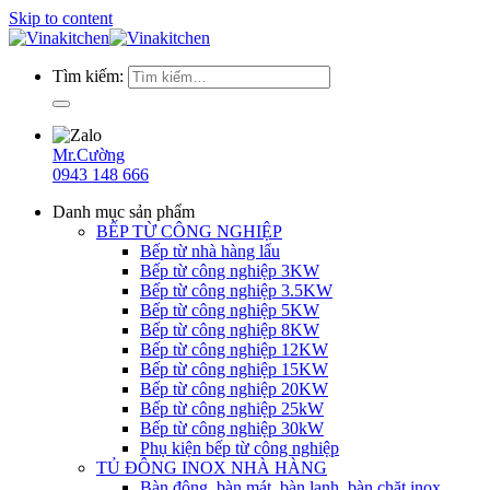
Skip to content
Tìm kiếm:
Mr.Cường
0943 148 666
Danh mục sản phẩm
BẾP TỪ CÔNG NGHIỆP
Bếp từ nhà hàng lẩu
Bếp từ công nghiệp 3KW
Bếp từ công nghiệp 3.5KW
Bếp từ công nghiệp 5KW
Bếp từ công nghiệp 8KW
Bếp từ công nghiệp 12KW
Bếp từ công nghiệp 15KW
Bếp từ công nghiệp 20KW
Bếp từ công nghiệp 25kW
Bếp từ công nghiệp 30kW
Phụ kiện bếp từ công nghiệp
TỦ ĐÔNG INOX NHÀ HÀNG
Bàn đông, bàn mát, bàn lạnh, bàn chặt inox