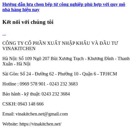
Hướng dẫn lựa chọn bếp từ công nghiệp phù hợp với quy mô
nhà hàng hiện nay
Kết nối với chúng tôi
CÔNG TY CỔ PHẦN XUẤT NHẬP KHẨU VÀ ĐẦU TƯ
VINAKITCHEN
Hà Nội: Số 109 Ngõ 207 Bùi Xương Trạch - Khương Đình - Thanh
Xuân - Hà Nội
Sài Gòn: Số 24 - Đường 62 - Phường 10 - Quận 6 - TP.HCM
Hotline : 0969 578 901 - 0243 232 3683
Bảo hành - kỹ thuật: 0243 232 3684
CSKH: 0943 148 666
Email: vinakitchen.net@gmail.com
Website: https://vinakitchen.net/