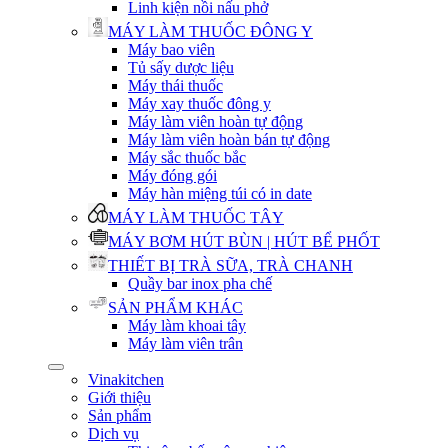
Linh kiện nồi nấu phở
MÁY LÀM THUỐC ĐÔNG Y
Máy bao viên
Tủ sấy dược liệu
Máy thái thuốc
Máy xay thuốc đông y
Máy làm viên hoàn tự động
Máy làm viên hoàn bán tự động
Máy sắc thuốc bắc
Máy đóng gói
Máy hàn miệng túi có in date
MÁY LÀM THUỐC TÂY
MÁY BƠM HÚT BÙN | HÚT BỂ PHỐT
THIẾT BỊ TRÀ SỮA, TRÀ CHANH
Quầy bar inox pha chế
SẢN PHẨM KHÁC
Máy làm khoai tây
Máy làm viên trân
Vinakitchen
Giới thiệu
Sản phẩm
Dịch vụ