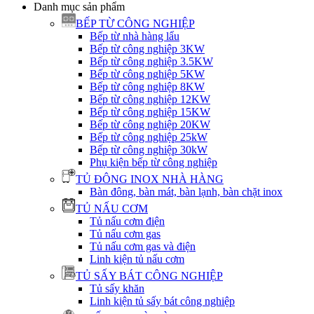
Danh mục sản phẩm
BẾP TỪ CÔNG NGHIỆP
Bếp từ nhà hàng lẩu
Bếp từ công nghiệp 3KW
Bếp từ công nghiệp 3.5KW
Bếp từ công nghiệp 5KW
Bếp từ công nghiệp 8KW
Bếp từ công nghiệp 12KW
Bếp từ công nghiệp 15KW
Bếp từ công nghiệp 20KW
Bếp từ công nghiệp 25kW
Bếp từ công nghiệp 30kW
Phụ kiện bếp từ công nghiệp
TỦ ĐÔNG INOX NHÀ HÀNG
Bàn đông, bàn mát, bàn lạnh, bàn chặt inox
TỦ NẤU CƠM
Tủ nấu cơm điện
Tủ nấu cơm gas
Tủ nấu cơm gas và điện
Linh kiện tủ nấu cơm
TỦ SẤY BÁT CÔNG NGHIỆP
Tủ sấy khăn
Linh kiện tủ sấy bát công nghiệp