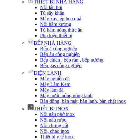
THIẾT BỊ NHÀ HÀNG
Nồi lẩu hơi
Tủ sấy khăn
Máy xay, ép hoa quả
Nồi hầm xương
Tủ hâm nóng thức ăn
Phụ kiện thiết bị
BẾP NHÀ HÀNG
Bếp á công nghiệp
Bếp âu công nghiệp
Bếp chiên , bếp rán , bếp nướng
Bếp gas công nghiệp
ĐIỆN LẠNH
Máy nghiền đá
Máy Làm Kem
Máy làm đá
Máy nước uống nóng lạnh
Bàn đông, bàn mát, bàn lạnh, bàn chặt inox
THIẾT BỊ INOX
Nồi nấu phở inox
Nồi nấu rượu
Nồi chưng cất
Nồi, chảo inox
Thiết bị y tế inox