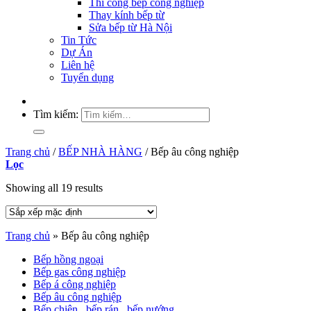
Thi công bếp công nghiệp
Thay kính bếp từ
Sửa bếp từ Hà Nội
Tin Tức
Dự Án
Liên hệ
Tuyển dụng
Tìm kiếm:
Trang chủ
/
BẾP NHÀ HÀNG
/
Bếp âu công nghiệp
Lọc
Showing all 19 results
Trang chủ
»
Bếp âu công nghiệp
Bếp hồng ngoại
Bếp gas công nghiệp
Bếp á công nghiệp
Bếp âu công nghiệp
Bếp chiên , bếp rán , bếp nướng