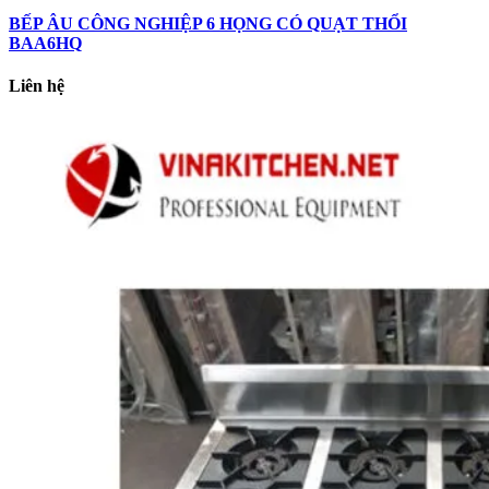
BẾP ÂU CÔNG NGHIỆP 6 HỌNG CÓ QUẠT THỔI
BAA6HQ
Liên hệ