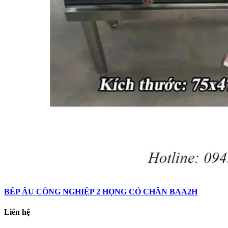
BẾP ÂU CÔNG NGHIỆP 2 HỌNG CÓ CHÂN BAA2H
Liên hệ