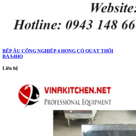
BẾP ÂU CÔNG NGHIỆP 4 HỌNG CÓ QUẠT THỔI
BAA4HQ
Liên hệ