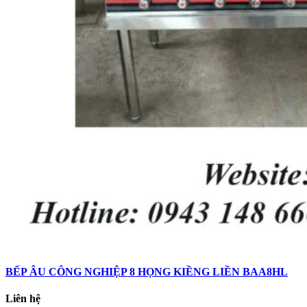
BẾP ÂU CÔNG NGHIỆP 8 HỌNG KIỀNG LIỀN BAA8HL
Liên hệ