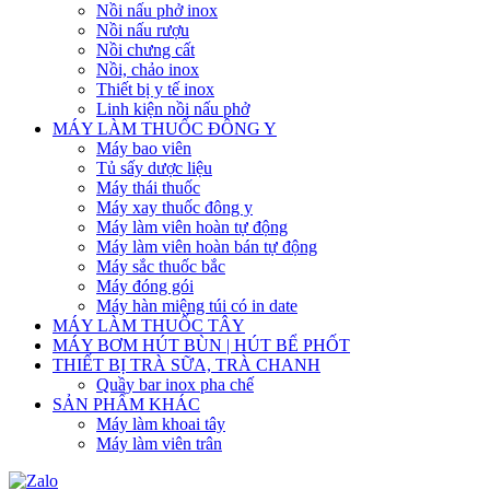
Nồi nấu phở inox
Nồi nấu rượu
Nồi chưng cất
Nồi, chảo inox
Thiết bị y tế inox
Linh kiện nồi nấu phở
MÁY LÀM THUỐC ĐÔNG Y
Máy bao viên
Tủ sấy dược liệu
Máy thái thuốc
Máy xay thuốc đông y
Máy làm viên hoàn tự động
Máy làm viên hoàn bán tự động
Máy sắc thuốc bắc
Máy đóng gói
Máy hàn miệng túi có in date
MÁY LÀM THUỐC TÂY
MÁY BƠM HÚT BÙN | HÚT BỂ PHỐT
THIẾT BỊ TRÀ SỮA, TRÀ CHANH
Quầy bar inox pha chế
SẢN PHẨM KHÁC
Máy làm khoai tây
Máy làm viên trân