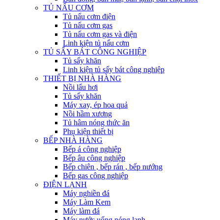
TỦ NẤU CƠM
Tủ nấu cơm điện
Tủ nấu cơm gas
Tủ nấu cơm gas và điện
Linh kiện tủ nấu cơm
TỦ SẤY BÁT CÔNG NGHIỆP
Tủ sấy khăn
Linh kiện tủ sấy bát công nghiệp
THIẾT BỊ NHÀ HÀNG
Nồi lẩu hơi
Tủ sấy khăn
Máy xay, ép hoa quả
Nồi hầm xương
Tủ hâm nóng thức ăn
Phụ kiện thiết bị
BẾP NHÀ HÀNG
Bếp á công nghiệp
Bếp âu công nghiệp
Bếp chiên , bếp rán , bếp nướng
Bếp gas công nghiệp
ĐIỆN LẠNH
Máy nghiền đá
Máy Làm Kem
Máy làm đá
Máy nước uống nóng lạnh