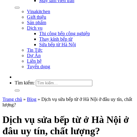
Máy làm viên trân
Vinakitchen
Giới thiệu
Sản phẩm
Dịch vụ
Thi công bếp công nghiệp
Thay kính bếp từ
Sửa bếp từ Hà Nội
Tin Tức
Dự Án
Liên hệ
Tuyển dụng
Tìm kiếm:
Trang chủ
»
Blog
»
Dịch vụ sửa bếp từ ở Hà Nội ở đâu uy tín, chất
lượng?
Dịch vụ sửa bếp từ ở Hà Nội ở
đâu uy tín, chất lượng?