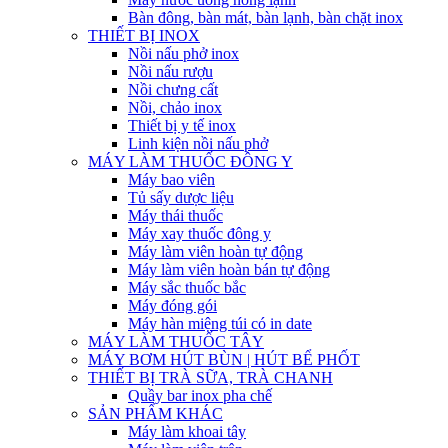
Bàn đông, bàn mát, bàn lạnh, bàn chặt inox
THIẾT BỊ INOX
Nồi nấu phở inox
Nồi nấu rượu
Nồi chưng cất
Nồi, chảo inox
Thiết bị y tế inox
Linh kiện nồi nấu phở
MÁY LÀM THUỐC ĐÔNG Y
Máy bao viên
Tủ sấy dược liệu
Máy thái thuốc
Máy xay thuốc đông y
Máy làm viên hoàn tự động
Máy làm viên hoàn bán tự động
Máy sắc thuốc bắc
Máy đóng gói
Máy hàn miệng túi có in date
MÁY LÀM THUỐC TÂY
MÁY BƠM HÚT BÙN | HÚT BỂ PHỐT
THIẾT BỊ TRÀ SỮA, TRÀ CHANH
Quầy bar inox pha chế
SẢN PHẨM KHÁC
Máy làm khoai tây