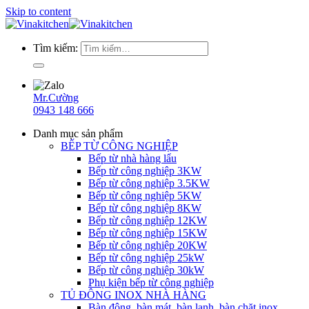
Skip to content
Tìm kiếm:
Mr.Cường
0943 148 666
Danh mục sản phẩm
BẾP TỪ CÔNG NGHIỆP
Bếp từ nhà hàng lẩu
Bếp từ công nghiệp 3KW
Bếp từ công nghiệp 3.5KW
Bếp từ công nghiệp 5KW
Bếp từ công nghiệp 8KW
Bếp từ công nghiệp 12KW
Bếp từ công nghiệp 15KW
Bếp từ công nghiệp 20KW
Bếp từ công nghiệp 25kW
Bếp từ công nghiệp 30kW
Phụ kiện bếp từ công nghiệp
TỦ ĐÔNG INOX NHÀ HÀNG
Bàn đông, bàn mát, bàn lạnh, bàn chặt inox