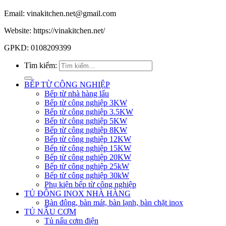
Email: vinakitchen.net@gmail.com
Website: https://vinakitchen.net/
GPKD: 0108209399
Tìm kiếm:
BẾP TỪ CÔNG NGHIỆP
Bếp từ nhà hàng lẩu
Bếp từ công nghiệp 3KW
Bếp từ công nghiệp 3.5KW
Bếp từ công nghiệp 5KW
Bếp từ công nghiệp 8KW
Bếp từ công nghiệp 12KW
Bếp từ công nghiệp 15KW
Bếp từ công nghiệp 20KW
Bếp từ công nghiệp 25kW
Bếp từ công nghiệp 30kW
Phụ kiện bếp từ công nghiệp
TỦ ĐÔNG INOX NHÀ HÀNG
Bàn đông, bàn mát, bàn lạnh, bàn chặt inox
TỦ NẤU CƠM
Tủ nấu cơm điện