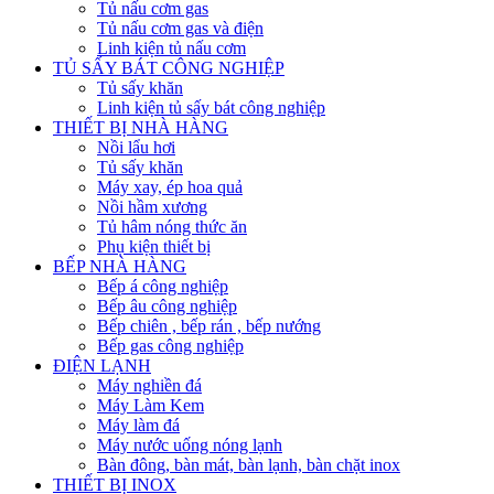
Tủ nấu cơm gas
Tủ nấu cơm gas và điện
Linh kiện tủ nấu cơm
TỦ SẤY BÁT CÔNG NGHIỆP
Tủ sấy khăn
Linh kiện tủ sấy bát công nghiệp
THIẾT BỊ NHÀ HÀNG
Nồi lẩu hơi
Tủ sấy khăn
Máy xay, ép hoa quả
Nồi hầm xương
Tủ hâm nóng thức ăn
Phụ kiện thiết bị
BẾP NHÀ HÀNG
Bếp á công nghiệp
Bếp âu công nghiệp
Bếp chiên , bếp rán , bếp nướng
Bếp gas công nghiệp
ĐIỆN LẠNH
Máy nghiền đá
Máy Làm Kem
Máy làm đá
Máy nước uống nóng lạnh
Bàn đông, bàn mát, bàn lạnh, bàn chặt inox
THIẾT BỊ INOX