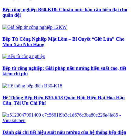
Bếp công nghiệp B60-K18: Chuẩn mực hậu cần hiện đại cho
quân đội
Bếp Từ Công Nghiệp Mặt Lõm – Bí Quyết “Giữ Lửa” Cho
Món Xào Nhà Hàng
Bếp từ công nghiệp: Giải pháp nấu nướng hiệu suất cao, tiết
kiệm chi phí
Hệ Thống Bếp Điện B30-K18 Quân Đội: Hiện Đại Hóa Hậu
Cần, Tối Ưu Chi Phí
Đánh giá chi tiết hiệu suất nấu nướng của hệ thống bếp điện