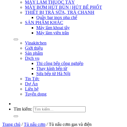
MÁY LÀM THUỐC TÂY
MÁY BƠM HÚT BÙN | HÚT BỂ PHỐT
THIẾT BỊ TRÀ SỮA, TRÀ CHANH
Quầy bar inox pha chế
SẢN PHẨM KHÁC
Máy làm khoai tây
Máy làm viên trân
Vinakitchen
Giới thiệu
Sản phẩm
Dịch vụ
Thi công bếp công nghiệp
Thay kính bếp từ
Sửa bếp từ Hà Nội
Tin Tức
Dự Án
Liên hệ
Tuyển dụng
Tìm kiếm:
Trang chủ
/
Tủ nấu cơm
/
Tủ nấu cơm gas và điện