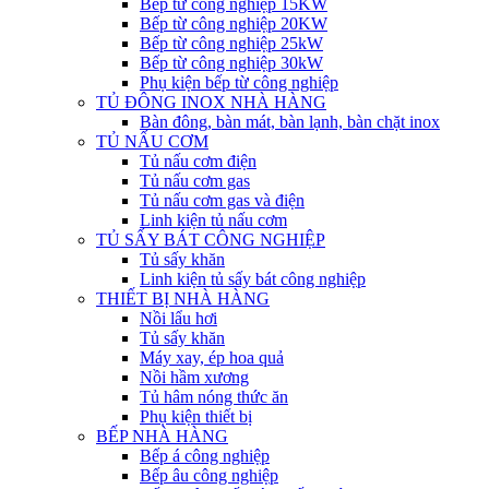
Bếp từ công nghiệp 15KW
Bếp từ công nghiệp 20KW
Bếp từ công nghiệp 25kW
Bếp từ công nghiệp 30kW
Phụ kiện bếp từ công nghiệp
TỦ ĐÔNG INOX NHÀ HÀNG
Bàn đông, bàn mát, bàn lạnh, bàn chặt inox
TỦ NẤU CƠM
Tủ nấu cơm điện
Tủ nấu cơm gas
Tủ nấu cơm gas và điện
Linh kiện tủ nấu cơm
TỦ SẤY BÁT CÔNG NGHIỆP
Tủ sấy khăn
Linh kiện tủ sấy bát công nghiệp
THIẾT BỊ NHÀ HÀNG
Nồi lẩu hơi
Tủ sấy khăn
Máy xay, ép hoa quả
Nồi hầm xương
Tủ hâm nóng thức ăn
Phụ kiện thiết bị
BẾP NHÀ HÀNG
Bếp á công nghiệp
Bếp âu công nghiệp