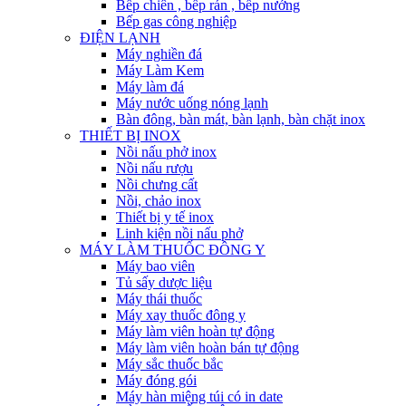
Bếp chiên , bếp rán , bếp nướng
Bếp gas công nghiệp
ĐIỆN LẠNH
Máy nghiền đá
Máy Làm Kem
Máy làm đá
Máy nước uống nóng lạnh
Bàn đông, bàn mát, bàn lạnh, bàn chặt inox
THIẾT BỊ INOX
Nồi nấu phở inox
Nồi nấu rượu
Nồi chưng cất
Nồi, chảo inox
Thiết bị y tế inox
Linh kiện nồi nấu phở
MÁY LÀM THUỐC ĐÔNG Y
Máy bao viên
Tủ sấy dược liệu
Máy thái thuốc
Máy xay thuốc đông y
Máy làm viên hoàn tự động
Máy làm viên hoàn bán tự động
Máy sắc thuốc bắc
Máy đóng gói
Máy hàn miệng túi có in date