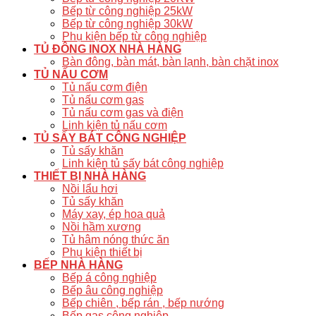
Bếp từ công nghiệp 25kW
Bếp từ công nghiệp 30kW
Phụ kiện bếp từ công nghiệp
TỦ ĐÔNG INOX NHÀ HÀNG
Bàn đông, bàn mát, bàn lạnh, bàn chặt inox
TỦ NẤU CƠM
Tủ nấu cơm điện
Tủ nấu cơm gas
Tủ nấu cơm gas và điện
Linh kiện tủ nấu cơm
TỦ SẤY BÁT CÔNG NGHIỆP
Tủ sấy khăn
Linh kiện tủ sấy bát công nghiệp
THIẾT BỊ NHÀ HÀNG
Nồi lẩu hơi
Tủ sấy khăn
Máy xay, ép hoa quả
Nồi hầm xương
Tủ hâm nóng thức ăn
Phụ kiện thiết bị
BẾP NHÀ HÀNG
Bếp á công nghiệp
Bếp âu công nghiệp
Bếp chiên , bếp rán , bếp nướng
Bếp gas công nghiệp