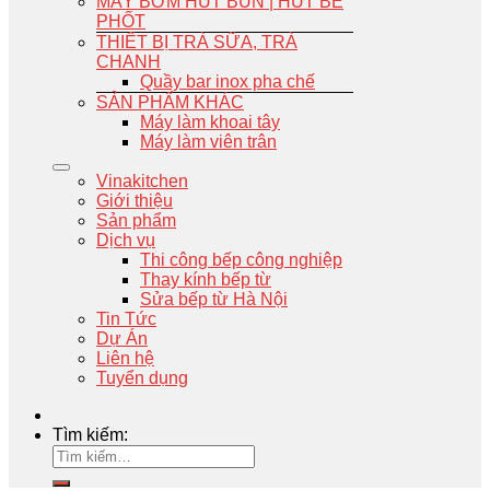
MÁY BƠM HÚT BÙN | HÚT BỂ
PHỐT
THIẾT BỊ TRÀ SỮA, TRÀ
CHANH
Quầy bar inox pha chế
SẢN PHẨM KHÁC
Máy làm khoai tây
Máy làm viên trân
Vinakitchen
Giới thiệu
Sản phẩm
Dịch vụ
Thi công bếp công nghiệp
Thay kính bếp từ
Sửa bếp từ Hà Nội
Tin Tức
Dự Án
Liên hệ
Tuyển dụng
Tìm kiếm: