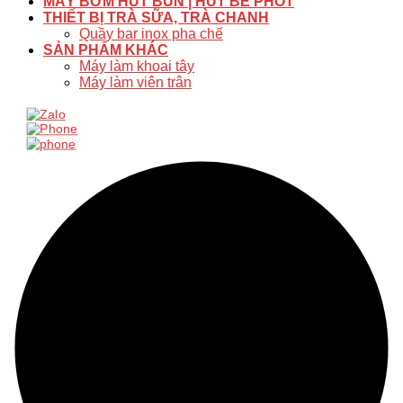
MÁY BƠM HÚT BÙN | HÚT BỂ PHỐT
THIẾT BỊ TRÀ SỮA, TRÀ CHANH
Quầy bar inox pha chế
SẢN PHẨM KHÁC
Máy làm khoai tây
Máy làm viên trân