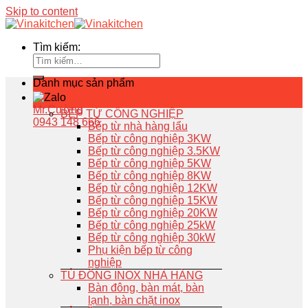
Skip to content
Tìm kiếm:
Danh mục sản phẩm
Mr.Cường
BẾP TỪ CÔNG NGHIỆP
0943 148 666
Bếp từ nhà hàng lẩu
Bếp từ công nghiệp 3KW
Bếp từ công nghiệp 3.5KW
Bếp từ công nghiệp 5KW
Bếp từ công nghiệp 8KW
Bếp từ công nghiệp 12KW
Bếp từ công nghiệp 15KW
Bếp từ công nghiệp 20KW
Bếp từ công nghiệp 25kW
Bếp từ công nghiệp 30kW
Phụ kiện bếp từ công
nghiệp
TỦ ĐÔNG INOX NHÀ HÀNG
Bàn đông, bàn mát, bàn
lạnh, bàn chặt inox