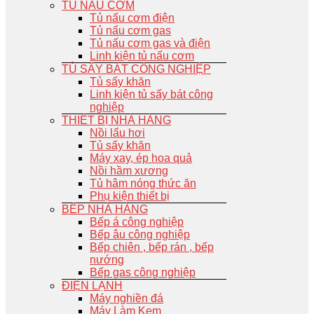
TỦ NẤU CƠM
Tủ nấu cơm điện
Tủ nấu cơm gas
Tủ nấu cơm gas và điện
Linh kiện tủ nấu cơm
TỦ SẤY BÁT CÔNG NGHIỆP
Tủ sấy khăn
Linh kiện tủ sấy bát công
nghiệp
THIẾT BỊ NHÀ HÀNG
Nồi lẩu hơi
Tủ sấy khăn
Máy xay, ép hoa quả
Nồi hầm xương
Tủ hâm nóng thức ăn
Phụ kiện thiết bị
BẾP NHÀ HÀNG
Bếp á công nghiệp
Bếp âu công nghiệp
Bếp chiên , bếp rán , bếp
nướng
Bếp gas công nghiệp
ĐIỆN LẠNH
Máy nghiền đá
Máy Làm Kem