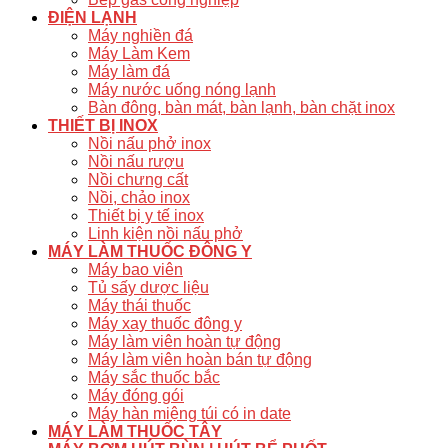
ĐIỆN LẠNH
Máy nghiền đá
Máy Làm Kem
Máy làm đá
Máy nước uống nóng lạnh
Bàn đông, bàn mát, bàn lạnh, bàn chặt inox
THIẾT BỊ INOX
Nồi nấu phở inox
Nồi nấu rượu
Nồi chưng cất
Nồi, chảo inox
Thiết bị y tế inox
Linh kiện nồi nấu phở
MÁY LÀM THUỐC ĐÔNG Y
Máy bao viên
Tủ sấy dược liệu
Máy thái thuốc
Máy xay thuốc đông y
Máy làm viên hoàn tự động
Máy làm viên hoàn bán tự động
Máy sắc thuốc bắc
Máy đóng gói
Máy hàn miệng túi có in date
MÁY LÀM THUỐC TÂY