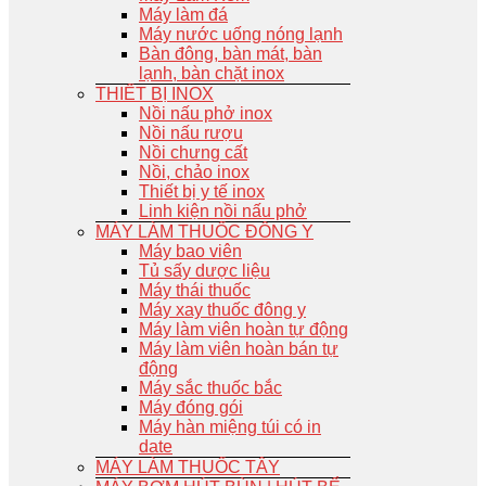
Máy làm đá
Máy nước uống nóng lạnh
Bàn đông, bàn mát, bàn
lạnh, bàn chặt inox
THIẾT BỊ INOX
Nồi nấu phở inox
Nồi nấu rượu
Nồi chưng cất
Nồi, chảo inox
Thiết bị y tế inox
Linh kiện nồi nấu phở
MÁY LÀM THUỐC ĐÔNG Y
Máy bao viên
Tủ sấy dược liệu
Máy thái thuốc
Máy xay thuốc đông y
Máy làm viên hoàn tự động
Máy làm viên hoàn bán tự
động
Máy sắc thuốc bắc
Máy đóng gói
Máy hàn miệng túi có in
date
MÁY LÀM THUỐC TÂY