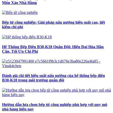
Món Xào Nhà Hàng
Bếp từ công nghiệp: Giải pháp nấu nướng hiệu suất cao, tiết
kiệm chi phí
Hệ Thống Bếp Điện B30-K18 Quân Đội: Hiện Đại Hóa Hậu
Cần, Tối Ưu Chi Phí
Đánh giá chi tiết hiệu suất nấu nướng của hệ thống bếp điện
B30-K18 trong môi trường quân đội
Hướng dẫn lựa chọn bếp từ công nghiệp phù hợp với quy mô
nhà hàng hiện nay