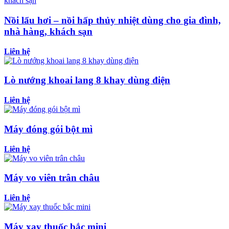
Nồi lẩu hơi – nồi hấp thủy nhiệt dùng cho gia đình,
nhà hàng, khách sạn
Liên hệ
Lò nướng khoai lang 8 khay dùng điện
Liên hệ
Máy đóng gói bột mì
Liên hệ
Máy vo viên trân châu
Liên hệ
Máy xay thuốc bắc mini