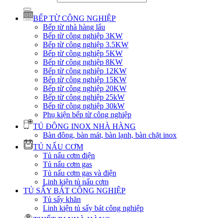
BẾP TỪ CÔNG NGHIỆP
Bếp từ nhà hàng lẩu
Bếp từ công nghiệp 3KW
Bếp từ công nghiệp 3.5KW
Bếp từ công nghiệp 5KW
Bếp từ công nghiệp 8KW
Bếp từ công nghiệp 12KW
Bếp từ công nghiệp 15KW
Bếp từ công nghiệp 20KW
Bếp từ công nghiệp 25kW
Bếp từ công nghiệp 30kW
Phụ kiện bếp từ công nghiệp
TỦ ĐÔNG INOX NHÀ HÀNG
Bàn đông, bàn mát, bàn lạnh, bàn chặt inox
TỦ NẤU CƠM
Tủ nấu cơm điện
Tủ nấu cơm gas
Tủ nấu cơm gas và điện
Linh kiện tủ nấu cơm
TỦ SẤY BÁT CÔNG NGHIỆP
Tủ sấy khăn
Linh kiện tủ sấy bát công nghiệp