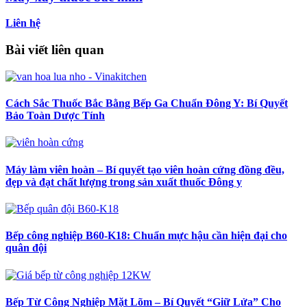
Liên hệ
Bài viết liên quan
Cách Sắc Thuốc Bắc Bằng Bếp Ga Chuẩn Đông Y: Bí Quyết
Bảo Toàn Dược Tính
Máy làm viên hoàn – Bí quyết tạo viên hoàn cứng đồng đều,
đẹp và đạt chất lượng trong sản xuất thuốc Đông y
Bếp công nghiệp B60-K18: Chuẩn mực hậu cần hiện đại cho
quân đội
Bếp Từ Công Nghiệp Mặt Lõm – Bí Quyết “Giữ Lửa” Cho