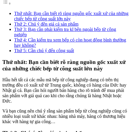
Thứ nhất: Bạn cần biết rõ ràng nguồn gốc xuất xứ của những
chiếc bếp từ công suất lớn này
Thứ 2: Chú ý đên giá cả sản phẩm
Thứ 3: Bạn cần phải kiểm tra kĩ bên ngoài bếp từ công
nghiệp
Thứ 4: Cần kiểm tra xem bếp có còn hoạt động bình thường
hay không?
Thứ 5: Cần chú ý đến công suất
Thứ nhất: Bạn cần biết rõ ràng nguồn gốc xuất xứ
của những chiếc bếp từ công suất lớn này
Hầu hết tất cả các mẫu mã bếp từ công nghiệp đang có trên thị
trường đều có xuất xứ từ Trung quốc, không có hàng của Đức hay
Nhật gì cả. Bạn cần hỏi người bán hàng cho rõ tránh để mua phải
sản phẩm với giá quá cao khi cho rằng chúng là hàng Nhật hoặc
Đức.
Và bạn cũng nên chú ý rằng sản phẩm bếp từ công nghiệp cũng có
nhiều loại xuất xứ khác nhau: hàng nhà máy, hàng có thương hiệu
khác với hàng tự gia công…