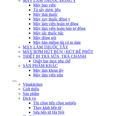
MÁY LÀM THUỐC ĐÔNG Y
Máy bao viên
Tủ sấy dược liệu
Máy thái thuốc
Máy xay thuốc đông y
Máy làm viên hoàn tự động
Máy làm viên hoàn bán tự động
Máy sắc thuốc bắc
Máy đóng gói
Máy hàn miệng túi có in date
MÁY LÀM THUỐC TÂY
MÁY BƠM HÚT BÙN | HÚT BỂ PHỐT
THIẾT BỊ TRÀ SỮA, TRÀ CHANH
Quầy bar inox pha chế
SẢN PHẨM KHÁC
Máy làm khoai tây
Máy làm viên trân
Vinakitchen
Giới thiệu
Sản phẩm
Dịch vụ
Thi công bếp công nghiệp
Thay kính bếp từ
Sửa bếp từ Hà Nội