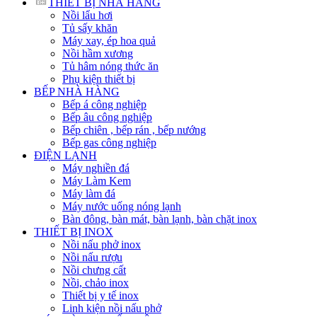
THIẾT BỊ NHÀ HÀNG
Nồi lẩu hơi
Tủ sấy khăn
Máy xay, ép hoa quả
Nồi hầm xương
Tủ hâm nóng thức ăn
Phụ kiện thiết bị
BẾP NHÀ HÀNG
Bếp á công nghiệp
Bếp âu công nghiệp
Bếp chiên , bếp rán , bếp nướng
Bếp gas công nghiệp
ĐIỆN LẠNH
Máy nghiền đá
Máy Làm Kem
Máy làm đá
Máy nước uống nóng lạnh
Bàn đông, bàn mát, bàn lạnh, bàn chặt inox
THIẾT BỊ INOX
Nồi nấu phở inox
Nồi nấu rượu
Nồi chưng cất
Nồi, chảo inox
Thiết bị y tế inox
Linh kiện nồi nấu phở