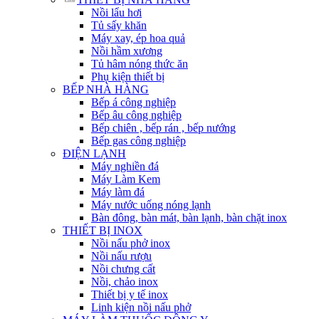
Nồi lẩu hơi
Tủ sấy khăn
Máy xay, ép hoa quả
Nồi hầm xương
Tủ hâm nóng thức ăn
Phụ kiện thiết bị
BẾP NHÀ HÀNG
Bếp á công nghiệp
Bếp âu công nghiệp
Bếp chiên , bếp rán , bếp nướng
Bếp gas công nghiệp
ĐIỆN LẠNH
Máy nghiền đá
Máy Làm Kem
Máy làm đá
Máy nước uống nóng lạnh
Bàn đông, bàn mát, bàn lạnh, bàn chặt inox
THIẾT BỊ INOX
Nồi nấu phở inox
Nồi nấu rượu
Nồi chưng cất
Nồi, chảo inox
Thiết bị y tế inox
Linh kiện nồi nấu phở