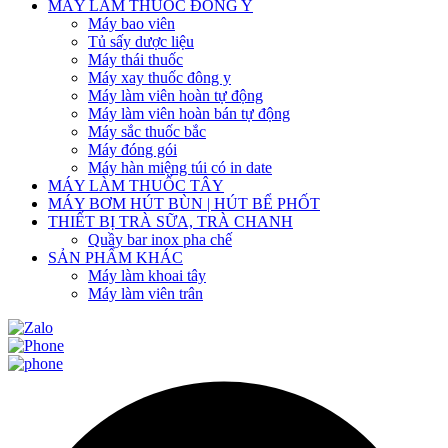
MÁY LÀM THUỐC ĐÔNG Y
Máy bao viên
Tủ sấy dược liệu
Máy thái thuốc
Máy xay thuốc đông y
Máy làm viên hoàn tự động
Máy làm viên hoàn bán tự động
Máy sắc thuốc bắc
Máy đóng gói
Máy hàn miệng túi có in date
MÁY LÀM THUỐC TÂY
MÁY BƠM HÚT BÙN | HÚT BỂ PHỐT
THIẾT BỊ TRÀ SỮA, TRÀ CHANH
Quầy bar inox pha chế
SẢN PHẨM KHÁC
Máy làm khoai tây
Máy làm viên trân