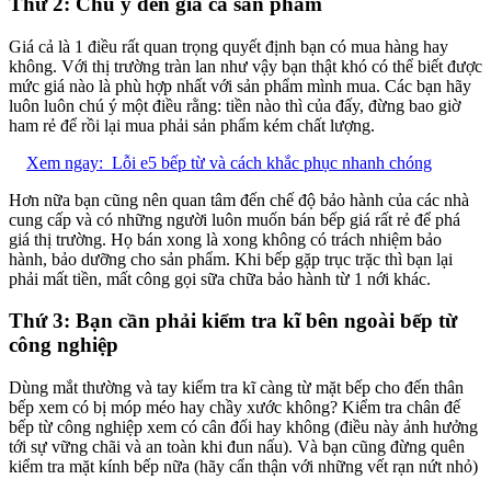
Thứ 2: Chú ý đên giá cả sản phẩm
Giá cả là 1 điều rất quan trọng quyết định bạn có mua hàng hay
không. Với thị trường tràn lan như vậy bạn thật khó có thể biết được
mức giá nào là phù hợp nhất với sản phẩm mình mua. Các bạn hãy
luôn luôn chú ý một điều rằng: tiền nào thì của đấy, đừng bao giờ
ham rẻ để rồi lại mua phải sản phẩm kém chất lượng.
Xem ngay:
Lỗi e5 bếp từ và cách khắc phục nhanh chóng
Hơn nữa bạn cũng nên quan tâm đến chế độ bảo hành của các nhà
cung cấp và có những người luôn muốn bán bếp giá rất rẻ để phá
giá thị trường. Họ bán xong là xong không có trách nhiệm bảo
hành, bảo dưỡng cho sản phẩm. Khi bếp gặp trục trặc thì bạn lại
phải mất tiền, mất công gọi sữa chữa bảo hành từ 1 nới khác.
Thứ 3: Bạn cần phải kiểm tra kĩ bên ngoài bếp từ
công nghiệp
Dùng mắt thường và tay kiểm tra kĩ càng từ mặt bếp cho đến thân
bếp xem có bị móp méo hay chầy xước không? Kiểm tra chân đế
bếp từ công nghiệp xem có cân đối hay không (điều này ảnh hưởng
tới sự vững chãi và an toàn khi đun nấu). Và bạn cũng đừng quên
kiểm tra mặt kính bếp nữa (hãy cẩn thận với những vết rạn nứt nhỏ)