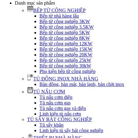
Danh mục sản phẩm
BẾP TỪ CÔNG NGHIỆP
Bếp từ nhà hàng lẩu
Bếp từ công nghiệp 3KW
Bếp từ công nghiệp 3.5KW
Bếp từ công nghiệp 5KW
Bếp từ công nghiệp 8KW
Bếp từ công nghiệp 12KW
Bếp từ công nghiệp 15KW
Bếp từ công nghiệp 20KW
Bếp từ công nghiệp 25kW
Bếp từ công nghiệp 30kW
Phụ kiện bếp từ công nghiệp
TỦ ĐÔNG INOX NHÀ HÀNG
Bàn đông, bàn mát, bàn lạnh, bàn chặt inox
TỦ NẤU CƠM
Tủ nấu cơm điện
Tủ nấu cơm gas
Tủ nấu cơm gas và điện
Linh kiện tủ nấu cơm
TỦ SẤY BÁT CÔNG NGHIỆP
Tủ sấy khăn
Linh kiện tủ sấy bát công nghiệp
THIẾT BỊ NHÀ HÀNG