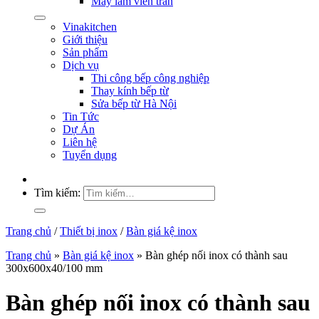
Máy làm viên trân
Vinakitchen
Giới thiệu
Sản phẩm
Dịch vụ
Thi công bếp công nghiệp
Thay kính bếp từ
Sửa bếp từ Hà Nội
Tin Tức
Dự Án
Liên hệ
Tuyển dụng
Tìm kiếm:
Trang chủ
/
Thiết bị inox
/
Bàn giá kệ inox
Trang chủ
»
Bàn giá kệ inox
»
Bàn ghép nối inox có thành sau
300x600x40/100 mm
Bàn ghép nối inox có thành sau