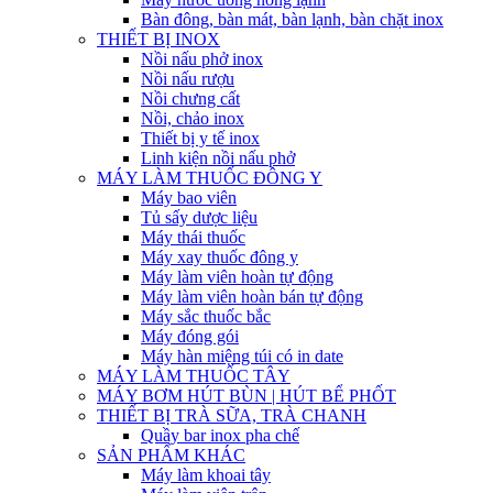
Bàn đông, bàn mát, bàn lạnh, bàn chặt inox
THIẾT BỊ INOX
Nồi nấu phở inox
Nồi nấu rượu
Nồi chưng cất
Nồi, chảo inox
Thiết bị y tế inox
Linh kiện nồi nấu phở
MÁY LÀM THUỐC ĐÔNG Y
Máy bao viên
Tủ sấy dược liệu
Máy thái thuốc
Máy xay thuốc đông y
Máy làm viên hoàn tự động
Máy làm viên hoàn bán tự động
Máy sắc thuốc bắc
Máy đóng gói
Máy hàn miệng túi có in date
MÁY LÀM THUỐC TÂY
MÁY BƠM HÚT BÙN | HÚT BỂ PHỐT
THIẾT BỊ TRÀ SỮA, TRÀ CHANH
Quầy bar inox pha chế
SẢN PHẨM KHÁC
Máy làm khoai tây