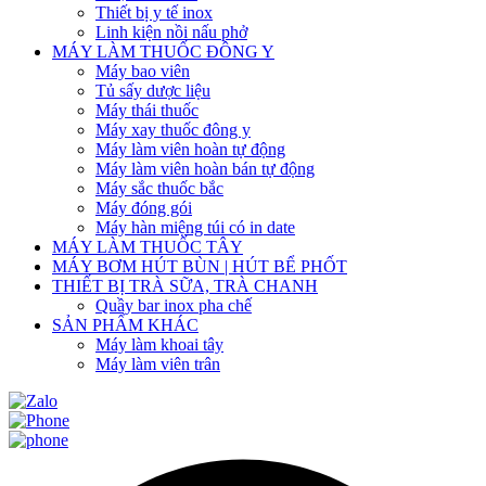
Thiết bị y tế inox
Linh kiện nồi nấu phở
MÁY LÀM THUỐC ĐÔNG Y
Máy bao viên
Tủ sấy dược liệu
Máy thái thuốc
Máy xay thuốc đông y
Máy làm viên hoàn tự động
Máy làm viên hoàn bán tự động
Máy sắc thuốc bắc
Máy đóng gói
Máy hàn miệng túi có in date
MÁY LÀM THUỐC TÂY
MÁY BƠM HÚT BÙN | HÚT BỂ PHỐT
THIẾT BỊ TRÀ SỮA, TRÀ CHANH
Quầy bar inox pha chế
SẢN PHẨM KHÁC
Máy làm khoai tây
Máy làm viên trân