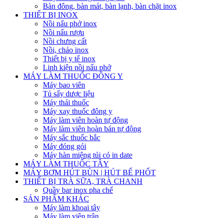
Bàn đông, bàn mát, bàn lạnh, bàn chặt inox
THIẾT BỊ INOX
Nồi nấu phở inox
Nồi nấu rượu
Nồi chưng cất
Nồi, chảo inox
Thiết bị y tế inox
Linh kiện nồi nấu phở
MÁY LÀM THUỐC ĐÔNG Y
Máy bao viên
Tủ sấy dược liệu
Máy thái thuốc
Máy xay thuốc đông y
Máy làm viên hoàn tự động
Máy làm viên hoàn bán tự động
Máy sắc thuốc bắc
Máy đóng gói
Máy hàn miệng túi có in date
MÁY LÀM THUỐC TÂY
MÁY BƠM HÚT BÙN | HÚT BỂ PHỐT
THIẾT BỊ TRÀ SỮA, TRÀ CHANH
Quầy bar inox pha chế
SẢN PHẨM KHÁC
Máy làm khoai tây
Máy làm viên trân