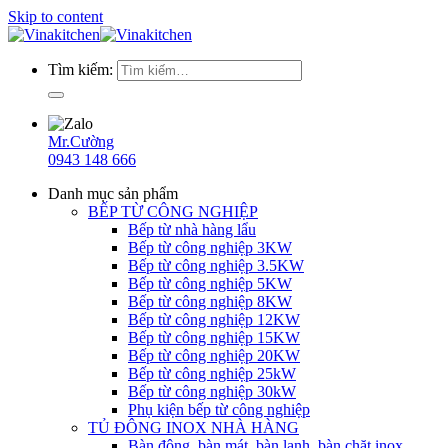
Skip to content
Tìm kiếm:
Mr.Cường
0943 148 666
Danh mục sản phẩm
BẾP TỪ CÔNG NGHIỆP
Bếp từ nhà hàng lẩu
Bếp từ công nghiệp 3KW
Bếp từ công nghiệp 3.5KW
Bếp từ công nghiệp 5KW
Bếp từ công nghiệp 8KW
Bếp từ công nghiệp 12KW
Bếp từ công nghiệp 15KW
Bếp từ công nghiệp 20KW
Bếp từ công nghiệp 25kW
Bếp từ công nghiệp 30kW
Phụ kiện bếp từ công nghiệp
TỦ ĐÔNG INOX NHÀ HÀNG
Bàn đông, bàn mát, bàn lạnh, bàn chặt inox