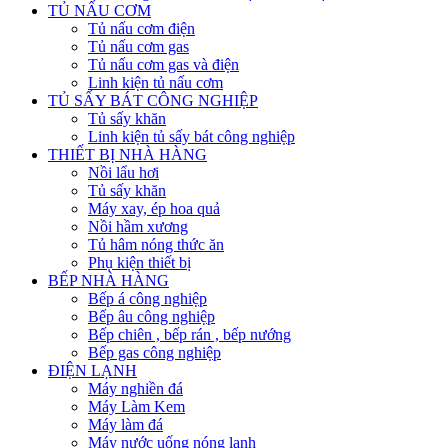
TỦ NẤU CƠM
Tủ nấu cơm điện
Tủ nấu cơm gas
Tủ nấu cơm gas và điện
Linh kiện tủ nấu cơm
TỦ SẤY BÁT CÔNG NGHIỆP
Tủ sấy khăn
Linh kiện tủ sấy bát công nghiệp
THIẾT BỊ NHÀ HÀNG
Nồi lẩu hơi
Tủ sấy khăn
Máy xay, ép hoa quả
Nồi hầm xương
Tủ hâm nóng thức ăn
Phụ kiện thiết bị
BẾP NHÀ HÀNG
Bếp á công nghiệp
Bếp âu công nghiệp
Bếp chiên , bếp rán , bếp nướng
Bếp gas công nghiệp
ĐIỆN LẠNH
Máy nghiền đá
Máy Làm Kem
Máy làm đá
Máy nước uống nóng lạnh