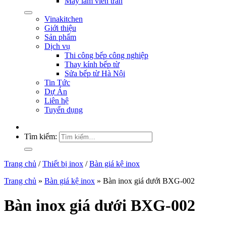
Máy làm viên trân
Vinakitchen
Giới thiệu
Sản phẩm
Dịch vụ
Thi công bếp công nghiệp
Thay kính bếp từ
Sửa bếp từ Hà Nội
Tin Tức
Dự Án
Liên hệ
Tuyển dụng
Tìm kiếm:
Trang chủ
/
Thiết bị inox
/
Bàn giá kệ inox
Trang chủ
»
Bàn giá kệ inox
»
Bàn inox giá dưới BXG-002
Bàn inox giá dưới BXG-002