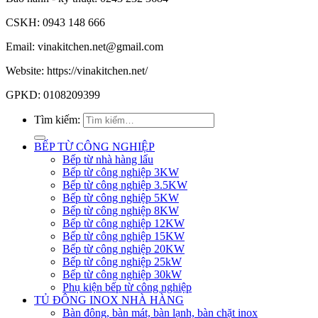
CSKH: 0943 148 666
Email: vinakitchen.net@gmail.com
Website: https://vinakitchen.net/
GPKD: 0108209399
Tìm kiếm:
BẾP TỪ CÔNG NGHIỆP
Bếp từ nhà hàng lẩu
Bếp từ công nghiệp 3KW
Bếp từ công nghiệp 3.5KW
Bếp từ công nghiệp 5KW
Bếp từ công nghiệp 8KW
Bếp từ công nghiệp 12KW
Bếp từ công nghiệp 15KW
Bếp từ công nghiệp 20KW
Bếp từ công nghiệp 25kW
Bếp từ công nghiệp 30kW
Phụ kiện bếp từ công nghiệp
TỦ ĐÔNG INOX NHÀ HÀNG
Bàn đông, bàn mát, bàn lạnh, bàn chặt inox