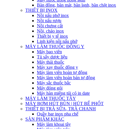
Bàn đông, bàn mát, bàn lạnh, bàn chặt inox
THIẾT BỊ INOX
Nồi nấu phở inox
Nồi nấu rượu
Nồi chưng cất
Nồi, chảo inox
Thiết bị y tế inox
Linh kiện nồi nấu phở
MÁY LÀM THUỐC ĐÔNG Y
Máy bao viên
Tủ sấy dược liệu
Máy thái thuốc
Máy xay thuốc đông y
Máy làm viên hoàn tự động
Máy làm viên hoàn bán tự động
Máy sắc thuốc bắc
Máy đóng gói
Máy hàn miệng túi có in date
MÁY LÀM THUỐC TÂY
MÁY BƠM HÚT BÙN | HÚT BỂ PHỐT
THIẾT BỊ TRÀ SỮA, TRÀ CHANH
Quầy bar inox pha chế
SẢN PHẨM KHÁC
Máy làm khoai tây