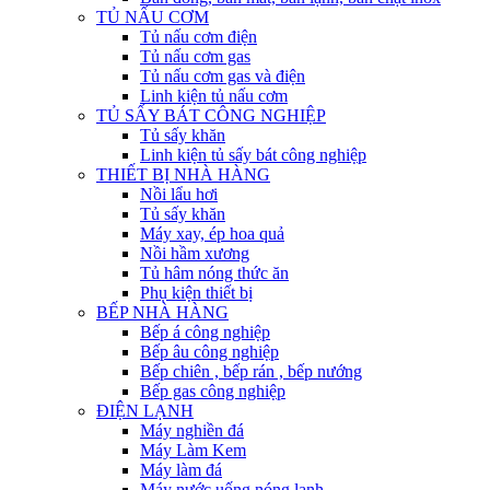
TỦ NẤU CƠM
Tủ nấu cơm điện
Tủ nấu cơm gas
Tủ nấu cơm gas và điện
Linh kiện tủ nấu cơm
TỦ SẤY BÁT CÔNG NGHIỆP
Tủ sấy khăn
Linh kiện tủ sấy bát công nghiệp
THIẾT BỊ NHÀ HÀNG
Nồi lẩu hơi
Tủ sấy khăn
Máy xay, ép hoa quả
Nồi hầm xương
Tủ hâm nóng thức ăn
Phụ kiện thiết bị
BẾP NHÀ HÀNG
Bếp á công nghiệp
Bếp âu công nghiệp
Bếp chiên , bếp rán , bếp nướng
Bếp gas công nghiệp
ĐIỆN LẠNH
Máy nghiền đá
Máy Làm Kem
Máy làm đá
Máy nước uống nóng lạnh