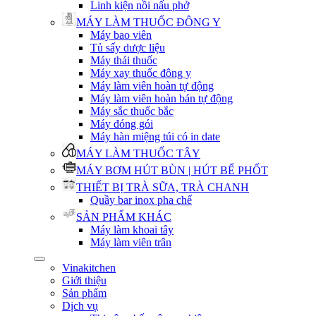
Linh kiện nồi nấu phở
MÁY LÀM THUỐC ĐÔNG Y
Máy bao viên
Tủ sấy dược liệu
Máy thái thuốc
Máy xay thuốc đông y
Máy làm viên hoàn tự động
Máy làm viên hoàn bán tự động
Máy sắc thuốc bắc
Máy đóng gói
Máy hàn miệng túi có in date
MÁY LÀM THUỐC TÂY
MÁY BƠM HÚT BÙN | HÚT BỂ PHỐT
THIẾT BỊ TRÀ SỮA, TRÀ CHANH
Quầy bar inox pha chế
SẢN PHẨM KHÁC
Máy làm khoai tây
Máy làm viên trân
Vinakitchen
Giới thiệu
Sản phẩm
Dịch vụ