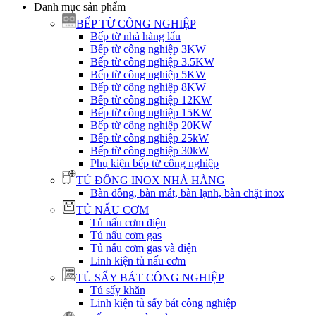
Danh mục sản phẩm
BẾP TỪ CÔNG NGHIỆP
Bếp từ nhà hàng lẩu
Bếp từ công nghiệp 3KW
Bếp từ công nghiệp 3.5KW
Bếp từ công nghiệp 5KW
Bếp từ công nghiệp 8KW
Bếp từ công nghiệp 12KW
Bếp từ công nghiệp 15KW
Bếp từ công nghiệp 20KW
Bếp từ công nghiệp 25kW
Bếp từ công nghiệp 30kW
Phụ kiện bếp từ công nghiệp
TỦ ĐÔNG INOX NHÀ HÀNG
Bàn đông, bàn mát, bàn lạnh, bàn chặt inox
TỦ NẤU CƠM
Tủ nấu cơm điện
Tủ nấu cơm gas
Tủ nấu cơm gas và điện
Linh kiện tủ nấu cơm
TỦ SẤY BÁT CÔNG NGHIỆP
Tủ sấy khăn
Linh kiện tủ sấy bát công nghiệp