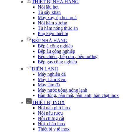
THIẾT BỊ NHÀ HÀNG
Nồi lẩu hơi
Tủ sấy khăn
Máy xay, ép hoa quả
Nồi hầm xương
Tủ hâm nóng thức ăn
Phụ kiện thiết bị
BẾP NHÀ HÀNG
Bếp á công nghiệp
Bếp âu công nghiệp
Bếp chiên , bếp rán , bếp nướng
Bếp gas công nghiệp
ĐIỆN LẠNH
Máy nghiền đá
Máy Làm Kem
Máy làm đá
Máy nước uống nóng lạnh
Bàn đông, bàn mát, bàn lạnh, bàn chặt inox
THIẾT BỊ INOX
Nồi nấu phở inox
Nồi nấu rượu
Nồi chưng cất
Nồi, chảo inox
Thiết bị y tế inox