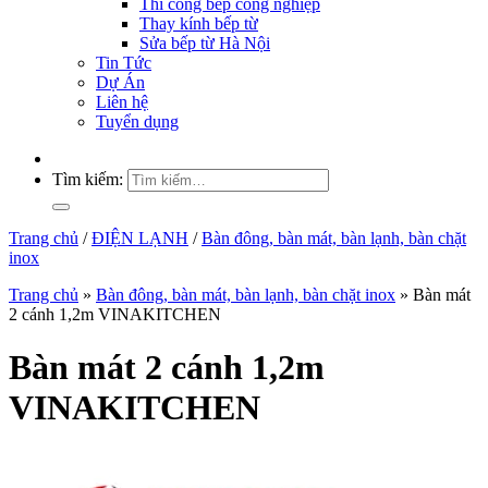
Thi công bếp công nghiệp
Thay kính bếp từ
Sửa bếp từ Hà Nội
Tin Tức
Dự Án
Liên hệ
Tuyển dụng
Tìm kiếm:
Trang chủ
/
ĐIỆN LẠNH
/
Bàn đông, bàn mát, bàn lạnh, bàn chặt
inox
Trang chủ
»
Bàn đông, bàn mát, bàn lạnh, bàn chặt inox
»
Bàn mát
2 cánh 1,2m VINAKITCHEN
Bàn mát 2 cánh 1,2m
VINAKITCHEN