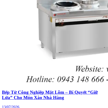
Bếp Từ Công Nghiệp Mặt Lõm – Bí Quyết “Giữ
Lửa” Cho Món Xào Nhà Hàng
13/07/2026