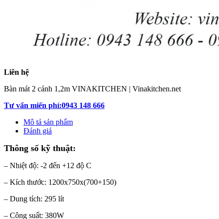
Liên hệ
Bàn mát 2 cánh 1,2m VINAKITCHEN | Vinakitchen.net
Tư vấn miến phí:0943 148 666
Mô tả sản phẩm
Đánh giá
Thông số kỹ thuật:
– Nhiệt độ: -2 đến +12 độ C
– Kích thước: 1200x750x(700+150)
– Dung tích: 295 lít
– Công suất: 380W