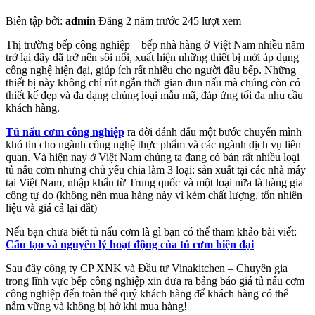
Biên tập bởi:
admin
Đăng 2 năm trước
245 lượt xem
Thị trường bếp công nghiệp – bếp nhà hàng ở Việt Nam nhiều năm
trở lại đây đã trở nên sôi nổi, xuất hiện những thiết bị mới áp dụng
công nghệ hiện đại, giúp ích rất nhiều cho người đầu bếp. Những
thiết bị này không chỉ rút ngắn thời gian đun nấu mà chúng còn có
thiết kế đẹp và đa dạng chủng loại mẫu mã, đáp ứng tối đa nhu cầu
khách hàng.
Tủ nấu cơm công nghiệp
ra đời đánh dấu một bước chuyển mình
khó tin cho ngành công nghệ thực phẩm và các ngành dịch vụ liên
quan. Và hiện nay ở Việt Nam chúng ta đang có bán rất nhiều loại
tủ nấu cơm nhưng chủ yếu chia làm 3 loại: sản xuất tại các nhà máy
tại Việt Nam, nhập khẩu từ Trung quốc và một loại nữa là hàng gia
công tự do (không nên mua hàng này vì kém chất lượng, tốn nhiên
liệu và giá cả lại đắt)
Nếu bạn chưa biết tủ nấu cơm là gì bạn có thể tham khảo bài viết:
Cấu tạo và nguyên lý hoạt động của tủ cơm hiện đại
Sau đây công ty CP XNK và Đầu tư Vinakitchen – Chuyên gia
trong lĩnh vực bếp công nghiệp xin đưa ra bảng báo giá tủ nấu cơm
công nghiệp đến toàn thể quý khách hàng để khách hàng có thể
nắm vững và không bị hớ khi mua hàng!