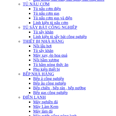
TỦ NẤU CƠM
Tủ nấu cơm điện
Tủ nấu cơm gas
Tủ nấu cơm gas và điện
Linh kiện tủ nấu cơm
TỦ SẤY BÁT CÔNG NGHIỆP
Tủ sấy khăn
Linh kiện tủ sấy bát công nghiệp
THIẾT BỊ NHÀ HÀNG
Nồi lẩu hơi
Tủ sấy khăn
Máy xay, ép hoa quả
Nồi hầm xương
Tủ hâm nóng thức ăn
Phụ kiện thiết bị
BẾP NHÀ HÀNG
Bếp á công nghiệp
Bếp âu công nghiệp
Bếp chiên , bếp rán , bếp nướng
Bếp gas công nghiệp
ĐIỆN LẠNH
Máy nghiền đá
Máy Làm Kem
Máy làm đá
Máy nước uống nóng lạnh