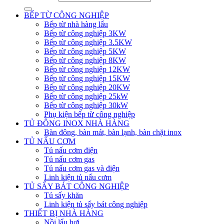
BẾP TỪ CÔNG NGHIỆP
Bếp từ nhà hàng lẩu
Bếp từ công nghiệp 3KW
Bếp từ công nghiệp 3.5KW
Bếp từ công nghiệp 5KW
Bếp từ công nghiệp 8KW
Bếp từ công nghiệp 12KW
Bếp từ công nghiệp 15KW
Bếp từ công nghiệp 20KW
Bếp từ công nghiệp 25kW
Bếp từ công nghiệp 30kW
Phụ kiện bếp từ công nghiệp
TỦ ĐÔNG INOX NHÀ HÀNG
Bàn đông, bàn mát, bàn lạnh, bàn chặt inox
TỦ NẤU CƠM
Tủ nấu cơm điện
Tủ nấu cơm gas
Tủ nấu cơm gas và điện
Linh kiện tủ nấu cơm
TỦ SẤY BÁT CÔNG NGHIỆP
Tủ sấy khăn
Linh kiện tủ sấy bát công nghiệp
THIẾT BỊ NHÀ HÀNG
Nồi lẩu hơi