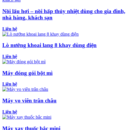
Nồi lẩu hơi – nồi hấp thủy nhiệt dùng cho gia đình,
nhà hàng, khách sạn
Liên hệ
Lò nướng khoai lang 8 khay dùng điện
Liên hệ
Máy đóng gói bột mì
Liên hệ
Máy vo viên trân châu
Liên hệ
Máy xay thuốc bắc mini