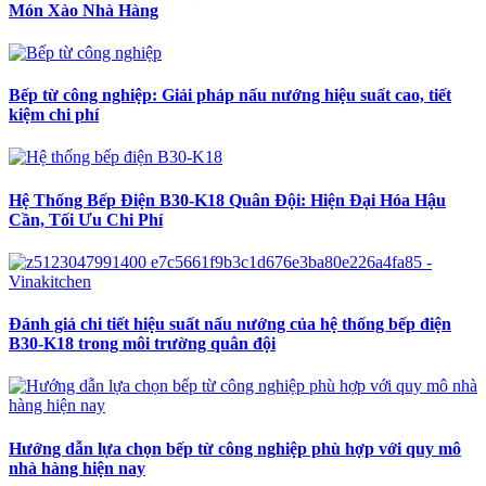
Món Xào Nhà Hàng
Bếp từ công nghiệp: Giải pháp nấu nướng hiệu suất cao, tiết
kiệm chi phí
Hệ Thống Bếp Điện B30-K18 Quân Đội: Hiện Đại Hóa Hậu
Cần, Tối Ưu Chi Phí
Đánh giá chi tiết hiệu suất nấu nướng của hệ thống bếp điện
B30-K18 trong môi trường quân đội
Hướng dẫn lựa chọn bếp từ công nghiệp phù hợp với quy mô
nhà hàng hiện nay