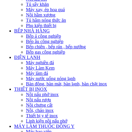
Tủ sấy khăn
Máy xay, ép hoa quả
Nồi hầm xương
Tủ hâm nóng thức ăn
Phụ kiện thiết bị
BẾP NHÀ HÀNG
Bếp á công nghiệp
Bếp âu công nghiệp
Bếp chiên , bếp rán , bếp nướng
Bếp gas công nghiệp
ĐIỆN LẠNH
Máy nghiền đá
Máy Làm Kem
Máy làm đá
Máy nước uống nóng lạnh
Bàn đông, bàn mát, bàn lạnh, bàn chặt inox
THIẾT BỊ INOX
Nồi nấu phở inox
Nồi nấu rượu
Nồi chưng cất
Nồi, chảo inox
Thiết bị y tế inox
Linh kiện nồi nấu phở
MÁY LÀM THUỐC ĐÔNG Y
Máy bao viên