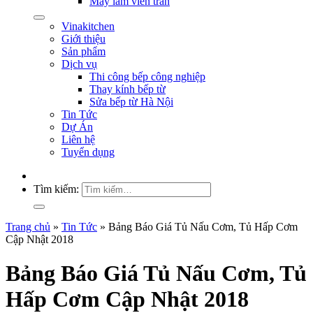
Máy làm viên trân
Vinakitchen
Giới thiệu
Sản phẩm
Dịch vụ
Thi công bếp công nghiệp
Thay kính bếp từ
Sửa bếp từ Hà Nội
Tin Tức
Dự Án
Liên hệ
Tuyển dụng
Tìm kiếm:
Trang chủ
»
Tin Tức
»
Bảng Báo Giá Tủ Nấu Cơm, Tủ Hấp Cơm
Cập Nhật 2018
Bảng Báo Giá Tủ Nấu Cơm, Tủ
Hấp Cơm Cập Nhật 2018