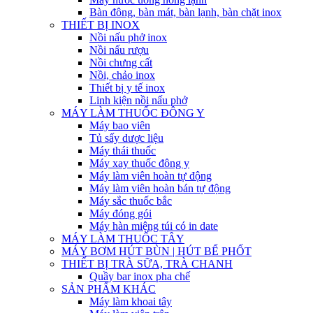
Bàn đông, bàn mát, bàn lạnh, bàn chặt inox
THIẾT BỊ INOX
Nồi nấu phở inox
Nồi nấu rượu
Nồi chưng cất
Nồi, chảo inox
Thiết bị y tế inox
Linh kiện nồi nấu phở
MÁY LÀM THUỐC ĐÔNG Y
Máy bao viên
Tủ sấy dược liệu
Máy thái thuốc
Máy xay thuốc đông y
Máy làm viên hoàn tự động
Máy làm viên hoàn bán tự động
Máy sắc thuốc bắc
Máy đóng gói
Máy hàn miệng túi có in date
MÁY LÀM THUỐC TÂY
MÁY BƠM HÚT BÙN | HÚT BỂ PHỐT
THIẾT BỊ TRÀ SỮA, TRÀ CHANH
Quầy bar inox pha chế
SẢN PHẨM KHÁC
Máy làm khoai tây