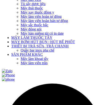
Tủ sấy dược liệu
Máy thái thuốc
Máy xay thuốc đông y
Máy làm viên hoàn tự động
Máy làm viên hoàn bán tự động
Máy sắc thuốc bắc
Máy đóng gói
Máy hàn miệng túi có in date
MÁY LÀM THUỐC TÂY
MÁY BƠM HÚT BÙN | HÚT BỂ PHỐT
THIẾT BỊ TRÀ SỮA, TRÀ CHANH
Quầy bar inox pha chế
SẢN PHẨM KHÁC
Máy làm khoai tây
Máy làm viên trân