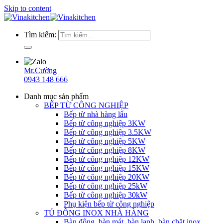
Skip to content
Tìm kiếm:
Mr.Cường
0943 148 666
Danh mục sản phẩm
BẾP TỪ CÔNG NGHIỆP
Bếp từ nhà hàng lẩu
Bếp từ công nghiệp 3KW
Bếp từ công nghiệp 3.5KW
Bếp từ công nghiệp 5KW
Bếp từ công nghiệp 8KW
Bếp từ công nghiệp 12KW
Bếp từ công nghiệp 15KW
Bếp từ công nghiệp 20KW
Bếp từ công nghiệp 25kW
Bếp từ công nghiệp 30kW
Phụ kiện bếp từ công nghiệp
TỦ ĐÔNG INOX NHÀ HÀNG
Bàn đông, bàn mát, bàn lạnh, bàn chặt inox