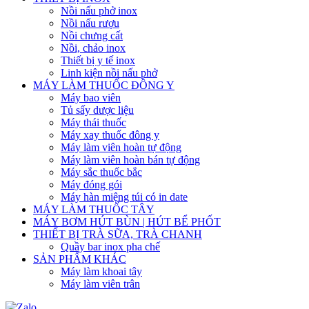
Nồi nấu phở inox
Nồi nấu rượu
Nồi chưng cất
Nồi, chảo inox
Thiết bị y tế inox
Linh kiện nồi nấu phở
MÁY LÀM THUỐC ĐÔNG Y
Máy bao viên
Tủ sấy dược liệu
Máy thái thuốc
Máy xay thuốc đông y
Máy làm viên hoàn tự động
Máy làm viên hoàn bán tự động
Máy sắc thuốc bắc
Máy đóng gói
Máy hàn miệng túi có in date
MÁY LÀM THUỐC TÂY
MÁY BƠM HÚT BÙN | HÚT BỂ PHỐT
THIẾT BỊ TRÀ SỮA, TRÀ CHANH
Quầy bar inox pha chế
SẢN PHẨM KHÁC
Máy làm khoai tây
Máy làm viên trân