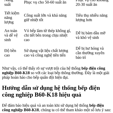
Phục vụ cho 50-60 suất ăn
suất
20-30 suất ăn
Tiết kiệm
Công suất lớn và khả năng
Tiêu thụ nhiều năng
năng
giữ nhiệt tốt
lượng hơn
lượng
An toàn
Vỏ bếp làm từ thép không gỉ,
Dễ bị bám dầu mỡ
và dễ vệ
chi tiết bên trong chịu nhiệt
và khó vệ sinh
sinh
cao
Dễ bị hư hỏng và
Độ bền
Sử dụng vật liệu chất lượng
cần thường xuyên
cao
cao và công nghệ tiên tiến
bảo trì
Như vậy, có thể thấy rõ sự vượt trội của hệ thống
bếp điện công
nghiệp B60-K18
so với các loại bếp thông thường. Đây là một giải
pháp hoàn hảo cho bếp quân đội hiện đại.
Hướng dẫn sử dụng hệ thống bếp điện
công nghiệp B60-K18 hiệu quả
Để đảm bảo hiệu quả và an toàn khi sử dụng hệ thống
bếp điện
công nghiệp B60-K18
, chúng ta có thể tham khảo một số lưu ý sau: