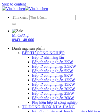
Skip to content
Tìm kiếm:
Mr.Cường
0943 148 666
Danh mục sản phẩm
BẾP TỪ CÔNG NGHIỆP
Bếp từ nhà hàng lẩu
Bếp từ công nghiệp 3KW
Bếp từ công nghiệp 3.5KW
Bếp từ công nghiệp 5KW
Bếp từ công nghiệp 8KW
Bếp từ công nghiệp 12KW
Bếp từ công nghiệp 15KW
Bếp từ công nghiệp 20KW
Bếp từ công nghiệp 25kW
Bếp từ công nghiệp 30kW
Phụ kiện bếp từ công nghiệp
TỦ ĐÔNG INOX NHÀ HÀNG
Bàn đông, bàn mát, bàn lạnh, bàn chặt inox