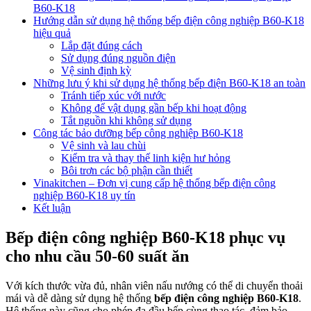
B60-K18
Hướng dẫn sử dụng hệ thống bếp điện công nghiệp B60-K18
hiệu quả
Lắp đặt đúng cách
Sử dụng đúng nguồn điện
Vệ sinh định kỳ
Những lưu ý khi sử dụng hệ thống bếp điện B60-K18 an toàn
Tránh tiếp xúc với nước
Không để vật dụng gần bếp khi hoạt động
Tắt nguồn khi không sử dụng
Công tác bảo dưỡng bếp công nghiệp B60-K18
Vệ sinh và lau chùi
Kiểm tra và thay thế linh kiện hư hỏng
Bôi trơn các bộ phận cần thiết
Vinakitchen – Đơn vị cung cấp hệ thống bếp điện công
nghiệp B60-K18 uy tín
Kết luận
Bếp điện công nghiệp B60-K18 phục vụ
cho nhu cầu 50-60 suất ăn
Với kích thước vừa đủ, nhân viên nấu nướng có thể di chuyển thoải
mái và dễ dàng sử dụng hệ thống
bếp điện công nghiệp B60-K18
.
Hệ thống này cũng cho phép đa đầu bếp cùng thao tác, đảm bảo