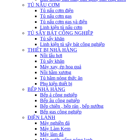
TỦ NẤU CƠM
Tủ nấu cơm điện
Tủ nấu cơm gas
Tủ nấu cơm gas và điện
Linh kiện tủ nấu cơm
TỦ SẤY BÁT CÔNG NGHIỆP
Tủ sấy khăn
Linh kiện tủ sấy bát công nghiệp
THIẾT BỊ NHÀ HÀNG
Nồi lẩu hơi
Tủ sấy khăn
Máy xay, ép hoa quả
Nồi hầm xương
Tủ hâm nóng thức ăn
Phụ kiện thiết bị
BẾP NHÀ HÀNG
Bếp á công nghiệp
Bếp âu công nghiệp
Bếp chiên , bếp rán , bếp nướng
Bếp gas công nghiệp
ĐIỆN LẠNH
Máy nghiền đá
Máy Làm Kem
Máy làm đá
Máy nước uống nóng lạnh