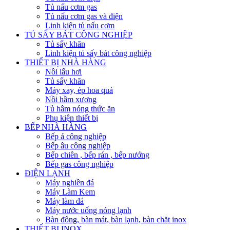
Tủ nấu cơm gas
Tủ nấu cơm gas và điện
Linh kiện tủ nấu cơm
TỦ SẤY BÁT CÔNG NGHIỆP
Tủ sấy khăn
Linh kiện tủ sấy bát công nghiệp
THIẾT BỊ NHÀ HÀNG
Nồi lẩu hơi
Tủ sấy khăn
Máy xay, ép hoa quả
Nồi hầm xương
Tủ hâm nóng thức ăn
Phụ kiện thiết bị
BẾP NHÀ HÀNG
Bếp á công nghiệp
Bếp âu công nghiệp
Bếp chiên , bếp rán , bếp nướng
Bếp gas công nghiệp
ĐIỆN LẠNH
Máy nghiền đá
Máy Làm Kem
Máy làm đá
Máy nước uống nóng lạnh
Bàn đông, bàn mát, bàn lạnh, bàn chặt inox
THIẾT BỊ INOX