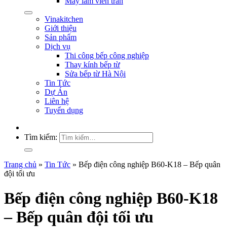
Máy làm viên trân
Vinakitchen
Giới thiệu
Sản phẩm
Dịch vụ
Thi công bếp công nghiệp
Thay kính bếp từ
Sửa bếp từ Hà Nội
Tin Tức
Dự Án
Liên hệ
Tuyển dụng
Tìm kiếm:
Trang chủ
»
Tin Tức
»
Bếp điện công nghiệp B60-K18 – Bếp quân
đội tối ưu
Bếp điện công nghiệp B60-K18
– Bếp quân đội tối ưu