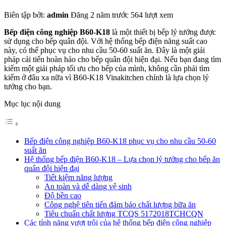
Biên tập bởi:
admin
Đăng 2 năm trước
564 lượt xem
Bếp điện công nghiệp B60-K18
là một thiết bị bếp lý tưởng được
sử dụng cho bếp quân đội. Với hệ thống bếp điện năng suất cao
này, có thể phục vụ cho nhu cầu 50-60 suất ăn. Đây là một giải
pháp cải tiến hoàn hảo cho bếp quân đội hiện đại. Nếu bạn đang tìm
kiếm một giải pháp tối ưu cho bếp của mình, không cần phải tìm
kiếm ở đâu xa nữa vì B60-K18 Vinakitchen chính là lựa chọn lý
tưởng cho bạn.
Mục lục nội dung
Bếp điện công nghiệp B60-K18 phục vụ cho nhu cầu 50-60
suất ăn
Hệ thống bếp điện B60-K18 – Lựa chọn lý tưởng cho bếp ăn
quân đội hiện đại
Tiết kiệm năng lượng
An toàn và dễ dàng vệ sinh
Độ bền cao
Công nghệ tiên tiến đảm bảo chất lượng bữa ăn
Tiêu chuẩn chất lượng TCQS 5172018TCHCQN
Các tính năng vượt trội của hệ thống bếp điện công nghiệp