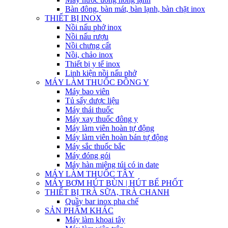
Bàn đông, bàn mát, bàn lạnh, bàn chặt inox
THIẾT BỊ INOX
Nồi nấu phở inox
Nồi nấu rượu
Nồi chưng cất
Nồi, chảo inox
Thiết bị y tế inox
Linh kiện nồi nấu phở
MÁY LÀM THUỐC ĐÔNG Y
Máy bao viên
Tủ sấy dược liệu
Máy thái thuốc
Máy xay thuốc đông y
Máy làm viên hoàn tự động
Máy làm viên hoàn bán tự động
Máy sắc thuốc bắc
Máy đóng gói
Máy hàn miệng túi có in date
MÁY LÀM THUỐC TÂY
MÁY BƠM HÚT BÙN | HÚT BỂ PHỐT
THIẾT BỊ TRÀ SỮA, TRÀ CHANH
Quầy bar inox pha chế
SẢN PHẨM KHÁC
Máy làm khoai tây