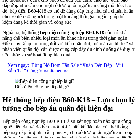
đáp ứng nhu cầu cho một số lượng lớn người ăn cùng một lúc. Do
đó, bếp điện B60-K18 có thể dễ dàng đáp ứng nhu cầu chuẩn bị ăn
cho 50 đến 60 người trong một khoảng thời gian ngắn, giúp tiết
kiệm đáng kể thời gian và công sức.
Ngoài ra, hệ thống
bếp điện công nghiệp B60-K18
còn có khả
năng chế biến nhiều loại món ăn khác nhau trong thời gian ngắn.
Điều này rất quan trọng đối với bếp quân đội, nơi mà các binh sĩ và
nhân viên quân đội cần được cung cấp đầy đủ dinh dưỡng để duy trì
sức khỏe và sự hoạt động hiệu quả.
Xem ngay:
Bùng Nổ Bom Tấn Sale “Xuân Đến Bếp - Vui
Sắm Tết” Cùng Vinakitchen.net
Bếp điện công nghiệp là gì?
Hệ thống bếp điện B60-K18 – Lựa chọn lý
tưởng cho bếp ăn quân đội hiện đại
Bếp điện công nghiệp B60-K18 là sự kết hợp hoàn hảo giữa công
nghệ hiện đại và độ bền vượt trội. Thiết kế đặc biệt của hệ thống
bếp này đáp ứng nhu cầu phục vụ cho số lượng lớn người ăn trong
những căn bếp có không gian hạn chế. Với việc kiểm soát nhiệt độ