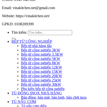
Email: vinakitchen.net@gmail.com
Website: https://vinakitchen.net/
GPKD: 0108209399
Tìm kiếm:
BẾP TỪ CÔNG NGHIỆP
Bếp từ nhà hàng lẩu
Bếp từ công nghiệp 3KW
Bếp từ công nghiệp 3.5KW
Bếp từ công nghiệp 5KW
Bếp từ công nghiệp 8KW
Bếp từ công nghiệp 12KW
Bếp từ công nghiệp 15KW
Bếp từ công nghiệp 20KW
Bếp từ công nghiệp 25kW
Bếp từ công nghiệp 30kW
Phụ kiện bếp từ công nghiệp
TỦ ĐÔNG INOX NHÀ HÀNG
Bàn đông, bàn mát, bàn lạnh, bàn chặt inox
TỦ NẤU CƠM
Tủ nấu cơm điện