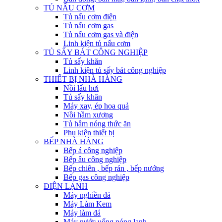
TỦ NẤU CƠM
Tủ nấu cơm điện
Tủ nấu cơm gas
Tủ nấu cơm gas và điện
Linh kiện tủ nấu cơm
TỦ SẤY BÁT CÔNG NGHIỆP
Tủ sấy khăn
Linh kiện tủ sấy bát công nghiệp
THIẾT BỊ NHÀ HÀNG
Nồi lẩu hơi
Tủ sấy khăn
Máy xay, ép hoa quả
Nồi hầm xương
Tủ hâm nóng thức ăn
Phụ kiện thiết bị
BẾP NHÀ HÀNG
Bếp á công nghiệp
Bếp âu công nghiệp
Bếp chiên , bếp rán , bếp nướng
Bếp gas công nghiệp
ĐIỆN LẠNH
Máy nghiền đá
Máy Làm Kem
Máy làm đá
Máy nước uống nóng lạnh