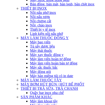
Bàn đông, bàn mát, bàn lạnh, bàn chặt inox
THIẾT BỊ INOX
Nồi nấu phở inox
Nồi nấu rượu
Nồi chưng cất
Nồi, chảo inox
Thiết bị y tế inox
Linh kiện nồi nấu phở
MÁY LÀM THUỐC ĐÔNG Y
Máy bao viên
Tủ sấy dược liệu
Máy thái thuốc
Máy xay thuốc đông y
Máy làm viên hoàn tự động
Máy làm viên hoàn bán tự động
Máy sắc thuốc bắc
Máy đóng gói
Máy hàn miệng túi có in date
MÁY LÀM THUỐC TÂY
MÁY BƠM HÚT BÙN | HÚT BỂ PHỐT
THIẾT BỊ TRÀ SỮA, TRÀ CHANH
Quầy bar inox pha chế
SẢN PHẨM KHÁC
Máy làm khoai tây