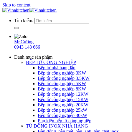
Skip to content
Tìm kiếm:
Mr.Cường
0943 148 666
Danh mục sản phẩm
BẾP TỪ CÔNG NGHIỆP
Bếp từ nhà hàng lẩu
Bếp từ công nghiệp 3KW
Bếp từ công nghiệp 3.5KW
Bếp từ công nghiệp 5KW
Bếp từ công nghiệp 8KW
Bếp từ công nghiệp 12KW
Bếp từ công nghiệp 15KW
Bếp từ công nghiệp 20KW
Bếp từ công nghiệp 25kW
Bếp từ công nghiệp 30kW
Phụ kiện bếp từ công nghiệp
TỦ ĐÔNG INOX NHÀ HÀNG
Bàn đông, bàn mát, bàn lạnh, bàn chặt inox