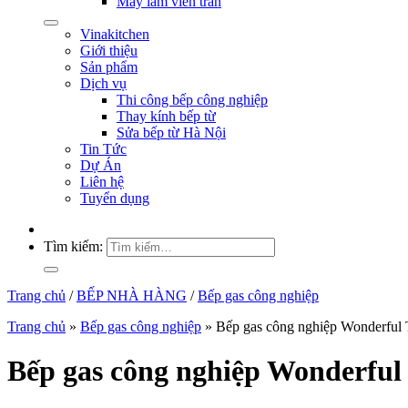
Máy làm viên trân
Vinakitchen
Giới thiệu
Sản phẩm
Dịch vụ
Thi công bếp công nghiệp
Thay kính bếp từ
Sửa bếp từ Hà Nội
Tin Tức
Dự Án
Liên hệ
Tuyển dụng
Tìm kiếm:
Trang chủ
/
BẾP NHÀ HÀNG
/
Bếp gas công nghiệp
Trang chủ
»
Bếp gas công nghiệp
»
Bếp gas công nghiệp Wonderful
Bếp gas công nghiệp Wonderfu