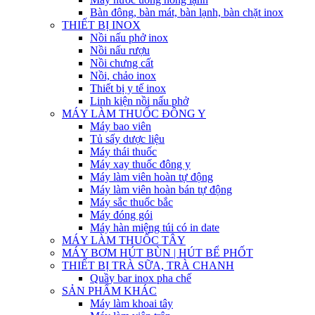
Bàn đông, bàn mát, bàn lạnh, bàn chặt inox
THIẾT BỊ INOX
Nồi nấu phở inox
Nồi nấu rượu
Nồi chưng cất
Nồi, chảo inox
Thiết bị y tế inox
Linh kiện nồi nấu phở
MÁY LÀM THUỐC ĐÔNG Y
Máy bao viên
Tủ sấy dược liệu
Máy thái thuốc
Máy xay thuốc đông y
Máy làm viên hoàn tự động
Máy làm viên hoàn bán tự động
Máy sắc thuốc bắc
Máy đóng gói
Máy hàn miệng túi có in date
MÁY LÀM THUỐC TÂY
MÁY BƠM HÚT BÙN | HÚT BỂ PHỐT
THIẾT BỊ TRÀ SỮA, TRÀ CHANH
Quầy bar inox pha chế
SẢN PHẨM KHÁC
Máy làm khoai tây