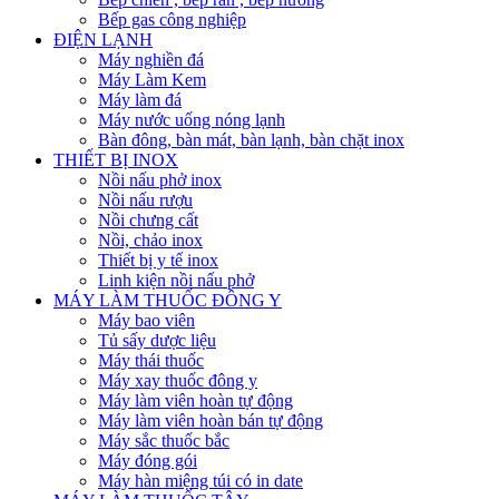
Bếp gas công nghiệp
ĐIỆN LẠNH
Máy nghiền đá
Máy Làm Kem
Máy làm đá
Máy nước uống nóng lạnh
Bàn đông, bàn mát, bàn lạnh, bàn chặt inox
THIẾT BỊ INOX
Nồi nấu phở inox
Nồi nấu rượu
Nồi chưng cất
Nồi, chảo inox
Thiết bị y tế inox
Linh kiện nồi nấu phở
MÁY LÀM THUỐC ĐÔNG Y
Máy bao viên
Tủ sấy dược liệu
Máy thái thuốc
Máy xay thuốc đông y
Máy làm viên hoàn tự động
Máy làm viên hoàn bán tự động
Máy sắc thuốc bắc
Máy đóng gói
Máy hàn miệng túi có in date