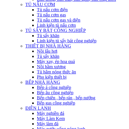
TỦ NẤU CƠM
Tủ nấu cơm điện
Tủ nấu cơm gas
Tủ nấu cơm gas và điện
Linh kiện tủ nấu cơm
TỦ SẤY BÁT CÔNG NGHIỆP
Tủ sấy khăn
Linh kiện tủ sấy bát công nghiệp
THIẾT BỊ NHÀ HÀNG
Nồi lẩu hơi
Tủ sấy khăn
Máy xay, ép hoa quả
Nồi hầm xương
Tủ hâm nóng thức ăn
Phụ kiện thiết bị
BẾP NHÀ HÀNG
Bếp á công nghiệp
Bếp âu công nghiệp
Bếp chiên , bếp rán , bếp nướng
Bếp gas công nghiệp
ĐIỆN LẠNH
Máy nghiền đá
Máy Làm Kem
Máy làm đá
Máy nước uống nóng lạnh