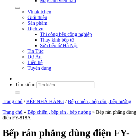
Máy làm viên trân
Vinakitchen
Giới thiệu
Sản phẩm
Dịch vụ
Thi công bếp công nghiệp
Thay kính bếp từ
Sửa bếp từ Hà Nội
Tin Tức
Dự Án
Liên hệ
Tuyển dụng
Tìm kiếm:
Trang chủ
/
BẾP NHÀ HÀNG
/
Bếp chiên , bếp rán , bếp nướng
Trang chủ
»
Bếp chiên , bếp rán , bếp nướng
»
Bếp rán phẳng dùng
điện FY-818A
Bếp rán phẳng dùng điện FY-