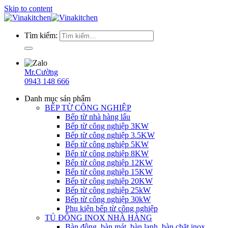
Skip to content
Tìm kiếm:
Mr.Cường
0943 148 666
Danh mục sản phẩm
BẾP TỪ CÔNG NGHIỆP
Bếp từ nhà hàng lẩu
Bếp từ công nghiệp 3KW
Bếp từ công nghiệp 3.5KW
Bếp từ công nghiệp 5KW
Bếp từ công nghiệp 8KW
Bếp từ công nghiệp 12KW
Bếp từ công nghiệp 15KW
Bếp từ công nghiệp 20KW
Bếp từ công nghiệp 25kW
Bếp từ công nghiệp 30kW
Phụ kiện bếp từ công nghiệp
TỦ ĐÔNG INOX NHÀ HÀNG
Bàn đông, bàn mát, bàn lạnh, bàn chặt inox