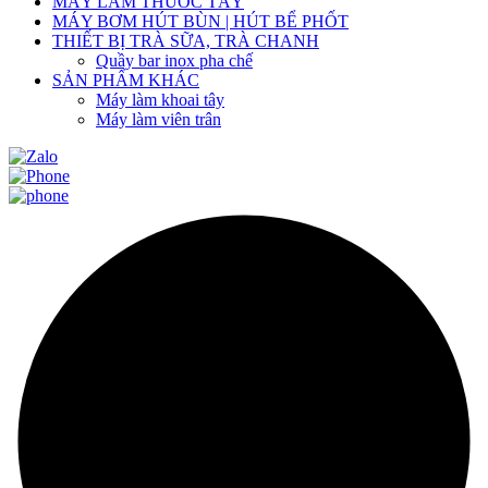
MÁY LÀM THUỐC TÂY
MÁY BƠM HÚT BÙN | HÚT BỂ PHỐT
THIẾT BỊ TRÀ SỮA, TRÀ CHANH
Quầy bar inox pha chế
SẢN PHẨM KHÁC
Máy làm khoai tây
Máy làm viên trân