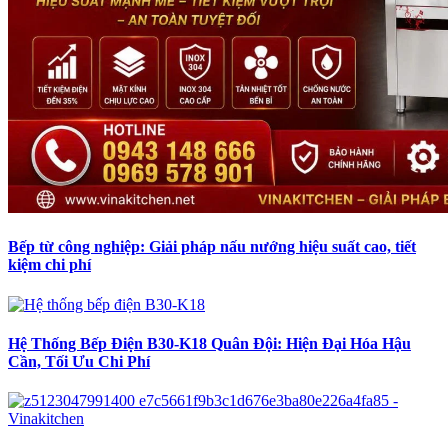
Bếp từ công nghiệp: Giải pháp nấu nướng hiệu suất cao, tiết
kiệm chi phí
Hệ Thống Bếp Điện B30-K18 Quân Đội: Hiện Đại Hóa Hậu
Cần, Tối Ưu Chi Phí