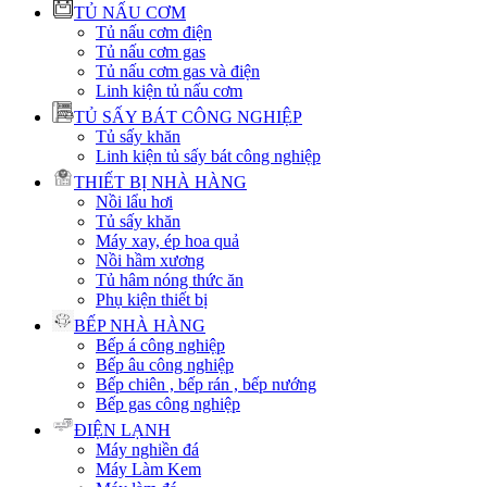
TỦ NẤU CƠM
Tủ nấu cơm điện
Tủ nấu cơm gas
Tủ nấu cơm gas và điện
Linh kiện tủ nấu cơm
TỦ SẤY BÁT CÔNG NGHIỆP
Tủ sấy khăn
Linh kiện tủ sấy bát công nghiệp
THIẾT BỊ NHÀ HÀNG
Nồi lẩu hơi
Tủ sấy khăn
Máy xay, ép hoa quả
Nồi hầm xương
Tủ hâm nóng thức ăn
Phụ kiện thiết bị
BẾP NHÀ HÀNG
Bếp á công nghiệp
Bếp âu công nghiệp
Bếp chiên , bếp rán , bếp nướng
Bếp gas công nghiệp
ĐIỆN LẠNH
Máy nghiền đá
Máy Làm Kem