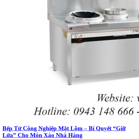
Bếp Từ Công Nghiệp Mặt Lõm – Bí Quyết “Giữ
Lửa” Cho Món Xào Nhà Hàng