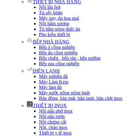
THIẾT BỊ NHÀ HÀNG
Nồi lẩu hơi
Tủ sấy khăn
Máy xay, ép hoa quả
Nồi hầm xương
Tủ hâm nóng thức ăn
Phụ kiện thiết bị
BẾP NHÀ HÀNG
Bếp á công nghiệp
Bếp âu công nghiệp
Bếp chiên , bếp rán , bếp nướng
Bếp gas công nghiệp
ĐIỆN LẠNH
Máy nghiền đá
Máy Làm Kem
Máy làm đá
Máy nước uống nóng lạnh
Bàn đông, bàn mát, bàn lạnh, bàn chặt inox
THIẾT BỊ INOX
Nồi nấu phở inox
Nồi nấu rượu
Nồi chưng cất
Nồi, chảo inox
Thiết bị y tế inox