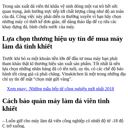
Trong sản xuất đá viên thì khâu vệ sinh đóng một vai trò hết sức
quan trọng, ảnh hưởng trực tiếp tới chất lượng cũng như độ an toàn
của đá. Công việc này phải diễn ra thường xuyên vì bạn hãy chọn
những máy có thiết kế đơn giản, dễ dàng tháo lắp để cọ rửa các
khay đựng đá, bình chứa nước của máy.
Lựa chọn thương hiệu uy tín để mua máy
làm đá tinh khiết
Trước khi bỏ ra một khoản tiền lớn để đầu tư mua máy bạn phải
tham khảo thật kĩ thương hiệu sản xuất sản phẩm. Tốt nhất là nên
lựa chọn những nhãn hàng đã có tên tuổi, uy tín, có các chế độ bảo
hành tốt cùng giá cả phải chăng. Vinakitchen là một trong những địa
chỉ uy tín để mặt “chọn mặt gửi vàng”.
Xem ngay:
Những mẫu bếp từ công nghiệp mới nhất 2018
Cách bảo quản máy làm đá viên tinh
khiết
– Luôn giữ cho máy làm đá viên công nghiệp có nhiệt độ từ -18 độ
C trở xuống.