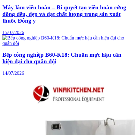
Máy làm viên hoàn – Bí quyết tạo viên hoàn cứng
đồng đều, đẹp và đạt chất lượng trong sản xuất
thuốc Đông y
15/07/2026
Bếp công nghiệp B60-K18: Chuẩn mực hậu cần
hiện đại cho quân đội
14/07/2026