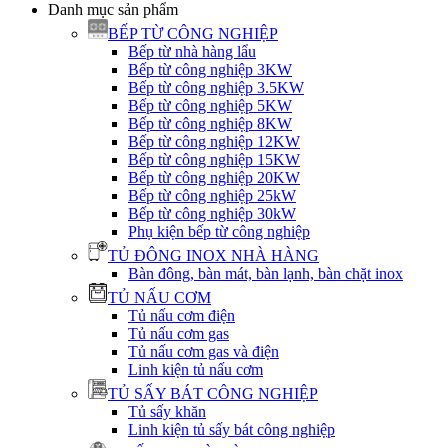
Danh mục sản phẩm
BẾP TỪ CÔNG NGHIỆP
Bếp từ nhà hàng lẩu
Bếp từ công nghiệp 3KW
Bếp từ công nghiệp 3.5KW
Bếp từ công nghiệp 5KW
Bếp từ công nghiệp 8KW
Bếp từ công nghiệp 12KW
Bếp từ công nghiệp 15KW
Bếp từ công nghiệp 20KW
Bếp từ công nghiệp 25kW
Bếp từ công nghiệp 30kW
Phụ kiện bếp từ công nghiệp
TỦ ĐÔNG INOX NHÀ HÀNG
Bàn đông, bàn mát, bàn lạnh, bàn chặt inox
TỦ NẤU CƠM
Tủ nấu cơm điện
Tủ nấu cơm gas
Tủ nấu cơm gas và điện
Linh kiện tủ nấu cơm
TỦ SẤY BÁT CÔNG NGHIỆP
Tủ sấy khăn
Linh kiện tủ sấy bát công nghiệp