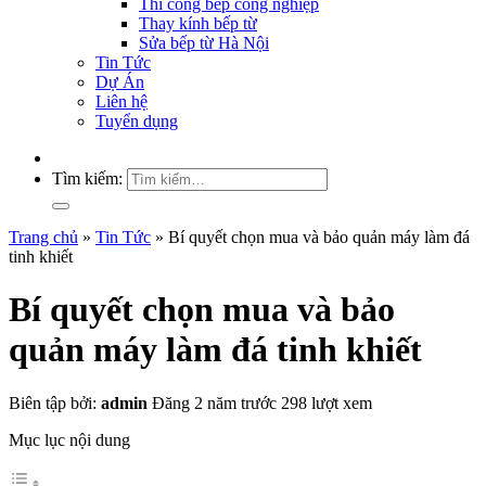
Thi công bếp công nghiệp
Thay kính bếp từ
Sửa bếp từ Hà Nội
Tin Tức
Dự Án
Liên hệ
Tuyển dụng
Tìm kiếm:
Trang chủ
»
Tin Tức
»
Bí quyết chọn mua và bảo quản máy làm đá
tinh khiết
Bí quyết chọn mua và bảo
quản máy làm đá tinh khiết
Biên tập bởi:
admin
Đăng 2 năm trước
298 lượt xem
Mục lục nội dung