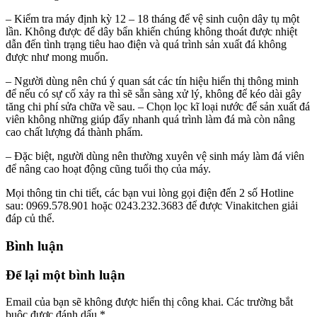
– Kiểm tra máy định kỳ 12 – 18 tháng để vệ sinh cuộn dây tụ một
lần. Không được để dây bẩn khiến chúng không thoát được nhiệt
dẫn đến tình trạng tiêu hao điện và quá trình sản xuất đá không
được như mong muốn.
– Người dùng nên chú ý quan sát các tín hiệu hiển thị thông minh
để nếu có sự cố xảy ra thì sẽ sẵn sàng xử lý, không để kéo dài gây
tăng chi phí sửa chữa về sau. – Chọn lọc kĩ loại nước để sản xuất đá
viên không những giúp đẩy nhanh quá trình làm đá mà còn nâng
cao chất lượng đá thành phẩm.
– Đặc biệt, người dùng nên thường xuyên vệ sinh máy làm đá viên
để nâng cao hoạt động cũng tuổi thọ của máy.
Mọi thông tin chi tiết, các bạn vui lòng gọi điện đến 2 số Hotline
sau: 0969.578.901 hoặc 0243.232.3683 để được Vinakitchen giải
đáp củ thể.
Bình luận
Để lại một bình luận
Email của bạn sẽ không được hiển thị công khai.
Các trường bắt
buộc được đánh dấu
*