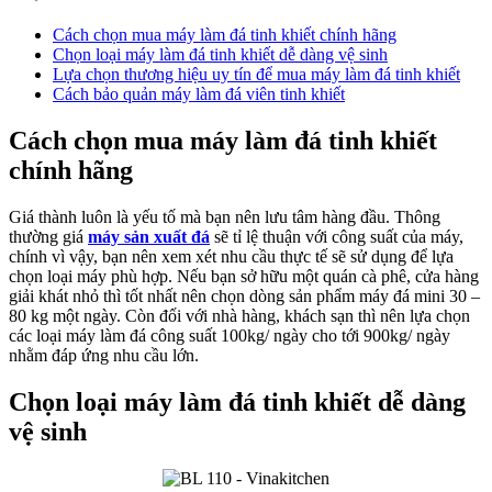
Cách chọn mua máy làm đá tinh khiết chính hãng
Chọn loại máy làm đá tinh khiết dễ dàng vệ sinh
Lựa chọn thương hiệu uy tín để mua máy làm đá tinh khiết
Cách bảo quản máy làm đá viên tinh khiết
Cách chọn mua máy làm đá tinh khiết
chính hãng
Giá thành luôn là yếu tố mà bạn nên lưu tâm hàng đầu. Thông
thường giá
máy sản xuất đá
sẽ tỉ lệ thuận với công suất của máy,
chính vì vậy, bạn nên xem xét nhu cầu thực tế sẽ sử dụng để lựa
chọn loại máy phù hợp. Nếu bạn sở hữu một quán cà phê, cửa hàng
giải khát nhỏ thì tốt nhất nên chọn dòng sản phẩm máy đá mini 30 –
80 kg một ngày. Còn đối với nhà hàng, khách sạn thì nên lựa chọn
các loại máy làm đá công suất 100kg/ ngày cho tới 900kg/ ngày
nhằm đáp ứng nhu cầu lớn.
Chọn loại máy làm đá tinh khiết dễ dàng
vệ sinh