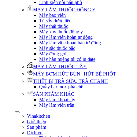
Linh kiện nồi nấu phở
MÁY LÀM THUỐC ĐÔNG Y
Máy bao viên
Tủ sấy dược liệu
Máy thái thuốc
Máy xay thuốc đông y
Máy làm viên hoàn tự động
Máy làm viên hoàn bán tự động
Máy sắc thuốc bắc
Máy đóng gói
Máy hàn miệng túi có in date
MÁY LÀM THUỐC TÂY
MÁY BƠM HÚT BÙN | HÚT BỂ PHỐT
THIẾT BỊ TRÀ SỮA, TRÀ CHANH
Quầy bar inox pha chế
SẢN PHẨM KHÁC
Máy làm khoai tây
Máy làm viên trân
Vinakitchen
Giới thiệu
Sản phẩm
Dịch vụ