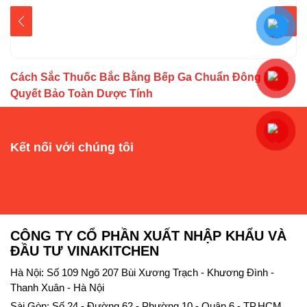
Cách Sắc Thuốc Bắc Bằng Bếp Ga Chuẩn Đông Y: Bí
M
Quyết Bảo Toàn Dược Tính
đ
y
Kết nối với chúng tôi
CÔNG TY CỔ PHẦN XUẤT NHẬP KHẨU VÀ
ĐẦU TƯ VINAKITCHEN
Hà Nội: Số 109 Ngõ 207 Bùi Xương Trạch - Khương Đình -
Thanh Xuân - Hà Nội
Sài Gòn: Số 24 - Đường 62 - Phường 10 - Quận 6 - TP.HCM