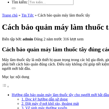
Tìm kiếm:
Trang chủ
»
Tin Tức
»
Cách bảo quản máy làm thuốc tây
Cách bảo quản máy làm thuốc t
Biên tập bởi:
admin
Đăng 2 năm trước
316 lượt xem
Cách bảo quản máy làm thuốc tây đúng các
Máy làm thuốc tây là một thiết bị quan trọng trong các hộ gia đình,
phải biết cách bảo quản đúng cách. Điều này không chỉ giúp tiết ki
người mới bắt đầu.
Mục lục nội dung
Hướng dẫn bảo quản máy làm thuốc tây cho người mới bắt đầu
1. Đọc kỹ hướng dẫn sử dụng
2. Đặt máy ở nơi khô ráo, thoáng mát
3. Vệ sinh máy thường xuyên