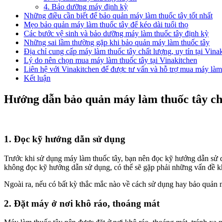
4. Bảo dưỡng máy định kỳ
Những điều cần biết để bảo quản máy làm thuốc tây tốt nhất
Mẹo bảo quản máy làm thuốc tây để kéo dài tuổi thọ
Các bước vệ sinh và bảo dưỡng máy làm thuốc tây định kỳ
Những sai lầm thường gặp khi bảo quản máy làm thuốc tây
Địa chỉ cung cấp máy làm thuốc tây chất lượng, uy tín tại Vina
Lý do nên chọn mua máy làm thuốc tây tại Vinakitchen
Liên hệ với Vinakitchen để được tư vấn và hỗ trợ mua máy làm
Kết luận
Hướng dẫn bảo quản máy làm thuốc tây ch
1. Đọc kỹ hướng dẫn sử dụng
Trước khi sử dụng máy làm thuốc tây, bạn nên đọc kỹ hướng dẫn sử d
không đọc kỹ hướng dẫn sử dụng, có thể sẽ gặp phải những vấn đề k
Ngoài ra, nếu có bất kỳ thắc mắc nào về cách sử dụng hay bảo quản má
2. Đặt máy ở nơi khô ráo, thoáng mát