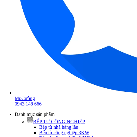
Mr.Cường
0943 148 666
Danh mục sản phẩm
BẾP TỪ CÔNG NGHIỆP
Bếp từ nhà hàng lẩu
Bếp từ công nghiệp 3KW