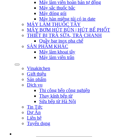
Máy làm viên hoàn bán tự động
Máy sắc thuốc bắc
Máy đóng gói
Máy hàn miệng túi có in date
MÁY LÀM THUỐC TÂY
MÁY BƠM HÚT BÙN | HÚT BỂ PHỐT
THIẾT BỊ TRÀ SỮA, TRÀ CHANH
Quầy bar inox pha chế
SẢN PHẨM KHÁC
Máy làm khoai tây
Máy làm viên trân
Vinakitchen
Giới thiệu
Sản phẩm
Dịch vụ
Thi công bếp công nghiệp
Thay kính bếp từ
Sửa bếp từ Hà Nội
Tin Tức
Dự Án
Liên hệ
Tuyển dụng