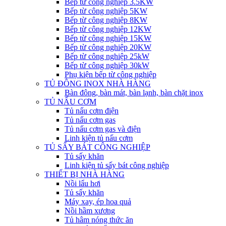
Bếp từ công nghiệp 3.5KW
Bếp từ công nghiệp 5KW
Bếp từ công nghiệp 8KW
Bếp từ công nghiệp 12KW
Bếp từ công nghiệp 15KW
Bếp từ công nghiệp 20KW
Bếp từ công nghiệp 25kW
Bếp từ công nghiệp 30kW
Phụ kiện bếp từ công nghiệp
TỦ ĐÔNG INOX NHÀ HÀNG
Bàn đông, bàn mát, bàn lạnh, bàn chặt inox
TỦ NẤU CƠM
Tủ nấu cơm điện
Tủ nấu cơm gas
Tủ nấu cơm gas và điện
Linh kiện tủ nấu cơm
TỦ SẤY BÁT CÔNG NGHIỆP
Tủ sấy khăn
Linh kiện tủ sấy bát công nghiệp
THIẾT BỊ NHÀ HÀNG
Nồi lẩu hơi
Tủ sấy khăn
Máy xay, ép hoa quả
Nồi hầm xương
Tủ hâm nóng thức ăn