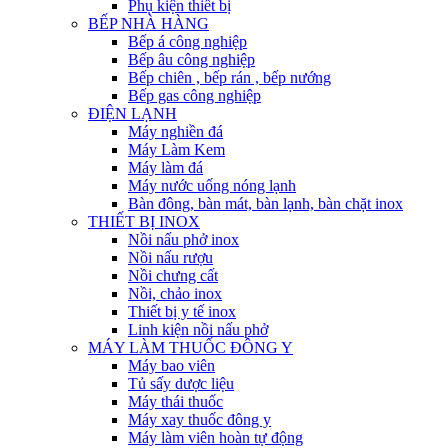
Phụ kiện thiết bị
BẾP NHÀ HÀNG
Bếp á công nghiệp
Bếp âu công nghiệp
Bếp chiên , bếp rán , bếp nướng
Bếp gas công nghiệp
ĐIỆN LẠNH
Máy nghiền đá
Máy Làm Kem
Máy làm đá
Máy nước uống nóng lạnh
Bàn đông, bàn mát, bàn lạnh, bàn chặt inox
THIẾT BỊ INOX
Nồi nấu phở inox
Nồi nấu rượu
Nồi chưng cất
Nồi, chảo inox
Thiết bị y tế inox
Linh kiện nồi nấu phở
MÁY LÀM THUỐC ĐÔNG Y
Máy bao viên
Tủ sấy dược liệu
Máy thái thuốc
Máy xay thuốc đông y
Máy làm viên hoàn tự động