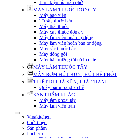
Linh kiện nồi nấu phở
MÁY LÀM THUỐC ĐÔNG Y
Máy bao viên
Tủ sấy dược liệu
Máy thái thuốc
Máy xay thuốc đông y
Máy làm viên hoàn tự động
Máy làm viên hoàn bán tự động
Máy sắc thuốc bắc
Máy đóng gói
Máy hàn miệng túi có in date
MÁY LÀM THUỐC TÂY
MÁY BƠM HÚT BÙN | HÚT BỂ PHỐT
THIẾT BỊ TRÀ SỮA, TRÀ CHANH
Quầy bar inox pha chế
SẢN PHẨM KHÁC
Máy làm khoai tây
Máy làm viên trân
Vinakitchen
Giới thiệu
Sản phẩm
Dịch vụ