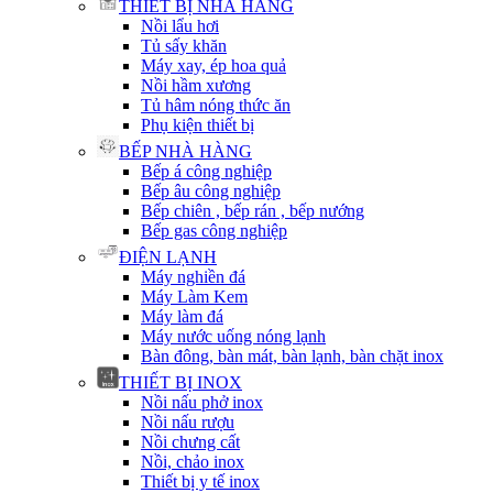
THIẾT BỊ NHÀ HÀNG
Nồi lẩu hơi
Tủ sấy khăn
Máy xay, ép hoa quả
Nồi hầm xương
Tủ hâm nóng thức ăn
Phụ kiện thiết bị
BẾP NHÀ HÀNG
Bếp á công nghiệp
Bếp âu công nghiệp
Bếp chiên , bếp rán , bếp nướng
Bếp gas công nghiệp
ĐIỆN LẠNH
Máy nghiền đá
Máy Làm Kem
Máy làm đá
Máy nước uống nóng lạnh
Bàn đông, bàn mát, bàn lạnh, bàn chặt inox
THIẾT BỊ INOX
Nồi nấu phở inox
Nồi nấu rượu
Nồi chưng cất
Nồi, chảo inox
Thiết bị y tế inox