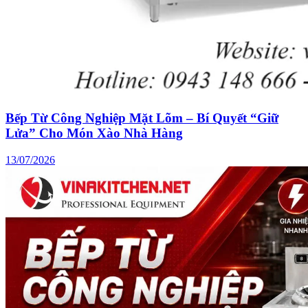
Bếp Từ Công Nghiệp Mặt Lõm – Bí Quyết “Giữ
Lửa” Cho Món Xào Nhà Hàng
13/07/2026