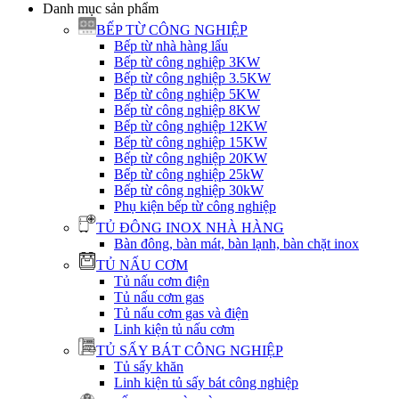
Danh mục sản phẩm
BẾP TỪ CÔNG NGHIỆP
Bếp từ nhà hàng lẩu
Bếp từ công nghiệp 3KW
Bếp từ công nghiệp 3.5KW
Bếp từ công nghiệp 5KW
Bếp từ công nghiệp 8KW
Bếp từ công nghiệp 12KW
Bếp từ công nghiệp 15KW
Bếp từ công nghiệp 20KW
Bếp từ công nghiệp 25kW
Bếp từ công nghiệp 30kW
Phụ kiện bếp từ công nghiệp
TỦ ĐÔNG INOX NHÀ HÀNG
Bàn đông, bàn mát, bàn lạnh, bàn chặt inox
TỦ NẤU CƠM
Tủ nấu cơm điện
Tủ nấu cơm gas
Tủ nấu cơm gas và điện
Linh kiện tủ nấu cơm
TỦ SẤY BÁT CÔNG NGHIỆP
Tủ sấy khăn
Linh kiện tủ sấy bát công nghiệp