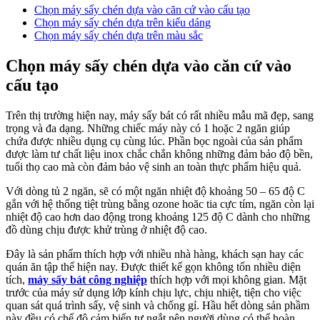
Chọn máy sấy chén dựa vào căn cứ vào cấu tạo
Chọn máy sấy chén dựa trên kiểu dáng
Chọn máy sấy chén dựa trên màu sắc
Chọn máy sấy chén dựa vào căn cứ vào
cấu tạo
Trên thị trường hiện nay, máy sấy bát có rất nhiều mẫu mã đẹp, sang
trọng và đa dạng. Những chiếc máy này có 1 hoặc 2 ngăn giúp
chứa được nhiều dụng cụ cùng lúc. Phần bọc ngoài của sản phẩm
được làm tư chất liệu inox chắc chắn không những đảm bảo độ bền,
tuổi thọ cao mà còn đảm bảo vệ sinh an toàn thực phẩm hiệu quả.
Với dòng tủ 2 ngăn, sẽ có một ngăn nhiệt độ khoảng 50 – 65 độ C
gắn với hệ thống tiệt trùng bằng ozone hoăc tia cực tím, ngăn còn lại
nhiệt độ cao hơn dao động trong khoảng 125 độ C dành cho những
đồ dùng chịu được khử trùng ở nhiệt độ cao.
Đây là sản phẩm thích hợp với nhiều nhà hàng, khách sạn hay các
quán ăn tập thể hiện nay. Được thiết kế gọn không tốn nhiều diện
tích,
máy sấy bát công nghiệp
thích hợp với mọi không gian. Mặt
trước của máy sử dụng lớp kính chịu lực, chịu nhiệt, tiện cho việc
quan sát quá trình sấy, vệ sinh và chống gỉ. Hầu hết dòng sản phầm
này đều có chế độ cảm biến tự ngắt nên người dùng có thể hoàn