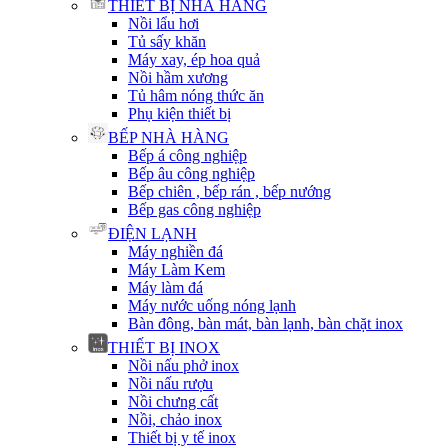
THIẾT BỊ NHÀ HÀNG
Nồi lẩu hơi
Tủ sấy khăn
Máy xay, ép hoa quả
Nồi hầm xương
Tủ hâm nóng thức ăn
Phụ kiện thiết bị
BẾP NHÀ HÀNG
Bếp á công nghiệp
Bếp âu công nghiệp
Bếp chiên , bếp rán , bếp nướng
Bếp gas công nghiệp
ĐIỆN LẠNH
Máy nghiền đá
Máy Làm Kem
Máy làm đá
Máy nước uống nóng lạnh
Bàn đông, bàn mát, bàn lạnh, bàn chặt inox
THIẾT BỊ INOX
Nồi nấu phở inox
Nồi nấu rượu
Nồi chưng cất
Nồi, chảo inox
Thiết bị y tế inox