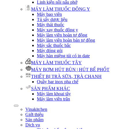
Linh kiện nồi nấu phở
MÁY LÀM THUỐC ĐÔNG Y
Máy bao viên
Tủ sấy dược liệu
Máy thái thuốc
Máy xay thuốc đông y
Máy làm viên hoàn tự động
Máy làm viên hoàn bán tự động
Máy sắc thuốc bắc
Máy đóng gói
Máy hàn miệng túi có in date
MÁY LÀM THUỐC TÂY
MÁY BƠM HÚT BÙN | HÚT BỂ PHỐT
THIẾT BỊ TRÀ SỮA, TRÀ CHANH
Quầy bar inox pha chế
SẢN PHẨM KHÁC
Máy làm khoai tây
Máy làm viên trân
Vinakitchen
Giới thiệu
Sản phẩm
Dịch vụ