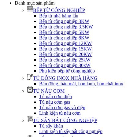
Danh mục sản phẩm
BẾP TỪ CÔNG NGHIỆP
Bếp từ nhà hàng lẩu
Bếp từ công nghiệp 3KW
Bếp từ công nghiệp 3.5KW
Bếp từ công nghiệp 5KW
Bếp từ công nghiệp 8KW
Bếp từ công nghiệp 12KW
Bếp từ công nghiệp 15KW
Bếp từ công nghiệp 20KW
Bếp từ công nghiệp 25kW
Bếp từ công nghiệp 30kW
Phụ kiện bếp từ công nghiệp
TỦ ĐÔNG INOX NHÀ HÀNG
Bàn đông, bàn mát, bàn lạnh, bàn chặt inox
TỦ NẤU CƠM
Tủ nấu cơm điện
Tủ nấu cơm gas
Tủ nấu cơm gas và điện
Linh kiện tủ nấu cơm
TỦ SẤY BÁT CÔNG NGHIỆP
Tủ sấy khăn
Linh kiện tủ sấy bát công nghiệp