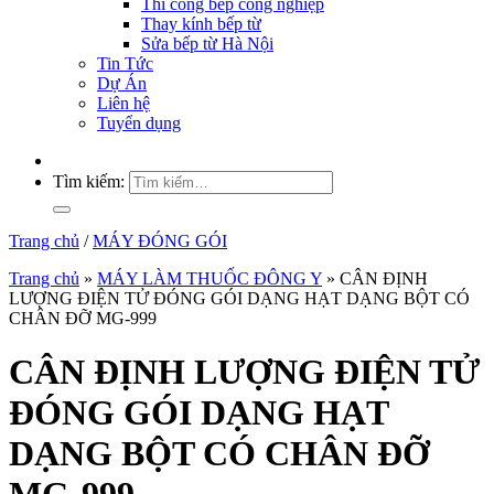
Thi công bếp công nghiệp
Thay kính bếp từ
Sửa bếp từ Hà Nội
Tin Tức
Dự Án
Liên hệ
Tuyển dụng
Tìm kiếm:
Trang chủ
/
MÁY ĐÓNG GÓI
Trang chủ
»
MÁY LÀM THUỐC ĐÔNG Y
»
CÂN ĐỊNH
LƯỢNG ĐIỆN TỬ ĐÓNG GÓI DẠNG HẠT DẠNG BỘT CÓ
CHÂN ĐỠ MG-999
CÂN ĐỊNH LƯỢNG ĐIỆN TỬ
ĐÓNG GÓI DẠNG HẠT
DẠNG BỘT CÓ CHÂN ĐỠ