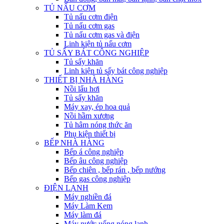
TỦ NẤU CƠM
Tủ nấu cơm điện
Tủ nấu cơm gas
Tủ nấu cơm gas và điện
Linh kiện tủ nấu cơm
TỦ SẤY BÁT CÔNG NGHIỆP
Tủ sấy khăn
Linh kiện tủ sấy bát công nghiệp
THIẾT BỊ NHÀ HÀNG
Nồi lẩu hơi
Tủ sấy khăn
Máy xay, ép hoa quả
Nồi hầm xương
Tủ hâm nóng thức ăn
Phụ kiện thiết bị
BẾP NHÀ HÀNG
Bếp á công nghiệp
Bếp âu công nghiệp
Bếp chiên , bếp rán , bếp nướng
Bếp gas công nghiệp
ĐIỆN LẠNH
Máy nghiền đá
Máy Làm Kem
Máy làm đá
Máy nước uống nóng lạnh