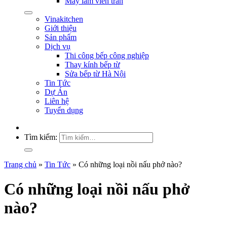
Máy làm viên trân
Vinakitchen
Giới thiệu
Sản phẩm
Dịch vụ
Thi công bếp công nghiệp
Thay kính bếp từ
Sửa bếp từ Hà Nội
Tin Tức
Dự Án
Liên hệ
Tuyển dụng
Tìm kiếm:
Trang chủ
»
Tin Tức
»
Có những loại nồi nấu phở nào?
Có những loại nồi nấu phở
nào?