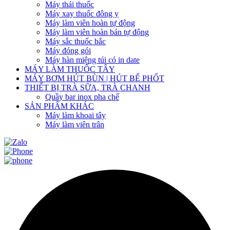
Máy thái thuốc
Máy xay thuốc đông y
Máy làm viên hoàn tự động
Máy làm viên hoàn bán tự động
Máy sắc thuốc bắc
Máy đóng gói
Máy hàn miệng túi có in date
MÁY LÀM THUỐC TÂY
MÁY BƠM HÚT BÙN | HÚT BỂ PHỐT
THIẾT BỊ TRÀ SỮA, TRÀ CHANH
Quầy bar inox pha chế
SẢN PHẨM KHÁC
Máy làm khoai tây
Máy làm viên trân