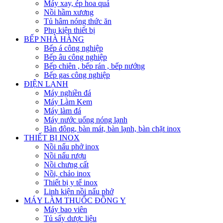
Máy xay, ép hoa quả
Nồi hầm xương
Tủ hâm nóng thức ăn
Phụ kiện thiết bị
BẾP NHÀ HÀNG
Bếp á công nghiệp
Bếp âu công nghiệp
Bếp chiên , bếp rán , bếp nướng
Bếp gas công nghiệp
ĐIỆN LẠNH
Máy nghiền đá
Máy Làm Kem
Máy làm đá
Máy nước uống nóng lạnh
Bàn đông, bàn mát, bàn lạnh, bàn chặt inox
THIẾT BỊ INOX
Nồi nấu phở inox
Nồi nấu rượu
Nồi chưng cất
Nồi, chảo inox
Thiết bị y tế inox
Linh kiện nồi nấu phở
MÁY LÀM THUỐC ĐÔNG Y
Máy bao viên
Tủ sấy dược liệu