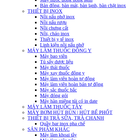
Bàn đông, bàn mát, bàn lạnh, bàn chặt inox
THIẾT BỊ INOX
Nồi nấu phở inox
Nồi nấu rượu
Nồi chưng cất
Nồi, chảo inox
Thiết bị y tế inox
Linh kiện nồi nấu phở
MÁY LÀM THUỐC ĐÔNG Y
Máy bao viên
Tủ sấy dược liệu
Máy thái thuốc
Máy xay thuốc đông y
Máy làm viên hoàn tự động
Máy làm viên hoàn bán tự động
Máy sắc thuốc bắc
Máy đóng gói
Máy hàn miệng túi có in date
MÁY LÀM THUỐC TÂY
MÁY BƠM HÚT BÙN | HÚT BỂ PHỐT
THIẾT BỊ TRÀ SỮA, TRÀ CHANH
Quầy bar inox pha chế
SẢN PHẨM KHÁC
Máy làm khoai tây