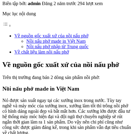
Biên tập bởi:
admin
Đăng 2 năm trước
294 lượt xem
Mục lục nội dung
Về nguồn gốc xuất xứ của nồi nấu phở
Nồi nấu phở made in Việt Nam
Nồi nấu phở nhập từ Trung quốc
Về chất liệu làm nồi nấu phở
Về nguồn gốc xuất xứ của nồi nấu phở
Trên thị trường đang bán 2 dòng sản phẩm nồi phở:
Nồi nấu phở made in Việt Nam
Nó được sản xuất ngay tại các xưởng inox trong nước. Tùy tay
nghề và máy móc của xưởng inox, xưởng làm tốt thì trông nồi phở
có hình dáng ngoài đẹp và bắt mắt hơn. Các xưởng lớn được đầu tư
hệ thống máy móc hiện đại và đội ngũ thợ chuyên nghiệp sẽ rút
ngắn thời gian làm ra 1 sản phẩm. Do vậy nên chi phí cũng như
công sức được giảm đáng kể, trong khi sản phẩm vẫn đạt tiêu chuẩn
về chất lượng.