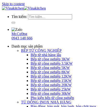
Skip to content
Tìm kiếm:
Mr.Cường
0943 148 666
Danh mục sản phẩm
BẾP TỪ CÔNG NGHIỆP
Bếp từ nhà hàng lẩu
Bếp từ công nghiệp 3KW
Bếp từ công nghiệp 3.5KW
Bếp từ công nghiệp 5KW
Bếp từ công nghiệp 8KW
Bếp từ công nghiệp 12KW
Bếp từ công nghiệp 15KW
Bếp từ công nghiệp 20KW
Bếp từ công nghiệp 25kW
Bếp từ công nghiệp 30kW
Phụ kiện bếp từ công nghiệp
TỦ ĐÔNG INOX NHÀ HÀNG
Bàn đông, bàn mát, bàn lạnh, bàn chặt inox