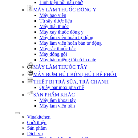
Linh kiện nồi nấu phở
MÁY LÀM THUỐC ĐÔNG Y
Máy bao viên
Tủ sấy dược liệu
Máy thái thuốc
Máy xay thuốc đông y
Máy làm viên hoàn tự động
Máy làm viên hoàn bán tự động
Máy sắc thuốc bắc
Máy đóng gói
Máy hàn miệng túi có in date
MÁY LÀM THUỐC TÂY
MÁY BƠM HÚT BÙN | HÚT BỂ PHỐT
THIẾT BỊ TRÀ SỮA, TRÀ CHANH
Quầy bar inox pha chế
SẢN PHẨM KHÁC
Máy làm khoai tây
Máy làm viên trân
Vinakitchen
Giới thiệu
Sản phẩm
Dịch vụ