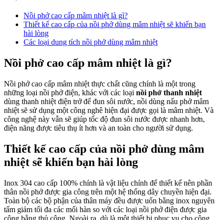
Nồi phở cao cấp mâm nhiệt là gì?
Thiết kế cao cấp của nồi phở dùng mâm nhiệt sẽ khiến bạn
hài lòng
Các loại dung tích nồi phở dùng mâm nhiệt
Nồi phở cao cấp mâm nhiệt là gì?
Nồi phở cao cấp mâm nhiệt thực chất cũng chính là một trong
những loại nồi phở điện, khác với các loại
nồi phở thanh nhiệt
dùng thanh nhiệt điện trở để đun sôi nước, nồi dùng nấu phở mâm
nhiệt sẽ sử dụng một công nghê hiện đại được gọi là mâm nhiệt. Và
công nghệ này vẫn sẽ giúp tốc độ đun sôi nước được nhanh hơn,
điện năng được tiêu thụ ít hơn và an toàn cho người sử dụng.
Thiết kế cao cấp của nồi phở dùng mâm
nhiệt sẽ khiến bạn hài lòng
Inox 304 cao cấp 100% chính là vật liệu chính để thiết kế nên phần
thân nồi phở được gia công trên một hệ thống dây chuyền hiện đại.
Toàn bộ các bộ phận của thân máy đều được uốn bằng inox nguyên
tấm giảm tối đa các mối hàn so với các loại nồi phở điện được gia
công bằng thủ công. Ngoài ra, dù là một thiết bị phục vụ cho công