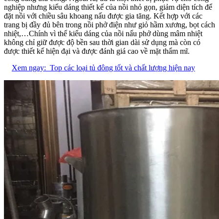
nghiệp nhưng kiểu dáng thiết kế của nồi nhỏ gọn, giảm diện tích để
đặt nồi với chiều sâu khoang nấu được gia tăng. Kết hợp với các
trang bị đầy đủ bên trong nồi phở điện như giỏ hầm xương, bọt cách
nhiệt,…Chính vì thế kiểu dáng của nồi nấu phở dùng mâm nhiệt
không chỉ giữ được độ bền sau thời gian dài sử dụng mà còn có
được thiết kế hiện đại và được đánh giá cao về mặt thẩm mĩ.
Xem ngay:
Top các loại tủ đông tốt và chất lượng hiện nay