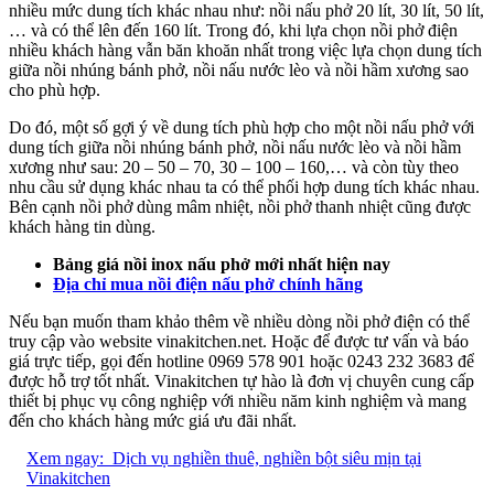
nhiều mức dung tích khác nhau như: nồi nấu phở 20 lít, 30 lít, 50 lít,
… và có thể lên đến 160 lít. Trong đó, khi lựa chọn nồi phở điện
nhiều khách hàng vẫn băn khoăn nhất trong việc lựa chọn dung tích
giữa nồi nhúng bánh phở, nồi nấu nước lèo và nồi hầm xương sao
cho phù hợp.
Do đó, một số gợi ý về dung tích phù hợp cho một nồi nấu phở với
dung tích giữa nồi nhúng bánh phở, nồi nấu nước lèo và nồi hầm
xương như sau: 20 – 50 – 70, 30 – 100 – 160,… và còn tùy theo
nhu cầu sử dụng khác nhau ta có thể phối hợp dung tích khác nhau.
Bên cạnh nồi phở dùng mâm nhiệt, nồi phở thanh nhiệt cũng được
khách hàng tin dùng.
Bảng giá nồi inox nấu phở mới nhất hiện nay
Địa chỉ mua nồi điện nấu phở chính hãng
Nếu bạn muốn tham khảo thêm về nhiều dòng nồi phở điện có thể
truy cập vào website vinakitchen.net. Hoặc để được tư vấn và báo
giá trực tiếp, gọi đến hotline 0969 578 901 hoặc 0243 232 3683 để
được hỗ trợ tốt nhất. Vinakitchen tự hào là đơn vị chuyên cung cấp
thiết bị phục vụ công nghiệp với nhiều năm kinh nghiệm và mang
đến cho khách hàng mức giá ưu đãi nhất.
Xem ngay:
Dịch vụ nghiền thuê, nghiền bột siêu mịn tại
Vinakitchen