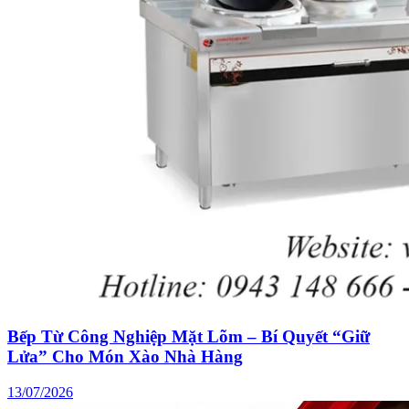
Bếp Từ Công Nghiệp Mặt Lõm – Bí Quyết “Giữ
Lửa” Cho Món Xào Nhà Hàng
13/07/2026