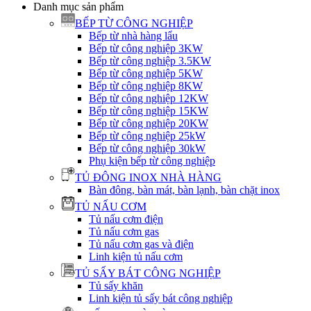
Danh mục sản phẩm
BẾP TỪ CÔNG NGHIỆP
Bếp từ nhà hàng lẩu
Bếp từ công nghiệp 3KW
Bếp từ công nghiệp 3.5KW
Bếp từ công nghiệp 5KW
Bếp từ công nghiệp 8KW
Bếp từ công nghiệp 12KW
Bếp từ công nghiệp 15KW
Bếp từ công nghiệp 20KW
Bếp từ công nghiệp 25kW
Bếp từ công nghiệp 30kW
Phụ kiện bếp từ công nghiệp
TỦ ĐÔNG INOX NHÀ HÀNG
Bàn đông, bàn mát, bàn lạnh, bàn chặt inox
TỦ NẤU CƠM
Tủ nấu cơm điện
Tủ nấu cơm gas
Tủ nấu cơm gas và điện
Linh kiện tủ nấu cơm
TỦ SẤY BÁT CÔNG NGHIỆP
Tủ sấy khăn
Linh kiện tủ sấy bát công nghiệp