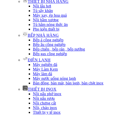
THIẾT BỊ NHÀ HÀNG
Nồi lẩu hơi
Tủ sấy khăn
Máy xay, ép hoa quả
Nồi hầm xương
Tủ hâm nóng thức ăn
Phụ kiện thiết bị
BẾP NHÀ HÀNG
Bếp á công nghiệp
Bếp âu công nghiệp
Bếp chiên , bếp rán , bếp nướng
Bếp gas công nghiệp
ĐIỆN LẠNH
Máy nghiền đá
Máy Làm Kem
Máy làm đá
Máy nước uống nóng lạnh
Bàn đông, bàn mát, bàn lạnh, bàn chặt inox
THIẾT BỊ INOX
Nồi nấu phở inox
Nồi nấu rượu
Nồi chưng cất
Nồi, chảo inox
Thiết bị y tế inox