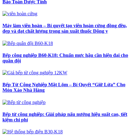
Bảo Toàn Dược Tính
Máy làm viên hoàn – Bí quyết tạo viên hoàn cứng đồng đều,
đẹp và đạt chất lượng trong sản xuất thuốc Đông y
Bếp công nghiệp B60-K18: Chuẩn mực hậu cần hiện đại cho
quân đội
Bếp Từ Công Nghiệp Mặt Lõm – Bí Quyết “Giữ Lửa” Cho
Món Xào Nhà Hàng
Bếp từ công nghiệp: Giải pháp nấu nướng hiệu suất cao, tiết
kiệm chi phí