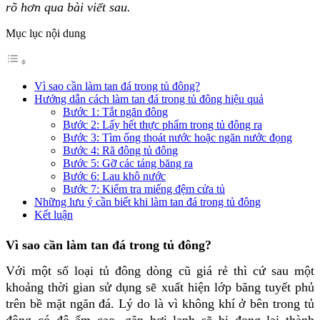
rõ hơn qua bài viết sau.
Mục lục nội dung
Vì sao cần làm tan đá trong tủ đông?
Hướng dẫn cách làm tan đá trong tủ đông hiệu quả
Bước 1: Tắt ngăn đông
Bước 2: Lấy hết thực phẩm trong tủ đông ra
Bước 3: Tìm ống thoát nước hoặc ngăn nước đọng
Bước 4: Rã đông tủ đông
Bước 5: Gỡ các tảng băng ra
Bước 6: Lau khô nước
Bước 7: Kiểm tra miếng đệm cửa tủ
Những lưu ý cần biết khi làm tan đá trong tủ đông
Kết luận
Vì sao cần làm tan đá trong tủ đông?
Với một số loại tủ đông dòng cũ giá rẻ thì cứ sau một
khoảng thời gian sử dụng sẽ xuất hiện lớp băng tuyết phủ
trên bề mặt ngăn đá. Lý do là vì không khí ở bên trong tủ
đông có độ ẩm cao, gặp hơi lạnh sẽ bị đọng lại thành