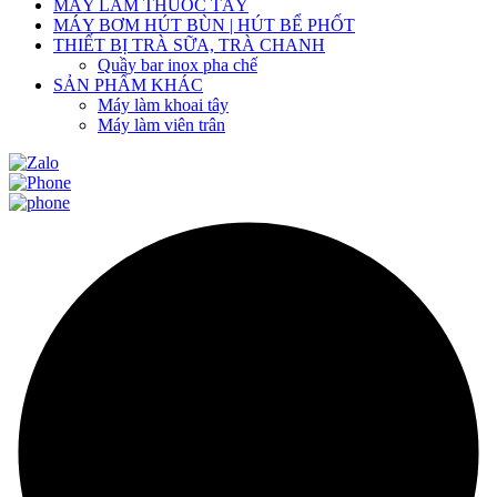
MÁY LÀM THUỐC TÂY
MÁY BƠM HÚT BÙN | HÚT BỂ PHỐT
THIẾT BỊ TRÀ SỮA, TRÀ CHANH
Quầy bar inox pha chế
SẢN PHẨM KHÁC
Máy làm khoai tây
Máy làm viên trân