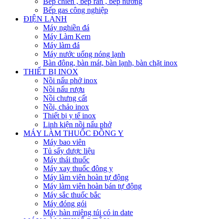
Bếp chiên , bếp rán , bếp nướng
Bếp gas công nghiệp
ĐIỆN LẠNH
Máy nghiền đá
Máy Làm Kem
Máy làm đá
Máy nước uống nóng lạnh
Bàn đông, bàn mát, bàn lạnh, bàn chặt inox
THIẾT BỊ INOX
Nồi nấu phở inox
Nồi nấu rượu
Nồi chưng cất
Nồi, chảo inox
Thiết bị y tế inox
Linh kiện nồi nấu phở
MÁY LÀM THUỐC ĐÔNG Y
Máy bao viên
Tủ sấy dược liệu
Máy thái thuốc
Máy xay thuốc đông y
Máy làm viên hoàn tự động
Máy làm viên hoàn bán tự động
Máy sắc thuốc bắc
Máy đóng gói
Máy hàn miệng túi có in date