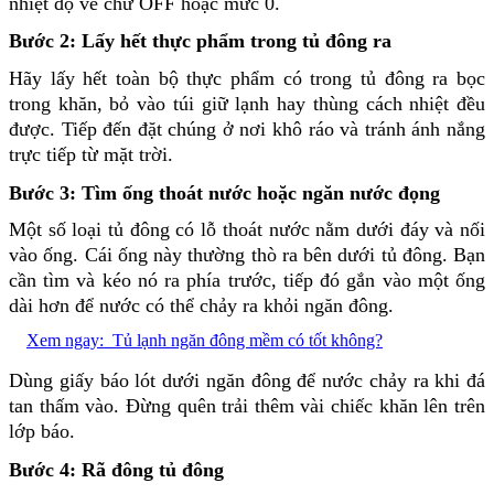
nhiệt độ về chữ OFF hoặc mức 0.
Bước 2: Lấy hết thực phẩm trong tủ đông ra
Hãy lấy hết toàn bộ thực phẩm có trong tủ đông ra bọc
trong khăn, bỏ vào túi giữ lạnh hay thùng cách nhiệt đều
được. Tiếp đến đặt chúng ở nơi khô ráo và tránh ánh nắng
trực tiếp từ mặt trời.
Bước 3: Tìm ống thoát nước hoặc ngăn nước đọng
Một số loại tủ đông có lỗ thoát nước nằm dưới đáy và nối
vào ống. Cái ống này thường thò ra bên dưới tủ đông. Bạn
cần tìm và kéo nó ra phía trước, tiếp đó gắn vào một ống
dài hơn để nước có thể chảy ra khỏi ngăn đông.
Xem ngay:
Tủ lạnh ngăn đông mềm có tốt không?
Dùng giấy báo lót dưới ngăn đông để nước chảy ra khi đá
tan thấm vào. Đừng quên trải thêm vài chiếc khăn lên trên
lớp báo.
Bước 4: Rã đông tủ đông