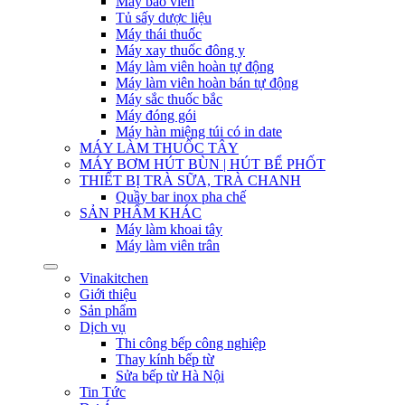
Máy bao viên
Tủ sấy dược liệu
Máy thái thuốc
Máy xay thuốc đông y
Máy làm viên hoàn tự động
Máy làm viên hoàn bán tự động
Máy sắc thuốc bắc
Máy đóng gói
Máy hàn miệng túi có in date
MÁY LÀM THUỐC TÂY
MÁY BƠM HÚT BÙN | HÚT BỂ PHỐT
THIẾT BỊ TRÀ SỮA, TRÀ CHANH
Quầy bar inox pha chế
SẢN PHẨM KHÁC
Máy làm khoai tây
Máy làm viên trân
Vinakitchen
Giới thiệu
Sản phẩm
Dịch vụ
Thi công bếp công nghiệp
Thay kính bếp từ
Sửa bếp từ Hà Nội
Tin Tức