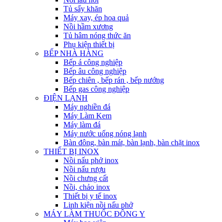
Tủ sấy khăn
Máy xay, ép hoa quả
Nồi hầm xương
Tủ hâm nóng thức ăn
Phụ kiện thiết bị
BẾP NHÀ HÀNG
Bếp á công nghiệp
Bếp âu công nghiệp
Bếp chiên , bếp rán , bếp nướng
Bếp gas công nghiệp
ĐIỆN LẠNH
Máy nghiền đá
Máy Làm Kem
Máy làm đá
Máy nước uống nóng lạnh
Bàn đông, bàn mát, bàn lạnh, bàn chặt inox
THIẾT BỊ INOX
Nồi nấu phở inox
Nồi nấu rượu
Nồi chưng cất
Nồi, chảo inox
Thiết bị y tế inox
Linh kiện nồi nấu phở
MÁY LÀM THUỐC ĐÔNG Y