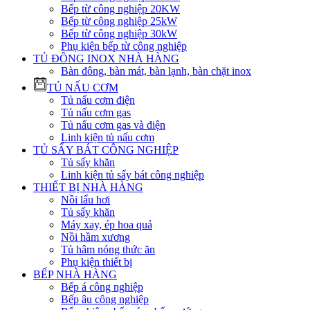
Bếp từ công nghiệp 20KW
Bếp từ công nghiệp 25kW
Bếp từ công nghiệp 30kW
Phụ kiện bếp từ công nghiệp
TỦ ĐÔNG INOX NHÀ HÀNG
Bàn đông, bàn mát, bàn lạnh, bàn chặt inox
TỦ NẤU CƠM
Tủ nấu cơm điện
Tủ nấu cơm gas
Tủ nấu cơm gas và điện
Linh kiện tủ nấu cơm
TỦ SẤY BÁT CÔNG NGHIỆP
Tủ sấy khăn
Linh kiện tủ sấy bát công nghiệp
THIẾT BỊ NHÀ HÀNG
Nồi lẩu hơi
Tủ sấy khăn
Máy xay, ép hoa quả
Nồi hầm xương
Tủ hâm nóng thức ăn
Phụ kiện thiết bị
BẾP NHÀ HÀNG
Bếp á công nghiệp
Bếp âu công nghiệp