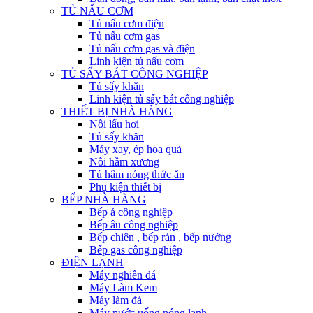
TỦ NẤU CƠM
Tủ nấu cơm điện
Tủ nấu cơm gas
Tủ nấu cơm gas và điện
Linh kiện tủ nấu cơm
TỦ SẤY BÁT CÔNG NGHIỆP
Tủ sấy khăn
Linh kiện tủ sấy bát công nghiệp
THIẾT BỊ NHÀ HÀNG
Nồi lẩu hơi
Tủ sấy khăn
Máy xay, ép hoa quả
Nồi hầm xương
Tủ hâm nóng thức ăn
Phụ kiện thiết bị
BẾP NHÀ HÀNG
Bếp á công nghiệp
Bếp âu công nghiệp
Bếp chiên , bếp rán , bếp nướng
Bếp gas công nghiệp
ĐIỆN LẠNH
Máy nghiền đá
Máy Làm Kem
Máy làm đá
Máy nước uống nóng lạnh