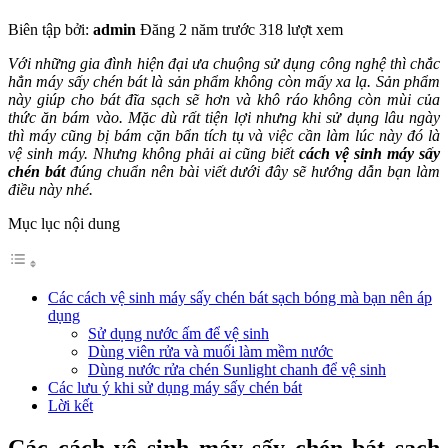
Biên tập bởi:
admin
Đăng 2 năm trước
318 lượt xem
Với những gia đình hiện đại ưa chuộng sử dụng công nghệ thì chắc
hẳn máy sấy chén bát là sản phẩm không còn mấy xa lạ. Sản phẩm
này giúp cho bát đĩa sạch sẽ hơn và khô ráo không còn mùi của
thức ăn bám vào. Mặc dù rất tiện lợi nhưng khi sử dụng lâu ngày
thì máy cũng bị bám cặn bẩn tích tụ và việc cần làm lúc này đó là
vệ sinh máy. Nhưng không phải ai cũng biết
cách vệ sinh máy sấy
chén bát
đúng chuẩn nên bài viết dưới đây sẽ hướng dẫn bạn làm
điều này nhé.
Mục lục nội dung
Các cách vệ sinh máy sấy chén bát sạch bóng mà bạn nên áp
dụng
Sử dụng nước ấm để vệ sinh
Dùng viên rửa và muối làm mềm nước
Dùng nước rửa chén Sunlight chanh để vệ sinh
Các lưu ý khi sử dụng máy sấy chén bát
Lời kết
Các cách vệ sinh máy sấy chén bát sạch