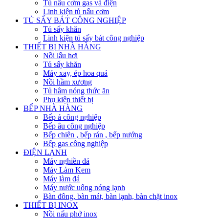
Tủ nấu cơm gas và điện
Linh kiện tủ nấu cơm
TỦ SẤY BÁT CÔNG NGHIỆP
Tủ sấy khăn
Linh kiện tủ sấy bát công nghiệp
THIẾT BỊ NHÀ HÀNG
Nồi lẩu hơi
Tủ sấy khăn
Máy xay, ép hoa quả
Nồi hầm xương
Tủ hâm nóng thức ăn
Phụ kiện thiết bị
BẾP NHÀ HÀNG
Bếp á công nghiệp
Bếp âu công nghiệp
Bếp chiên , bếp rán , bếp nướng
Bếp gas công nghiệp
ĐIỆN LẠNH
Máy nghiền đá
Máy Làm Kem
Máy làm đá
Máy nước uống nóng lạnh
Bàn đông, bàn mát, bàn lạnh, bàn chặt inox
THIẾT BỊ INOX
Nồi nấu phở inox