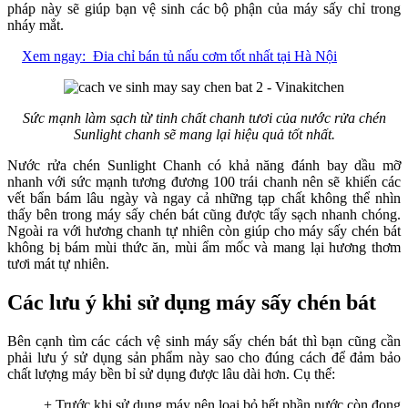
pháp này sẽ giúp bạn vệ sinh các bộ phận của máy sấy chỉ trong
nháy mắt.
Xem ngay:
Đia chỉ bán tủ nấu cơm tốt nhất tại Hà Nội
Sức mạnh làm sạch từ tinh chất chanh tươi của nước rửa chén
Sunlight chanh sẽ mang lại hiệu quả tốt nhất.
Nước rửa chén Sunlight Chanh có khả năng đánh bay dầu mỡ
nhanh với sức mạnh tương đương 100 trái chanh nên sẽ khiến các
vết bẩn bám lâu ngày và ngay cả những tạp chất không thể nhìn
thấy bên trong máy sấy chén bát cũng được tẩy sạch nhanh chóng.
Ngoài ra với hương chanh tự nhiên còn giúp cho máy sấy chén bát
không bị bám mùi thức ăn, mùi ẩm mốc và mang lại hương thơm
tươi mát tự nhiên.
Các lưu ý khi sử dụng máy sấy chén bát
Bên cạnh tìm các cách vệ sinh máy sấy chén bát thì bạn cũng cần
phải lưu ý sử dụng sản phẩm này sao cho đúng cách để đảm bảo
chất lượng máy bền bỉ sử dụng được lâu dài hơn. Cụ thể:
+ Trước khi sử dụng máy nên loại bỏ hết phần nước còn đọng