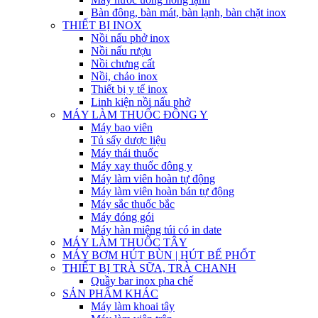
Bàn đông, bàn mát, bàn lạnh, bàn chặt inox
THIẾT BỊ INOX
Nồi nấu phở inox
Nồi nấu rượu
Nồi chưng cất
Nồi, chảo inox
Thiết bị y tế inox
Linh kiện nồi nấu phở
MÁY LÀM THUỐC ĐÔNG Y
Máy bao viên
Tủ sấy dược liệu
Máy thái thuốc
Máy xay thuốc đông y
Máy làm viên hoàn tự động
Máy làm viên hoàn bán tự động
Máy sắc thuốc bắc
Máy đóng gói
Máy hàn miệng túi có in date
MÁY LÀM THUỐC TÂY
MÁY BƠM HÚT BÙN | HÚT BỂ PHỐT
THIẾT BỊ TRÀ SỮA, TRÀ CHANH
Quầy bar inox pha chế
SẢN PHẨM KHÁC
Máy làm khoai tây