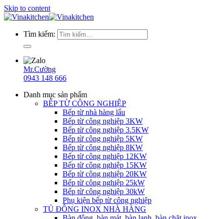
Skip to content
Tìm kiếm:
Mr.Cường
0943 148 666
Danh mục sản phẩm
BẾP TỪ CÔNG NGHIỆP
Bếp từ nhà hàng lẩu
Bếp từ công nghiệp 3KW
Bếp từ công nghiệp 3.5KW
Bếp từ công nghiệp 5KW
Bếp từ công nghiệp 8KW
Bếp từ công nghiệp 12KW
Bếp từ công nghiệp 15KW
Bếp từ công nghiệp 20KW
Bếp từ công nghiệp 25kW
Bếp từ công nghiệp 30kW
Phụ kiện bếp từ công nghiệp
TỦ ĐÔNG INOX NHÀ HÀNG
Bàn đông, bàn mát, bàn lạnh, bàn chặt inox