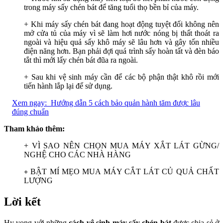
trong máy sấy chén bát để tăng tuổi thọ bền bỉ của máy.
+ Khi máy sấy chén bát đang hoạt động tuyệt đối không nên
mở cửa tủ của máy vì sẽ làm hơi nước nóng bị thất thoát ra
ngoài và hiệu quả sấy khô máy sẽ lâu hơn và gây tốn nhiều
điện năng hơn. Bạn phải đợi quá trình sấy hoàn tất và đèn báo
tắt thì mới lấy chén bát đũa ra ngoài.
+ Sau khi vệ sinh máy cần để các bộ phận thật khô rồi mới
tiến hành lắp lại để sử dụng.
Xem ngay:
Hướng dẫn 5 cách bảo quản hành tăm được lâu
đúng chuẩn
Tham khảo thêm:
+
VÌ SAO NÊN CHỌN MUA MÁY XẮT LÁT GỪNG/
NGHỆ CHO CÁC NHÀ HÀNG
BẬT MÍ MẸO MUA MÁY CẮT LÁT CỦ QUẢ CHẤT
+
LƯỢNG
Lời kết
Hy vọng với những
cách vệ sinh máy sấy chén bát
được chia sẻ ở