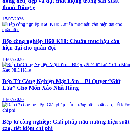
đồng đều, đẹp và đạt chất lượng trong sản xuất
thuốc Đông y
15/07/2026
Bếp công nghiệp B60-K18: Chuẩn mực hậu cần
hiện đại cho quân đội
14/07/2026
Bếp Từ Công Nghiệp Mặt Lõm – Bí Quyết “Giữ
Lửa” Cho Món Xào Nhà Hàng
13/07/2026
Bếp từ công nghiệp: Giải pháp nấu nướng hiệu suất
cao, tiết kiệm chi phí