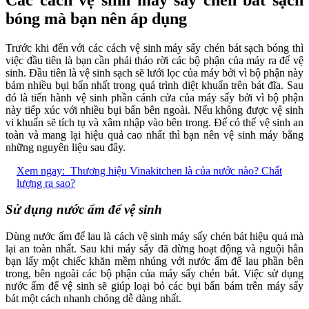
bóng mà bạn nên áp dụng
Trước khi đến với các cách vệ sinh máy sấy chén bát sạch bóng thì
việc đầu tiên là bạn cần phải tháo rời các bộ phận của máy ra để vệ
sinh. Đầu tiên là vệ sinh sạch sẽ lưới lọc của máy bởi vì bộ phận này
bám nhiều bụi bẩn nhất trong quá trình diệt khuẩn trên bát đĩa. Sau
đó là tiến hành vệ sinh phần cánh cửa của máy sấy bởi vì bộ phận
này tiếp xúc với nhiều bụi bẩn bên ngoài. Nếu không được vệ sinh
vi khuẩn sẽ tích tụ và xâm nhập vào bên trong. Để có thể vệ sinh an
toàn và mang lại hiệu quả cao nhất thì bạn nên vệ sinh máy bằng
những nguyên liệu sau đây.
Xem ngay:
Thương hiệu Vinakitchen là của nước nào? Chất
lượng ra sao?
Sử dụng nước ấm để vệ sinh
Dùng nước ấm để lau là cách vệ sinh máy sấy chén bát hiệu quả mà
lại an toàn nhất. Sau khi máy sấy đã dừng hoạt động và nguội hẳn
bạn lấy một chiếc khăn mềm nhúng với nước ấm để lau phần bên
trong, bên ngoài các bộ phận của máy sấy chén bát. Việc sử dụng
nước ấm để vệ sinh sẽ giúp loại bỏ các bụi bẩn bám trên máy sấy
bát một cách nhanh chóng dễ dàng nhất.