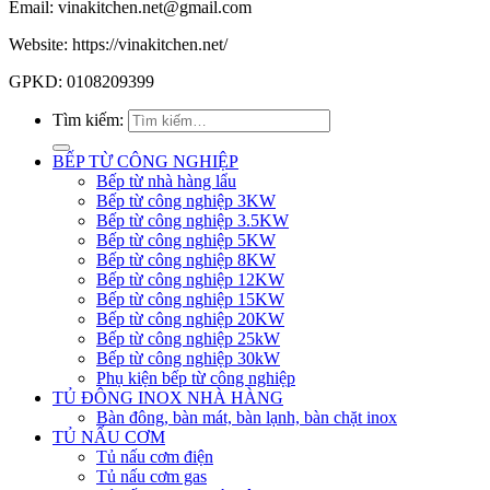
Email: vinakitchen.net@gmail.com
Website: https://vinakitchen.net/
GPKD: 0108209399
Tìm kiếm:
BẾP TỪ CÔNG NGHIỆP
Bếp từ nhà hàng lẩu
Bếp từ công nghiệp 3KW
Bếp từ công nghiệp 3.5KW
Bếp từ công nghiệp 5KW
Bếp từ công nghiệp 8KW
Bếp từ công nghiệp 12KW
Bếp từ công nghiệp 15KW
Bếp từ công nghiệp 20KW
Bếp từ công nghiệp 25kW
Bếp từ công nghiệp 30kW
Phụ kiện bếp từ công nghiệp
TỦ ĐÔNG INOX NHÀ HÀNG
Bàn đông, bàn mát, bàn lạnh, bàn chặt inox
TỦ NẤU CƠM
Tủ nấu cơm điện
Tủ nấu cơm gas