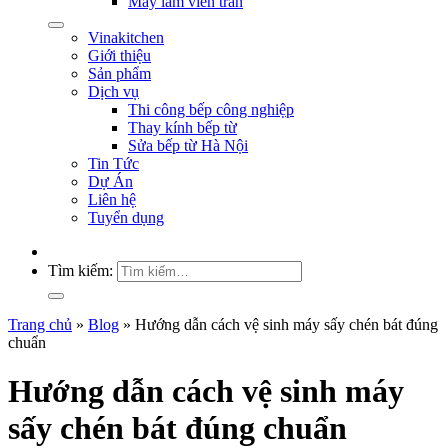
Máy làm viên trân
Vinakitchen
Giới thiệu
Sản phẩm
Dịch vụ
Thi công bếp công nghiệp
Thay kính bếp từ
Sửa bếp từ Hà Nội
Tin Tức
Dự Án
Liên hệ
Tuyển dụng
Tìm kiếm:
Trang chủ
»
Blog
»
Hướng dẫn cách vệ sinh máy sấy chén bát đúng
chuẩn
Hướng dẫn cách vệ sinh máy
sấy chén bát đúng chuẩn