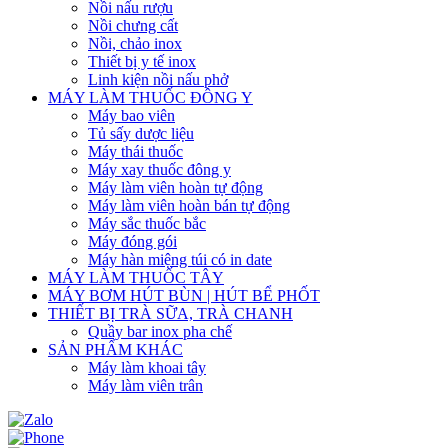
Nồi nấu rượu
Nồi chưng cất
Nồi, chảo inox
Thiết bị y tế inox
Linh kiện nồi nấu phở
MÁY LÀM THUỐC ĐÔNG Y
Máy bao viên
Tủ sấy dược liệu
Máy thái thuốc
Máy xay thuốc đông y
Máy làm viên hoàn tự động
Máy làm viên hoàn bán tự động
Máy sắc thuốc bắc
Máy đóng gói
Máy hàn miệng túi có in date
MÁY LÀM THUỐC TÂY
MÁY BƠM HÚT BÙN | HÚT BỂ PHỐT
THIẾT BỊ TRÀ SỮA, TRÀ CHANH
Quầy bar inox pha chế
SẢN PHẨM KHÁC
Máy làm khoai tây
Máy làm viên trân