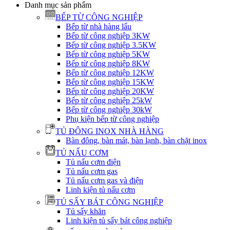
Danh mục sản phẩm
BẾP TỪ CÔNG NGHIỆP
Bếp từ nhà hàng lẩu
Bếp từ công nghiệp 3KW
Bếp từ công nghiệp 3.5KW
Bếp từ công nghiệp 5KW
Bếp từ công nghiệp 8KW
Bếp từ công nghiệp 12KW
Bếp từ công nghiệp 15KW
Bếp từ công nghiệp 20KW
Bếp từ công nghiệp 25kW
Bếp từ công nghiệp 30kW
Phụ kiện bếp từ công nghiệp
TỦ ĐÔNG INOX NHÀ HÀNG
Bàn đông, bàn mát, bàn lạnh, bàn chặt inox
TỦ NẤU CƠM
Tủ nấu cơm điện
Tủ nấu cơm gas
Tủ nấu cơm gas và điện
Linh kiện tủ nấu cơm
TỦ SẤY BÁT CÔNG NGHIỆP
Tủ sấy khăn
Linh kiện tủ sấy bát công nghiệp