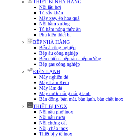
THIẾT BỊ NHÀ HÀNG
Nồi lẩu hơi
Tủ sấy khăn
Máy xay, ép hoa quả
Nồi hầm xương
Tủ hâm nóng thức ăn
Phụ kiện thiết bị
BẾP NHÀ HÀNG
Bếp á công nghiệp
Bếp âu công nghiệp
Bếp chiên , bếp rán , bếp nướng
Bếp gas công nghiệp
ĐIỆN LẠNH
Máy nghiền đá
Máy Làm Kem
Máy làm đá
Máy nước uống nóng lạnh
Bàn đông, bàn mát, bàn lạnh, bàn chặt inox
THIẾT BỊ INOX
Nồi nấu phở inox
Nồi nấu rượu
Nồi chưng cất
Nồi, chảo inox
Thiết bị y tế inox