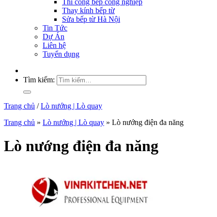
Thi công bếp công nghiệp
Thay kính bếp từ
Sửa bếp từ Hà Nội
Tin Tức
Dự Án
Liên hệ
Tuyển dụng
Tìm kiếm:
Trang chủ
/
Lò nướng | Lò quay
Trang chủ
»
Lò nướng | Lò quay
»
Lò nướng điện đa năng
Lò nướng điện đa năng