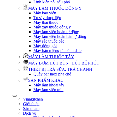
Linh kiện nồi nấu phở
MÁY LÀM THUỐC ĐÔNG Y
Máy bao viên
Tủ sấy dược liệu
Máy thái thuốc
Máy xay thuốc đông y
Máy làm viên hoàn tự động
Máy làm viên hoàn bán tự động
Máy sắc thuốc bắc
Máy đóng gói
Máy hàn miệng túi có in date
MÁY LÀM THUỐC TÂY
MÁY BƠM HÚT BÙN | HÚT BỂ PHỐT
THIẾT BỊ TRÀ SỮA, TRÀ CHANH
Quầy bar inox pha chế
SẢN PHẨM KHÁC
Máy làm khoai tây
Máy làm viên trân
Vinakitchen
Giới thiệu
Sản phẩm
Dịch vụ