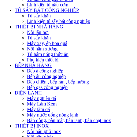
Linh kiện tủ nấu cơm
TỦ SẤY BÁT CÔNG NGHIỆP
Tủ sấy khăn
Linh kiện tủ sấy bát công nghiệp
THIẾT BỊ NHÀ HÀNG
Nồi lẩu hơi
Tủ sấy khăn
Máy xay, ép hoa quả
Nồi hầm xương
Tủ hâm nóng thức ăn
Phụ kiện thiết bị
BẾP NHÀ HÀNG
Bếp á công nghiệp
Bếp âu công nghiệp
Bếp chiên , bếp rán , bếp nướng
Bếp gas công nghiệp
ĐIỆN LẠNH
Máy nghiền đá
Máy Làm Kem
Máy làm đá
Máy nước uống nóng lạnh
Bàn đông, bàn mát, bàn lạnh, bàn chặt inox
THIẾT BỊ INOX
Nồi nấu phở inox
Nồi nấu rượu