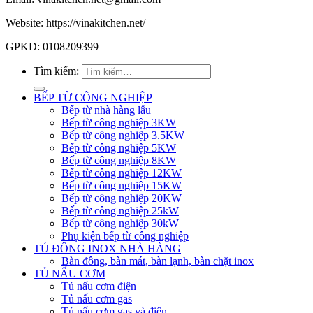
Website: https://vinakitchen.net/
GPKD: 0108209399
Tìm kiếm:
BẾP TỪ CÔNG NGHIỆP
Bếp từ nhà hàng lẩu
Bếp từ công nghiệp 3KW
Bếp từ công nghiệp 3.5KW
Bếp từ công nghiệp 5KW
Bếp từ công nghiệp 8KW
Bếp từ công nghiệp 12KW
Bếp từ công nghiệp 15KW
Bếp từ công nghiệp 20KW
Bếp từ công nghiệp 25kW
Bếp từ công nghiệp 30kW
Phụ kiện bếp từ công nghiệp
TỦ ĐÔNG INOX NHÀ HÀNG
Bàn đông, bàn mát, bàn lạnh, bàn chặt inox
TỦ NẤU CƠM
Tủ nấu cơm điện
Tủ nấu cơm gas
Tủ nấu cơm gas và điện