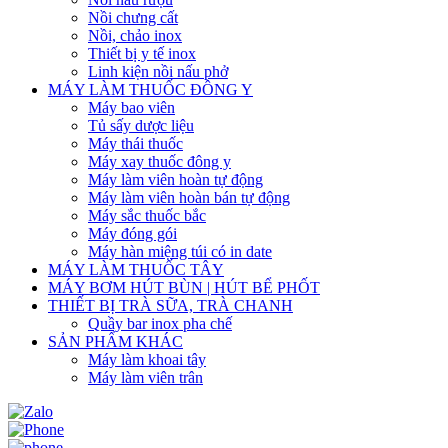
Nồi chưng cất
Nồi, chảo inox
Thiết bị y tế inox
Linh kiện nồi nấu phở
MÁY LÀM THUỐC ĐÔNG Y
Máy bao viên
Tủ sấy dược liệu
Máy thái thuốc
Máy xay thuốc đông y
Máy làm viên hoàn tự động
Máy làm viên hoàn bán tự động
Máy sắc thuốc bắc
Máy đóng gói
Máy hàn miệng túi có in date
MÁY LÀM THUỐC TÂY
MÁY BƠM HÚT BÙN | HÚT BỂ PHỐT
THIẾT BỊ TRÀ SỮA, TRÀ CHANH
Quầy bar inox pha chế
SẢN PHẨM KHÁC
Máy làm khoai tây
Máy làm viên trân