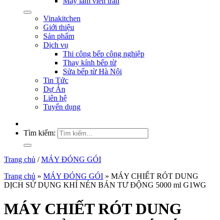
Máy làm viên trân
Vinakitchen
Giới thiệu
Sản phẩm
Dịch vụ
Thi công bếp công nghiệp
Thay kính bếp từ
Sửa bếp từ Hà Nội
Tin Tức
Dự Án
Liên hệ
Tuyển dụng
Tìm kiếm:
Trang chủ
/
MÁY ĐÓNG GÓI
Trang chủ
»
MÁY ĐÓNG GÓI
»
MÁY CHIẾT RÓT DUNG
DỊCH SỬ DỤNG KHÍ NÉN BÁN TƯ ĐỘNG 5000 ml G1WG
MÁY CHIẾT RÓT DUNG