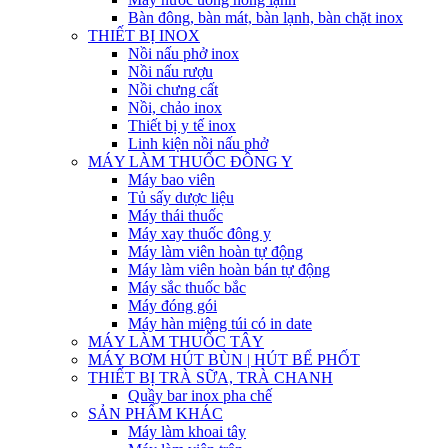
Bàn đông, bàn mát, bàn lạnh, bàn chặt inox
THIẾT BỊ INOX
Nồi nấu phở inox
Nồi nấu rượu
Nồi chưng cất
Nồi, chảo inox
Thiết bị y tế inox
Linh kiện nồi nấu phở
MÁY LÀM THUỐC ĐÔNG Y
Máy bao viên
Tủ sấy dược liệu
Máy thái thuốc
Máy xay thuốc đông y
Máy làm viên hoàn tự động
Máy làm viên hoàn bán tự động
Máy sắc thuốc bắc
Máy đóng gói
Máy hàn miệng túi có in date
MÁY LÀM THUỐC TÂY
MÁY BƠM HÚT BÙN | HÚT BỂ PHỐT
THIẾT BỊ TRÀ SỮA, TRÀ CHANH
Quầy bar inox pha chế
SẢN PHẨM KHÁC
Máy làm khoai tây