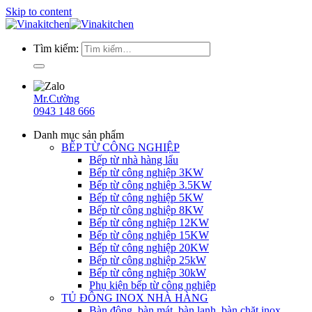
Skip to content
Tìm kiếm:
Mr.Cường
0943 148 666
Danh mục sản phẩm
BẾP TỪ CÔNG NGHIỆP
Bếp từ nhà hàng lẩu
Bếp từ công nghiệp 3KW
Bếp từ công nghiệp 3.5KW
Bếp từ công nghiệp 5KW
Bếp từ công nghiệp 8KW
Bếp từ công nghiệp 12KW
Bếp từ công nghiệp 15KW
Bếp từ công nghiệp 20KW
Bếp từ công nghiệp 25kW
Bếp từ công nghiệp 30kW
Phụ kiện bếp từ công nghiệp
TỦ ĐÔNG INOX NHÀ HÀNG
Bàn đông, bàn mát, bàn lạnh, bàn chặt inox