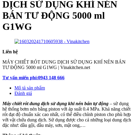
DỊCH SỬ DỤNG KHÍ NÉN
BÁN TƯ ĐỘNG 5000 ml
G1WG
Liên hệ
MÁY CHIẾT RÓT DUNG DỊCH SỬ DỤNG KHÍ NÉN BÁN
TƯ ĐỘNG 5000 ml G1WG | Vinakitchen.net
Tư vấn miến phí:0943 148 666
Mô tả sản phẩm
Đánh giá
Máy chiết rót dung dịch sử dụng khi nén bán tự động
– sử dụng
hệ thống bơm nén bằng piston với áp suất 0.4 MPa. Khả năng chiết
rót đạt độ chuẩn xác cao nhất, có thể điều chỉnh piston cho phù hợp
với vật chứa dung dịch. Sử dụng được cho cả những loại dung dịch
đặc như: dầu gội, dầu máy, sơn, mật ong,…