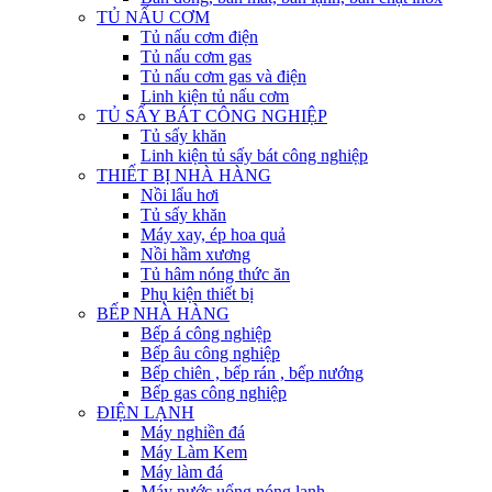
TỦ NẤU CƠM
Tủ nấu cơm điện
Tủ nấu cơm gas
Tủ nấu cơm gas và điện
Linh kiện tủ nấu cơm
TỦ SẤY BÁT CÔNG NGHIỆP
Tủ sấy khăn
Linh kiện tủ sấy bát công nghiệp
THIẾT BỊ NHÀ HÀNG
Nồi lẩu hơi
Tủ sấy khăn
Máy xay, ép hoa quả
Nồi hầm xương
Tủ hâm nóng thức ăn
Phụ kiện thiết bị
BẾP NHÀ HÀNG
Bếp á công nghiệp
Bếp âu công nghiệp
Bếp chiên , bếp rán , bếp nướng
Bếp gas công nghiệp
ĐIỆN LẠNH
Máy nghiền đá
Máy Làm Kem
Máy làm đá
Máy nước uống nóng lạnh