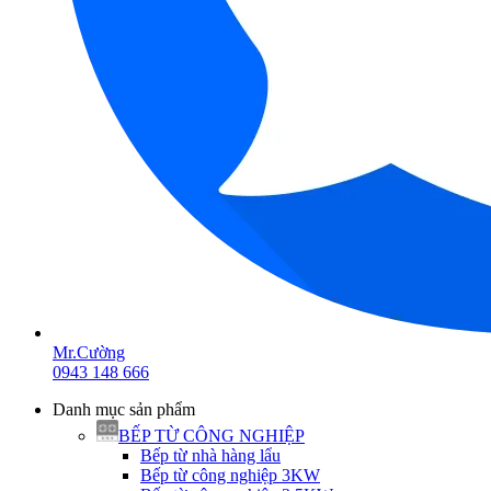
Mr.Cường
0943 148 666
Danh mục sản phẩm
BẾP TỪ CÔNG NGHIỆP
Bếp từ nhà hàng lẩu
Bếp từ công nghiệp 3KW