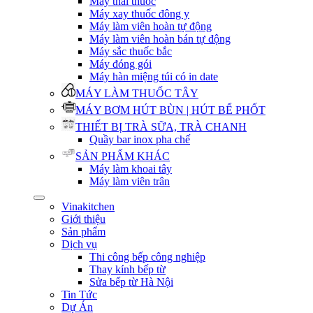
Máy thái thuốc
Máy xay thuốc đông y
Máy làm viên hoàn tự động
Máy làm viên hoàn bán tự động
Máy sắc thuốc bắc
Máy đóng gói
Máy hàn miệng túi có in date
MÁY LÀM THUỐC TÂY
MÁY BƠM HÚT BÙN | HÚT BỂ PHỐT
THIẾT BỊ TRÀ SỮA, TRÀ CHANH
Quầy bar inox pha chế
SẢN PHẨM KHÁC
Máy làm khoai tây
Máy làm viên trân
Vinakitchen
Giới thiệu
Sản phẩm
Dịch vụ
Thi công bếp công nghiệp
Thay kính bếp từ
Sửa bếp từ Hà Nội
Tin Tức
Dự Án