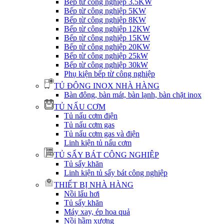
Bếp từ công nghiệp 3.5KW
Bếp từ công nghiệp 5KW
Bếp từ công nghiệp 8KW
Bếp từ công nghiệp 12KW
Bếp từ công nghiệp 15KW
Bếp từ công nghiệp 20KW
Bếp từ công nghiệp 25kW
Bếp từ công nghiệp 30kW
Phụ kiện bếp từ công nghiệp
TỦ ĐÔNG INOX NHÀ HÀNG
Bàn đông, bàn mát, bàn lạnh, bàn chặt inox
TỦ NẤU CƠM
Tủ nấu cơm điện
Tủ nấu cơm gas
Tủ nấu cơm gas và điện
Linh kiện tủ nấu cơm
TỦ SẤY BÁT CÔNG NGHIỆP
Tủ sấy khăn
Linh kiện tủ sấy bát công nghiệp
THIẾT BỊ NHÀ HÀNG
Nồi lẩu hơi
Tủ sấy khăn
Máy xay, ép hoa quả
Nồi hầm xương