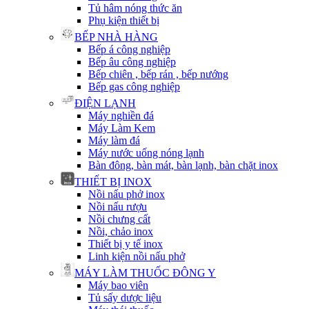
Tủ hâm nóng thức ăn
Phụ kiện thiết bị
BẾP NHÀ HÀNG
Bếp á công nghiệp
Bếp âu công nghiệp
Bếp chiên , bếp rán , bếp nướng
Bếp gas công nghiệp
ĐIỆN LẠNH
Máy nghiền đá
Máy Làm Kem
Máy làm đá
Máy nước uống nóng lạnh
Bàn đông, bàn mát, bàn lạnh, bàn chặt inox
THIẾT BỊ INOX
Nồi nấu phở inox
Nồi nấu rượu
Nồi chưng cất
Nồi, chảo inox
Thiết bị y tế inox
Linh kiện nồi nấu phở
MÁY LÀM THUỐC ĐÔNG Y
Máy bao viên
Tủ sấy dược liệu