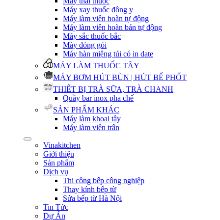
Máy thái thuốc
Máy xay thuốc đông y
Máy làm viên hoàn tự động
Máy làm viên hoàn bán tự động
Máy sắc thuốc bắc
Máy đóng gói
Máy hàn miệng túi có in date
MÁY LÀM THUỐC TÂY
MÁY BƠM HÚT BÙN | HÚT BỂ PHỐT
THIẾT BỊ TRÀ SỮA, TRÀ CHANH
Quầy bar inox pha chế
SẢN PHẨM KHÁC
Máy làm khoai tây
Máy làm viên trân
Vinakitchen
Giới thiệu
Sản phẩm
Dịch vụ
Thi công bếp công nghiệp
Thay kính bếp từ
Sửa bếp từ Hà Nội
Tin Tức
Dự Án