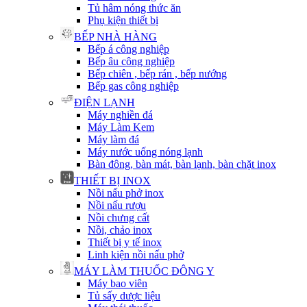
Tủ hâm nóng thức ăn
Phụ kiện thiết bị
BẾP NHÀ HÀNG
Bếp á công nghiệp
Bếp âu công nghiệp
Bếp chiên , bếp rán , bếp nướng
Bếp gas công nghiệp
ĐIỆN LẠNH
Máy nghiền đá
Máy Làm Kem
Máy làm đá
Máy nước uống nóng lạnh
Bàn đông, bàn mát, bàn lạnh, bàn chặt inox
THIẾT BỊ INOX
Nồi nấu phở inox
Nồi nấu rượu
Nồi chưng cất
Nồi, chảo inox
Thiết bị y tế inox
Linh kiện nồi nấu phở
MÁY LÀM THUỐC ĐÔNG Y
Máy bao viên
Tủ sấy dược liệu