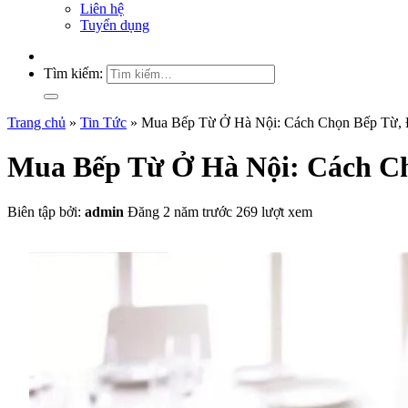
Liên hệ
Tuyển dụng
Tìm kiếm:
Trang chủ
»
Tin Tức
»
Mua Bếp Từ Ở Hà Nội: Cách Chọn Bếp Từ, 
Mua Bếp Từ Ở Hà Nội: Cách Ch
Biên tập bởi:
admin
Đăng 2 năm trước
269 lượt xem