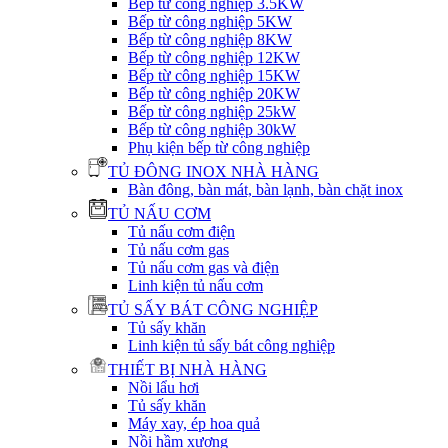
Bếp từ công nghiệp 3.5KW
Bếp từ công nghiệp 5KW
Bếp từ công nghiệp 8KW
Bếp từ công nghiệp 12KW
Bếp từ công nghiệp 15KW
Bếp từ công nghiệp 20KW
Bếp từ công nghiệp 25kW
Bếp từ công nghiệp 30kW
Phụ kiện bếp từ công nghiệp
TỦ ĐÔNG INOX NHÀ HÀNG
Bàn đông, bàn mát, bàn lạnh, bàn chặt inox
TỦ NẤU CƠM
Tủ nấu cơm điện
Tủ nấu cơm gas
Tủ nấu cơm gas và điện
Linh kiện tủ nấu cơm
TỦ SẤY BÁT CÔNG NGHIỆP
Tủ sấy khăn
Linh kiện tủ sấy bát công nghiệp
THIẾT BỊ NHÀ HÀNG
Nồi lẩu hơi
Tủ sấy khăn
Máy xay, ép hoa quả
Nồi hầm xương