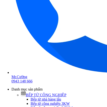
Mr.Cường
0943 148 666
Danh mục sản phẩm
BẾP TỪ CÔNG NGHIỆP
Bếp từ nhà hàng lẩu
Bếp từ công nghiệp 3KW