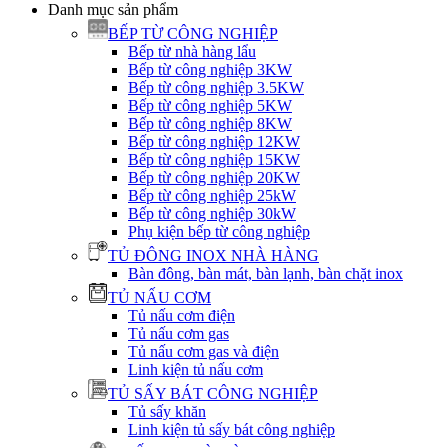
Danh mục sản phẩm
BẾP TỪ CÔNG NGHIỆP
Bếp từ nhà hàng lẩu
Bếp từ công nghiệp 3KW
Bếp từ công nghiệp 3.5KW
Bếp từ công nghiệp 5KW
Bếp từ công nghiệp 8KW
Bếp từ công nghiệp 12KW
Bếp từ công nghiệp 15KW
Bếp từ công nghiệp 20KW
Bếp từ công nghiệp 25kW
Bếp từ công nghiệp 30kW
Phụ kiện bếp từ công nghiệp
TỦ ĐÔNG INOX NHÀ HÀNG
Bàn đông, bàn mát, bàn lạnh, bàn chặt inox
TỦ NẤU CƠM
Tủ nấu cơm điện
Tủ nấu cơm gas
Tủ nấu cơm gas và điện
Linh kiện tủ nấu cơm
TỦ SẤY BÁT CÔNG NGHIỆP
Tủ sấy khăn
Linh kiện tủ sấy bát công nghiệp