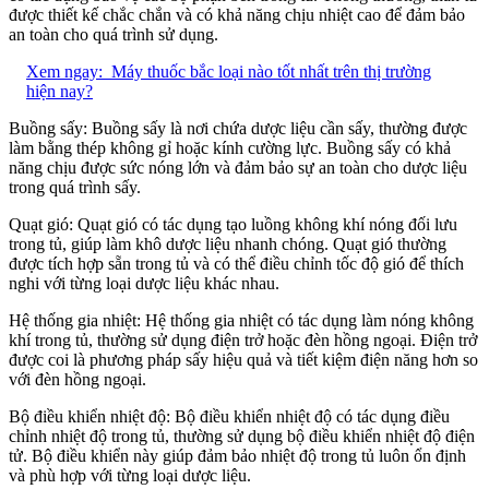
được thiết kế chắc chắn và có khả năng chịu nhiệt cao để đảm bảo
an toàn cho quá trình sử dụng.
Xem ngay:
Máy thuốc bắc loại nào tốt nhất trên thị trường
hiện nay?
Buồng sấy: Buồng sấy là nơi chứa dược liệu cần sấy, thường được
làm bằng thép không gỉ hoặc kính cường lực. Buồng sấy có khả
năng chịu được sức nóng lớn và đảm bảo sự an toàn cho dược liệu
trong quá trình sấy.
Quạt gió: Quạt gió có tác dụng tạo luồng không khí nóng đối lưu
trong tủ, giúp làm khô dược liệu nhanh chóng. Quạt gió thường
được tích hợp sẵn trong tủ và có thể điều chỉnh tốc độ gió để thích
nghi với từng loại dược liệu khác nhau.
Hệ thống gia nhiệt: Hệ thống gia nhiệt có tác dụng làm nóng không
khí trong tủ, thường sử dụng điện trở hoặc đèn hồng ngoại. Điện trở
được coi là phương pháp sấy hiệu quả và tiết kiệm điện năng hơn so
với đèn hồng ngoại.
Bộ điều khiển nhiệt độ: Bộ điều khiển nhiệt độ có tác dụng điều
chỉnh nhiệt độ trong tủ, thường sử dụng bộ điều khiển nhiệt độ điện
tử. Bộ điều khiển này giúp đảm bảo nhiệt độ trong tủ luôn ổn định
và phù hợp với từng loại dược liệu.