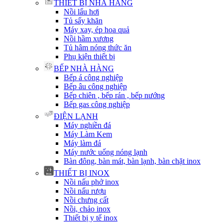
THIẾT BỊ NHÀ HÀNG
Nồi lẩu hơi
Tủ sấy khăn
Máy xay, ép hoa quả
Nồi hầm xương
Tủ hâm nóng thức ăn
Phụ kiện thiết bị
BẾP NHÀ HÀNG
Bếp á công nghiệp
Bếp âu công nghiệp
Bếp chiên , bếp rán , bếp nướng
Bếp gas công nghiệp
ĐIỆN LẠNH
Máy nghiền đá
Máy Làm Kem
Máy làm đá
Máy nước uống nóng lạnh
Bàn đông, bàn mát, bàn lạnh, bàn chặt inox
THIẾT BỊ INOX
Nồi nấu phở inox
Nồi nấu rượu
Nồi chưng cất
Nồi, chảo inox
Thiết bị y tế inox