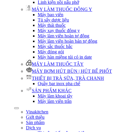
Linh kiện nồi nấu phở
MÁY LÀM THUỐC ĐÔNG Y
Máy bao viên
Tủ sấy dược liệu
Máy thái thuốc
Máy xay thuốc đông y
Máy làm viên hoàn tự động
Máy làm viên hoàn bán tự động
Máy sắc thuốc bắc
Máy đóng gói
Máy hàn miệng túi có in date
MÁY LÀM THUỐC TÂY
MÁY BƠM HÚT BÙN | HÚT BỂ PHỐT
THIẾT BỊ TRÀ SỮA, TRÀ CHANH
Quầy bar inox pha chế
SẢN PHẨM KHÁC
Máy làm khoai tây
Máy làm viên trân
Vinakitchen
Giới thiệu
Sản phẩm
Dịch vụ