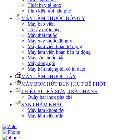
Thiết bị y tế inox
Linh kiện nồi nấu phở
MÁY LÀM THUỐC ĐÔNG Y
Máy bao viên
Tủ sấy dược liệu
Máy thái thuốc
Máy xay thuốc đông y
Máy làm viên hoàn tự động
Máy làm viên hoàn bán tự động
Máy sắc thuốc bắc
Máy đóng gói
Máy hàn miệng túi có in date
MÁY LÀM THUỐC TÂY
MÁY BƠM HÚT BÙN | HÚT BỂ PHỐT
THIẾT BỊ TRÀ SỮA, TRÀ CHANH
Quầy bar inox pha chế
SẢN PHẨM KHÁC
Máy làm khoai tây
Máy làm viên trân