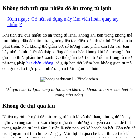
Không tích trữ quá nhiều đồ ăn trong tủ lạnh
Xem ngay:
Có nên sử dụng máy làm viên hoàn quay tay
không?
Khi tích trữ quá nhiều đồ ăn trong tủ lạnh, không khí bên trong không thể
lưu thông, dẫn đến tình trạng nóng lên tạo điều kiện thuận lợi để vi khuẩn
phát triển. Nếu không thể giảm bớt số lượng thực phẩm cần lưu trữ, bạn
hãy nhớ chỉnh nhiệt độ thấp xuống để đảm bảo không khí bên trong luôn
giữ cho thực phẩm tươi xanh. Có thể giảm bớt tích trữ đồ ăn trong tủ nhờ
phương pháp
hút chân không
, sẽ giúp bạn tiết kiệm hơn không gian tủ mà
còn giúp cho thực phẩm như rau, củ tươi ngon lâu hơn.
Để quá chật tủ lạnh cũng là tác nhân khiến vi khuẩn sinh sôi, đặc biệt là
trong mùa nóng
Không để thịt quá lâu
Nhiều người cứ nghĩ để thịt trong tủ lạnh là vô thời hạn, nhưng đó là suy
nghĩ vô cùng sai lầm. Các chuyên gia dinh dưỡng khuyến cáo, nên để thịt
trong ngăn đá tủ lạnh tầm 1 tuần là nên phải có kế hoạch ăn hết. Còn nếu để
trong ngăn mát thì chỉ nên 2 ngày. Với thịt đã qua chế biến thì có thể để