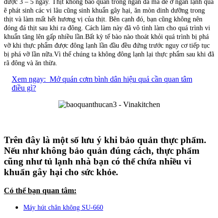
được 3 – 5 ngày. Thịt không bảo quản trong ngăn đá mà để ở ngăn lạnh quá
ẽ phát sinh các vi
lâu cũng sinh
khuẩn gây hại, ăn mòn dinh dưỡng trong
thịt và làm mất hết hương vị của thịt. Bên cạnh đó, bạn cũng không nên
đóng đá thịt sau khi ra đông. Cách làm này đã vô tình làm cho quá trình vi
khuẩn tăng lên gấp nhiều lần.
Bất kỳ tế bào nào thoát khỏi quá trình bị phá
vỡ khi thực phẩm được đông lạnh lần đầu đều đứng trước nguy cơ tiếp tục
bị phá vỡ lần nữa.Vì thế chúng ta không đông lạnh lại thực phẩm sau khi đã
rã đông và ăn thừa.
Xem ngay:
Mở quán cơm bình dân hiệu quả cần quan tâm
điều gì?
Trên đây là một số lưu ý khi bảo quản thực phẩm.
Nếu như không bảo quản đúng cách, thực phẩm
cũng như tủ lạnh nhà bạn có thể chứa nhiều vi
khuẩn gây hại cho sức khỏe.
Có thể bạn quan tâm:
Máy hút chân không SU-660