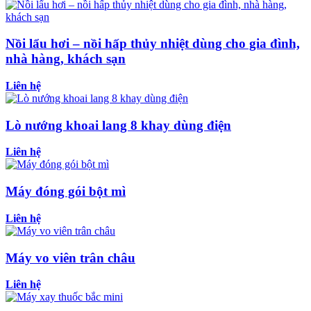
Nồi lẩu hơi – nồi hấp thủy nhiệt dùng cho gia đình,
nhà hàng, khách sạn
Liên hệ
Lò nướng khoai lang 8 khay dùng điện
Liên hệ
Máy đóng gói bột mì
Liên hệ
Máy vo viên trân châu
Liên hệ