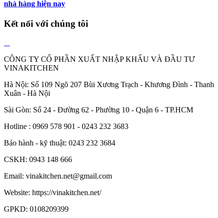
nhà hàng hiện nay
Kết nối với chúng tôi
CÔNG TY CỔ PHẦN XUẤT NHẬP KHẨU VÀ ĐẦU TƯ
VINAKITCHEN
Hà Nội: Số 109 Ngõ 207 Bùi Xương Trạch - Khương Đình - Thanh
Xuân - Hà Nội
Sài Gòn: Số 24 - Đường 62 - Phường 10 - Quận 6 - TP.HCM
Hotline : 0969 578 901 - 0243 232 3683
Bảo hành - kỹ thuật: 0243 232 3684
CSKH: 0943 148 666
Email: vinakitchen.net@gmail.com
Website: https://vinakitchen.net/
GPKD: 0108209399