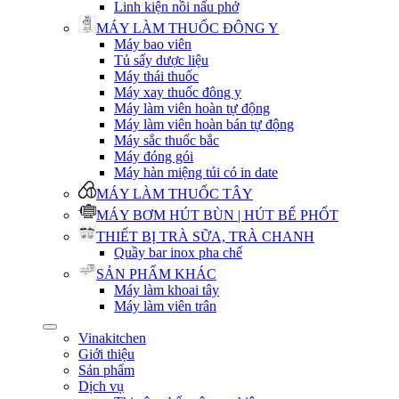
Linh kiện nồi nấu phở
MÁY LÀM THUỐC ĐÔNG Y
Máy bao viên
Tủ sấy dược liệu
Máy thái thuốc
Máy xay thuốc đông y
Máy làm viên hoàn tự động
Máy làm viên hoàn bán tự động
Máy sắc thuốc bắc
Máy đóng gói
Máy hàn miệng túi có in date
MÁY LÀM THUỐC TÂY
MÁY BƠM HÚT BÙN | HÚT BỂ PHỐT
THIẾT BỊ TRÀ SỮA, TRÀ CHANH
Quầy bar inox pha chế
SẢN PHẨM KHÁC
Máy làm khoai tây
Máy làm viên trân
Vinakitchen
Giới thiệu
Sản phẩm
Dịch vụ