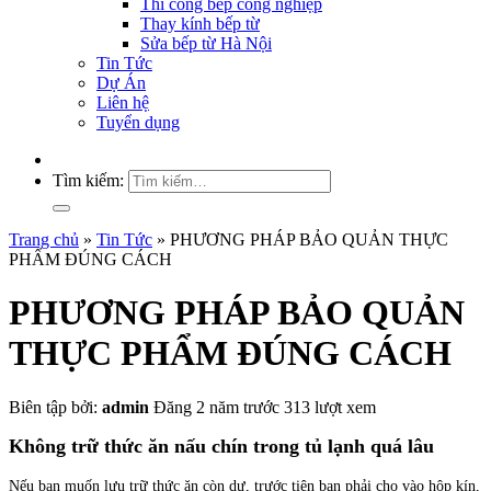
Thi công bếp công nghiệp
Thay kính bếp từ
Sửa bếp từ Hà Nội
Tin Tức
Dự Án
Liên hệ
Tuyển dụng
Tìm kiếm:
Trang chủ
»
Tin Tức
»
PHƯƠNG PHÁP BẢO QUẢN THỰC
PHẨM ĐÚNG CÁCH
PHƯƠNG PHÁP BẢO QUẢN
THỰC PHẨM ĐÚNG CÁCH
Biên tập bởi:
admin
Đăng 2 năm trước
313 lượt xem
Không trữ thức ăn nấu chín trong tủ lạnh quá lâu
Nếu bạn muốn lưu trữ thức ăn còn dư, trước tiên bạn phải cho vào hộp kín,