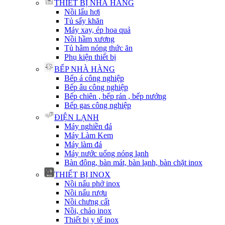
THIẾT BỊ NHÀ HÀNG
Nồi lẩu hơi
Tủ sấy khăn
Máy xay, ép hoa quả
Nồi hầm xương
Tủ hâm nóng thức ăn
Phụ kiện thiết bị
BẾP NHÀ HÀNG
Bếp á công nghiệp
Bếp âu công nghiệp
Bếp chiên , bếp rán , bếp nướng
Bếp gas công nghiệp
ĐIỆN LẠNH
Máy nghiền đá
Máy Làm Kem
Máy làm đá
Máy nước uống nóng lạnh
Bàn đông, bàn mát, bàn lạnh, bàn chặt inox
THIẾT BỊ INOX
Nồi nấu phở inox
Nồi nấu rượu
Nồi chưng cất
Nồi, chảo inox
Thiết bị y tế inox