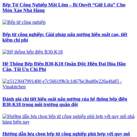
Bếp Từ Công Nghiệp Mặt Lõm – Bí Quyết “Giữ Lửa” Cho
Món Xào Nhà Hàng
Bếp từ công nghiệp: Giải pháp nấu nướng hiệu suất cao, tiết
kiệm chi phí
Hệ Thống Bếp Điện B30-K18 Quân Đội: Hiện Đại Hóa Hậu
Cần, Tối Ưu Chi Phí
Đánh giá chi tiết hiệu suất nấu nướng của hệ thống bếp điện
B30-K18 trong môi trường quân đội
Hướng dẫn lựa chọn bếp từ công nghiệp phù hợp với quy mô