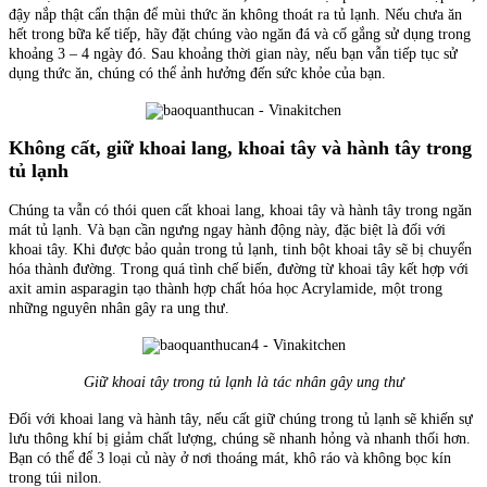
đậy nắp thật cẩn thận để mùi thức ăn không thoát ra tủ lạnh. Nếu chưa ăn
hết trong bữa kế tiếp, hãy đặt chúng vào ngăn đá và cố gắng sử dụng trong
khoảng 3 – 4 ngày đó. Sau khoảng thời gian này, nếu bạn vẫn tiếp tục sử
dụng thức ăn, chúng có thể ảnh hưởng đến sức khỏe của bạn.
Không cất, giữ khoai lang, khoai tây và hành tây trong
tủ lạnh
Chúng ta vẫn có thói quen cất khoai lang, khoai tây và hành tây trong ngăn
mát tủ lạnh. Và bạn cần ngưng ngay hành động này, đặc biệt là đối với
khoai tây. Khi được bảo quản trong tủ lạnh, tinh bột khoai tây sẽ bị chuyển
hóa thành đường. Trong quá tình chế biến, đường từ khoai tây kết hợp với
axit amin asparagin tạo thành hợp chất hóa học Acrylamide, một trong
những nguyên nhân gây ra ung thư.
Giữ khoai tây trong tủ lạnh là tác nhân gây ung thư
Đối với khoai lang và hành tây, nếu cất giữ chúng trong tủ lạnh sẽ khiến sự
lưu thông khí bị giảm chất lượng, chúng sẽ nhanh hỏng và nhanh thối hơn.
Bạn có thể để 3 loại củ này ở nơi thoáng mát, khô ráo và không bọc kín
trong túi nilon.