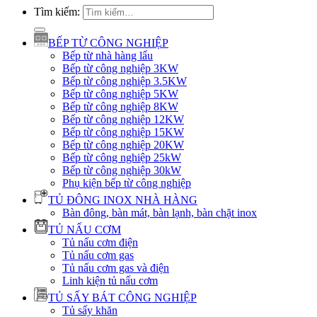
Tìm kiếm:
BẾP TỪ CÔNG NGHIỆP
Bếp từ nhà hàng lẩu
Bếp từ công nghiệp 3KW
Bếp từ công nghiệp 3.5KW
Bếp từ công nghiệp 5KW
Bếp từ công nghiệp 8KW
Bếp từ công nghiệp 12KW
Bếp từ công nghiệp 15KW
Bếp từ công nghiệp 20KW
Bếp từ công nghiệp 25kW
Bếp từ công nghiệp 30kW
Phụ kiện bếp từ công nghiệp
TỦ ĐÔNG INOX NHÀ HÀNG
Bàn đông, bàn mát, bàn lạnh, bàn chặt inox
TỦ NẤU CƠM
Tủ nấu cơm điện
Tủ nấu cơm gas
Tủ nấu cơm gas và điện
Linh kiện tủ nấu cơm
TỦ SẤY BÁT CÔNG NGHIỆP
Tủ sấy khăn