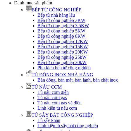
Danh mục sản phẩm
BẾP TỪ CÔNG NGHIỆP
Bếp từ nhà hàng lẩu
Bếp từ công nghiệp 3KW
Bếp từ công nghiệp 3.5KW
Bếp từ công nghiệp 5KW
Bếp từ công nghiệp 8KW
Bếp từ công nghiệp 12KW
Bếp từ công nghiệp 15KW
Bếp từ công nghiệp 20KW
Bếp từ công nghiệp 25kW
Bếp từ công nghiệp 30kW
Phụ kiện bếp từ công nghiệp
TỦ ĐÔNG INOX NHÀ HÀNG
Bàn đông, bàn mát, bàn lạnh, bàn chặt inox
TỦ NẤU CƠM
Tủ nấu cơm điện
Tủ nấu cơm gas
Tủ nấu cơm gas và điện
Linh kiện tủ nấu cơm
TỦ SẤY BÁT CÔNG NGHIỆP
Tủ sấy khăn
Linh kiện tủ sấy bát công nghiệp