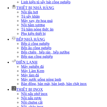
Linh kiện tủ sấy bát công nghiệp
THIẾT BỊ NHÀ HÀNG
Nồi lẩu hơi
Tủ sấy khăn
Máy xay, ép hoa quả
Nồi hầm xương
Tủ hâm nóng thức ăn
Phụ kiện thiết bị
BẾP NHÀ HÀNG
Bếp á công nghiệp
Bếp âu công nghiệp
Bếp chiên , bếp rán , bếp nướng
Bếp gas công nghiệp
ĐIỆN LẠNH
Máy nghiền đá
Máy Làm Kem
Máy làm đá
Máy nước uống nóng lạnh
Bàn đông, bàn mát, bàn lạnh, bàn chặt inox
THIẾT BỊ INOX
Nồi nấu phở inox
Nồi nấu rượu
Nồi chưng cất
Nồi, chảo inox