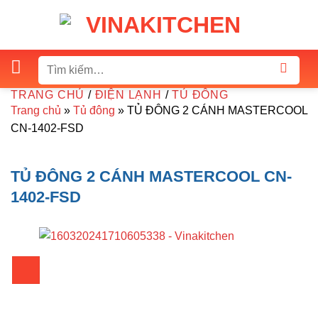
Skip
to
content
Tìm
kiếm:
TRANG CHỦ
/
ĐIỆN LẠNH
/
TỦ ĐÔNG
Trang chủ
»
Tủ đông
»
TỦ ĐÔNG 2 CÁNH MASTERCOOL
CN-1402-FSD
TỦ ĐÔNG 2 CÁNH MASTERCOOL CN-
1402-FSD