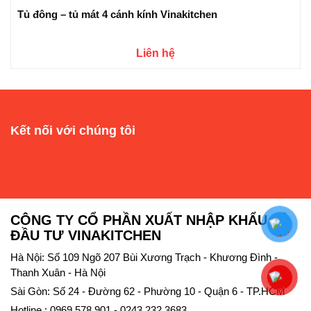
Tủ đông – tủ mát 4 cánh kính Vinakitchen
Liên hệ
Kết nối với chúng tôi
CÔNG TY CỔ PHẦN XUẤT NHẬP KHẨU VÀ
ĐẦU TƯ VINAKITCHEN
Hà Nội: Số 109 Ngõ 207 Bùi Xương Trạch - Khương Đình -
Thanh Xuân - Hà Nội
Sài Gòn: Số 24 - Đường 62 - Phường 10 - Quận 6 - TP.HCM
Hotline : 0969 578 901 - 0243 232 3683