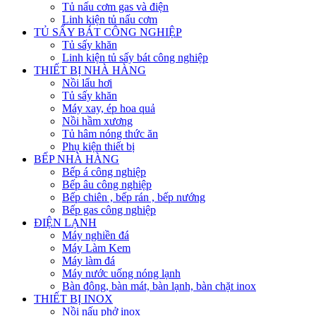
Tủ nấu cơm gas và điện
Linh kiện tủ nấu cơm
TỦ SẤY BÁT CÔNG NGHIỆP
Tủ sấy khăn
Linh kiện tủ sấy bát công nghiệp
THIẾT BỊ NHÀ HÀNG
Nồi lẩu hơi
Tủ sấy khăn
Máy xay, ép hoa quả
Nồi hầm xương
Tủ hâm nóng thức ăn
Phụ kiện thiết bị
BẾP NHÀ HÀNG
Bếp á công nghiệp
Bếp âu công nghiệp
Bếp chiên , bếp rán , bếp nướng
Bếp gas công nghiệp
ĐIỆN LẠNH
Máy nghiền đá
Máy Làm Kem
Máy làm đá
Máy nước uống nóng lạnh
Bàn đông, bàn mát, bàn lạnh, bàn chặt inox
THIẾT BỊ INOX
Nồi nấu phở inox