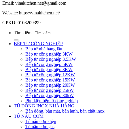
Email: vinakitchen.net@gmail.com
Website: https://vinakitchen.net/
GPKD: 0108209399
Tìm kiếm:
BẾP TỪ CÔNG NGHIỆP
Bếp từ nhà hàng lẩu
Bếp từ công nghiệp 3KW
Bếp từ công nghiệp 3.5KW
Bếp từ công nghiệp 5KW
Bếp từ công nghiệp 8KW
Bếp từ công nghiệp 12KW
Bếp từ công nghiệp 15KW
Bếp từ công nghiệp 20KW
Bếp từ công nghiệp 25kW
Bếp từ công nghiệp 30kW
Phụ kiện bếp từ công nghiệp
TỦ ĐÔNG INOX NHÀ HÀNG
Bàn đông, bàn mát, bàn lạnh, bàn chặt inox
TỦ NẤU CƠM
Tủ nấu cơm điện
Tủ nấu cơm gas