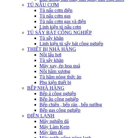
TỦ NẤU CƠM
Tủ nấu cơm điện
Tủ nấu cơm gas
Tủ nấu cơm gas và điện
Linh kiện tủ nấu cơm
TỦ SẤY BÁT CÔNG NGHIỆP
Tủ sấy khăn
Linh kiện tủ sấy bát công nghiệp
THIẾT BỊ NHÀ HÀNG
Nồi lẩu hơi
Tủ sấy khăn
Máy xay, ép hoa quả
Nồi hầm xương
Tủ hâm nóng thức ăn
Phụ kiện thiết bị
BẾP NHÀ HÀNG
Bếp á công nghiệp
Bếp âu công nghiệp
Bếp chiên , bếp rán , bếp nướng
Bếp gas công nghiệp
ĐIỆN LẠNH
Máy nghiền đá
Máy Làm Kem
Máy làm đá
Máy nước uống nóng lạnh