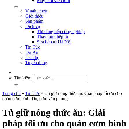
Máy làm viên trân
Vinakitchen
Giới thiệu
Sản phẩm
Dịch vụ
Thi công bếp công nghiệp
Thay kính bếp từ
Sửa bếp từ Hà Nội
Tin Tức
Dự Án
Liên hệ
Tuyển dụng
Tìm kiếm:
Trang chủ
»
Tin Tức
»
Tủ giữ nóng thức ăn: Giải pháp tối ưu cho
quán cơm bình dân, cơm văn phòng
Tủ giữ nóng thức ăn: Giải
pháp tối ưu cho quán cơm bình