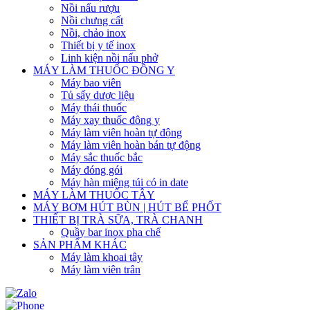
Nồi nấu rượu
Nồi chưng cất
Nồi, chảo inox
Thiết bị y tế inox
Linh kiện nồi nấu phở
MÁY LÀM THUỐC ĐÔNG Y
Máy bao viên
Tủ sấy dược liệu
Máy thái thuốc
Máy xay thuốc đông y
Máy làm viên hoàn tự động
Máy làm viên hoàn bán tự động
Máy sắc thuốc bắc
Máy đóng gói
Máy hàn miệng túi có in date
MÁY LÀM THUỐC TÂY
MÁY BƠM HÚT BÙN | HÚT BỂ PHỐT
THIẾT BỊ TRÀ SỮA, TRÀ CHANH
Quầy bar inox pha chế
SẢN PHẨM KHÁC
Máy làm khoai tây
Máy làm viên trân