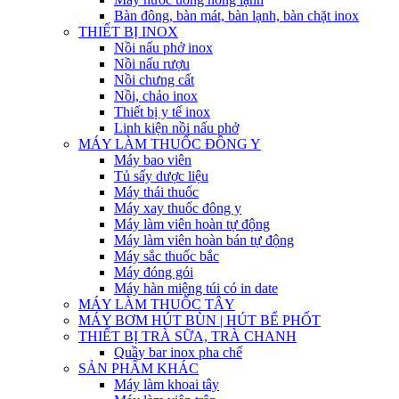
Bàn đông, bàn mát, bàn lạnh, bàn chặt inox
THIẾT BỊ INOX
Nồi nấu phở inox
Nồi nấu rượu
Nồi chưng cất
Nồi, chảo inox
Thiết bị y tế inox
Linh kiện nồi nấu phở
MÁY LÀM THUỐC ĐÔNG Y
Máy bao viên
Tủ sấy dược liệu
Máy thái thuốc
Máy xay thuốc đông y
Máy làm viên hoàn tự động
Máy làm viên hoàn bán tự động
Máy sắc thuốc bắc
Máy đóng gói
Máy hàn miệng túi có in date
MÁY LÀM THUỐC TÂY
MÁY BƠM HÚT BÙN | HÚT BỂ PHỐT
THIẾT BỊ TRÀ SỮA, TRÀ CHANH
Quầy bar inox pha chế
SẢN PHẨM KHÁC
Máy làm khoai tây