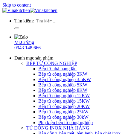
Skip to content
Tìm kiếm:
Mr.Cường
0943 148 666
Danh mục sản phẩm
BẾP TỪ CÔNG NGHIỆP
Bếp từ nhà hàng lẩu
Bếp từ công nghiệp 3KW
Bếp từ công nghiệp 3.5KW
Bếp từ công nghiệp 5KW
Bếp từ công nghiệp 8KW
Bếp từ công nghiệp 12KW
Bếp từ công nghiệp 15KW
Bếp từ công nghiệp 20KW
Bếp từ công nghiệp 25kW
Bếp từ công nghiệp 30kW
Phụ kiện bếp từ công nghiệp
TỦ ĐÔNG INOX NHÀ HÀNG
Bàn đông, bàn mát, bàn lạnh, bàn chặt inox