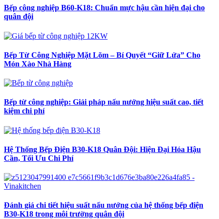
Bếp công nghiệp B60-K18: Chuẩn mực hậu cần hiện đại cho
quân đội
Bếp Từ Công Nghiệp Mặt Lõm – Bí Quyết “Giữ Lửa” Cho
Món Xào Nhà Hàng
Bếp từ công nghiệp: Giải pháp nấu nướng hiệu suất cao, tiết
kiệm chi phí
Hệ Thống Bếp Điện B30-K18 Quân Đội: Hiện Đại Hóa Hậu
Cần, Tối Ưu Chi Phí
Đánh giá chi tiết hiệu suất nấu nướng của hệ thống bếp điện
B30-K18 trong môi trường quân đội