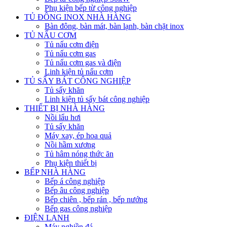
Phụ kiện bếp từ công nghiệp
TỦ ĐÔNG INOX NHÀ HÀNG
Bàn đông, bàn mát, bàn lạnh, bàn chặt inox
TỦ NẤU CƠM
Tủ nấu cơm điện
Tủ nấu cơm gas
Tủ nấu cơm gas và điện
Linh kiện tủ nấu cơm
TỦ SẤY BÁT CÔNG NGHIỆP
Tủ sấy khăn
Linh kiện tủ sấy bát công nghiệp
THIẾT BỊ NHÀ HÀNG
Nồi lẩu hơi
Tủ sấy khăn
Máy xay, ép hoa quả
Nồi hầm xương
Tủ hâm nóng thức ăn
Phụ kiện thiết bị
BẾP NHÀ HÀNG
Bếp á công nghiệp
Bếp âu công nghiệp
Bếp chiên , bếp rán , bếp nướng
Bếp gas công nghiệp
ĐIỆN LẠNH
Máy nghiền đá