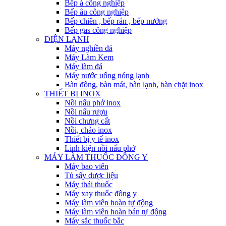
Bếp á công nghiệp
Bếp âu công nghiệp
Bếp chiên , bếp rán , bếp nướng
Bếp gas công nghiệp
ĐIỆN LẠNH
Máy nghiền đá
Máy Làm Kem
Máy làm đá
Máy nước uống nóng lạnh
Bàn đông, bàn mát, bàn lạnh, bàn chặt inox
THIẾT BỊ INOX
Nồi nấu phở inox
Nồi nấu rượu
Nồi chưng cất
Nồi, chảo inox
Thiết bị y tế inox
Linh kiện nồi nấu phở
MÁY LÀM THUỐC ĐÔNG Y
Máy bao viên
Tủ sấy dược liệu
Máy thái thuốc
Máy xay thuốc đông y
Máy làm viên hoàn tự động
Máy làm viên hoàn bán tự động
Máy sắc thuốc bắc