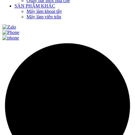
Quầy bar inox pha chế
SẢN PHẨM KHÁC
Máy làm khoai tây
Máy làm viên trân