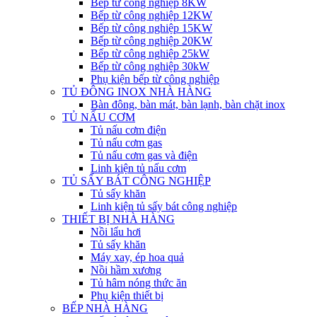
Bếp từ công nghiệp 8KW
Bếp từ công nghiệp 12KW
Bếp từ công nghiệp 15KW
Bếp từ công nghiệp 20KW
Bếp từ công nghiệp 25kW
Bếp từ công nghiệp 30kW
Phụ kiện bếp từ công nghiệp
TỦ ĐÔNG INOX NHÀ HÀNG
Bàn đông, bàn mát, bàn lạnh, bàn chặt inox
TỦ NẤU CƠM
Tủ nấu cơm điện
Tủ nấu cơm gas
Tủ nấu cơm gas và điện
Linh kiện tủ nấu cơm
TỦ SẤY BÁT CÔNG NGHIỆP
Tủ sấy khăn
Linh kiện tủ sấy bát công nghiệp
THIẾT BỊ NHÀ HÀNG
Nồi lẩu hơi
Tủ sấy khăn
Máy xay, ép hoa quả
Nồi hầm xương
Tủ hâm nóng thức ăn
Phụ kiện thiết bị
BẾP NHÀ HÀNG