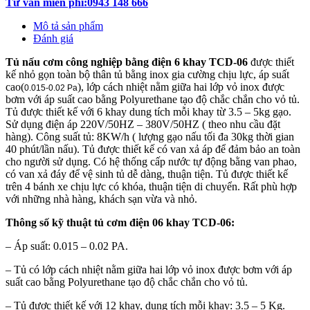
Tư vấn miến phí:0943 148 666
Mô tả sản phẩm
Đánh giá
Tủ nấu cơm công nghiệp bằng điện 6 khay TCD-06
được thiết
kế nhỏ gọn toàn bộ thân tủ bằng inox gia cường chịu lực, áp suất
cao(
), lớp cách nhiệt nằm giữa hai lớp vỏ inox được
0.015-0.02 Pa
bơm với áp suất cao bằng Polyurethane tạo độ chắc chắn cho vỏ tủ.
Tủ được thiết kế với 6 khay dung tích mỗi khay từ 3.5 – 5kg gạo.
Sử dụng điện áp 220V/50HZ – 380V/50HZ ( theo nhu cầu đặt
hàng). Công suất tủ: 8KW/h ( lượng gạo nấu tối đa 30kg thời gian
40 phút/lần nấu). Tủ được thiết kế có van xả áp để đảm bảo an toàn
cho người sử dụng. Có hệ thống cấp nước tự động bằng van phao,
có van xả đáy để vệ sinh tủ dễ dàng, thuận tiện. Tủ được thiết kế
trên 4 bánh xe chịu lực có khóa, thuận tiện di chuyển. Rất phù hợp
với những nhà hàng, khách sạn vừa và nhỏ.
Thông số kỹ thuật tủ cơm điện 06 khay TCD-06:
– Áp suất: 0.015 – 0.02 PA.
– Tủ có lớp cách nhiệt nằm giữa hai lớp vỏ inox được bơm với áp
suất cao bằng Polyurethane tạo độ chắc chắn cho vỏ tủ.
– Tủ được thiết kế với 12 khay, dung tích mỗi khay: 3.5 – 5 Kg.