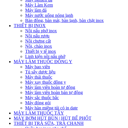
Máy Làm Kem
Máy làm đá
Máy nước uống nóng lạnh
Bàn đông, bàn mát, bàn lạnh, bàn chặt inox
THIẾT BỊ INOX
Nồi nấu phở inox
Nồi nấu rượu
Nồi chưng cất
Nồi, chảo inox
Thiết bị y tế inox
Linh kiện nồi nấu phở
MÁY LÀM THUỐC ĐÔNG Y
Máy bao viên
Tủ sấy dược liệu
Máy thái thuốc
Máy xay thuốc đông y
Máy làm viên hoàn tự động
Máy làm viên hoàn bán tự động
Máy sắc thuốc bắc
Máy đóng gói
Máy hàn miệng túi có in date
MÁY LÀM THUỐC TÂY
MÁY BƠM HÚT BÙN | HÚT BỂ PHỐT
THIẾT BỊ TRÀ SỮA, TRÀ CHANH