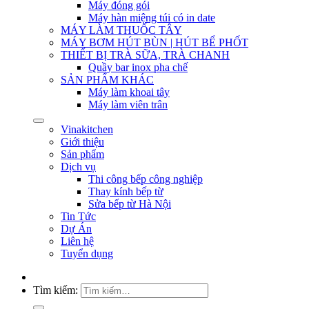
Máy đóng gói
Máy hàn miệng túi có in date
MÁY LÀM THUỐC TÂY
MÁY BƠM HÚT BÙN | HÚT BỂ PHỐT
THIẾT BỊ TRÀ SỮA, TRÀ CHANH
Quầy bar inox pha chế
SẢN PHẨM KHÁC
Máy làm khoai tây
Máy làm viên trân
Vinakitchen
Giới thiệu
Sản phẩm
Dịch vụ
Thi công bếp công nghiệp
Thay kính bếp từ
Sửa bếp từ Hà Nội
Tin Tức
Dự Án
Liên hệ
Tuyển dụng
Tìm kiếm: