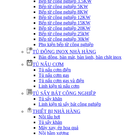
Bếp từ công nghiệp 3.5KW
Bếp từ công nghiệp 5KW
Bếp từ công nghiệp 8KW
Bếp từ công nghiệp 12KW
Bếp từ công nghiệp 15KW
Bếp từ công nghiệp 20KW
Bếp từ công nghiệp 25kW
Bếp từ công nghiệp 30kW
Phụ kiện bếp từ công nghiệp
TỦ ĐÔNG INOX NHÀ HÀNG
Bàn đông, bàn mát, bàn lạnh, bàn chặt inox
TỦ NẤU CƠM
Tủ nấu cơm điện
Tủ nấu cơm gas
Tủ nấu cơm gas và điện
Linh kiện tủ nấu cơm
TỦ SẤY BÁT CÔNG NGHIỆP
Tủ sấy khăn
Linh kiện tủ sấy bát công nghiệp
THIẾT BỊ NHÀ HÀNG
Nồi lẩu hơi
Tủ sấy khăn
Máy xay, ép hoa quả
Nồi hầm xương