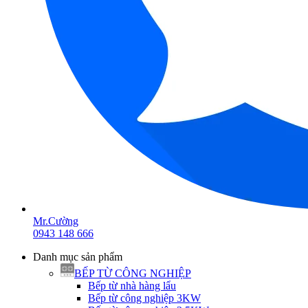
Mr.Cường
0943 148 666
Danh mục sản phẩm
BẾP TỪ CÔNG NGHIỆP
Bếp từ nhà hàng lẩu
Bếp từ công nghiệp 3KW