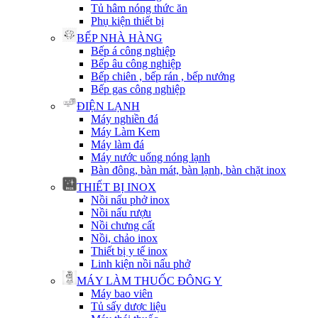
Tủ hâm nóng thức ăn
Phụ kiện thiết bị
BẾP NHÀ HÀNG
Bếp á công nghiệp
Bếp âu công nghiệp
Bếp chiên , bếp rán , bếp nướng
Bếp gas công nghiệp
ĐIỆN LẠNH
Máy nghiền đá
Máy Làm Kem
Máy làm đá
Máy nước uống nóng lạnh
Bàn đông, bàn mát, bàn lạnh, bàn chặt inox
THIẾT BỊ INOX
Nồi nấu phở inox
Nồi nấu rượu
Nồi chưng cất
Nồi, chảo inox
Thiết bị y tế inox
Linh kiện nồi nấu phở
MÁY LÀM THUỐC ĐÔNG Y
Máy bao viên
Tủ sấy dược liệu