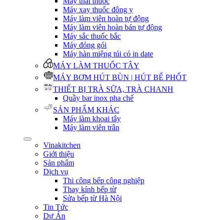
Máy thái thuốc
Máy xay thuốc đông y
Máy làm viên hoàn tự động
Máy làm viên hoàn bán tự động
Máy sắc thuốc bắc
Máy đóng gói
Máy hàn miệng túi có in date
MÁY LÀM THUỐC TÂY
MÁY BƠM HÚT BÙN | HÚT BỂ PHỐT
THIẾT BỊ TRÀ SỮA, TRÀ CHANH
Quầy bar inox pha chế
SẢN PHẨM KHÁC
Máy làm khoai tây
Máy làm viên trân
Vinakitchen
Giới thiệu
Sản phẩm
Dịch vụ
Thi công bếp công nghiệp
Thay kính bếp từ
Sửa bếp từ Hà Nội
Tin Tức
Dự Án