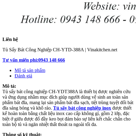
Liên hệ
Tủ Sấy Bát Công Nghiệp CH-YTD-388A | Vinakitchen.net
Tư vấn miến phí:0943 148 666
Mô tả sản phẩm
Đánh giá
Mô tả:
Tủ sấy bát công nghiệp CH-YDT388A là thiết bị được nghiên cứu
và ứng dụng nhằm mục đích giúp người dùng vệ sinh an toàn sản
phẩm bát đĩa, mang lại sản phẩm bát đĩa sạch, tiệt trùng tuyệt đối bát
đĩa sáng bóng và khô ráo.
Tủ sấy bát công nghiệp inox
được thiết
kế hoàn toàn bằng chất liệu inox cao cấp không gỉ, gồm 2 lớp, đặc
biệt ở giữa được đổ đầy keo bọt đảm bảo sự liên kết chắc chắn cho
toàn bộ tủ và ngăn nhiệt thất thoát ra ngoài tối đa.
Thông số kỹ thuật: