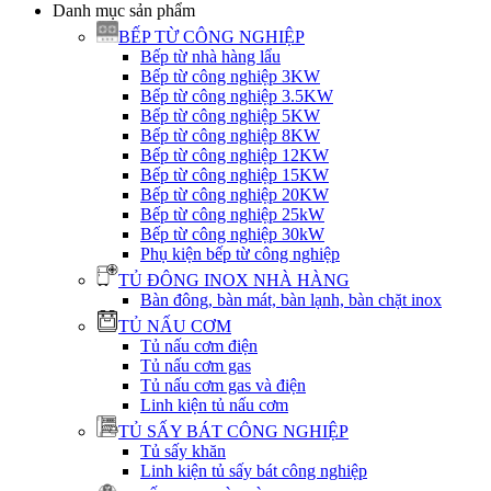
Danh mục sản phẩm
BẾP TỪ CÔNG NGHIỆP
Bếp từ nhà hàng lẩu
Bếp từ công nghiệp 3KW
Bếp từ công nghiệp 3.5KW
Bếp từ công nghiệp 5KW
Bếp từ công nghiệp 8KW
Bếp từ công nghiệp 12KW
Bếp từ công nghiệp 15KW
Bếp từ công nghiệp 20KW
Bếp từ công nghiệp 25kW
Bếp từ công nghiệp 30kW
Phụ kiện bếp từ công nghiệp
TỦ ĐÔNG INOX NHÀ HÀNG
Bàn đông, bàn mát, bàn lạnh, bàn chặt inox
TỦ NẤU CƠM
Tủ nấu cơm điện
Tủ nấu cơm gas
Tủ nấu cơm gas và điện
Linh kiện tủ nấu cơm
TỦ SẤY BÁT CÔNG NGHIỆP
Tủ sấy khăn
Linh kiện tủ sấy bát công nghiệp