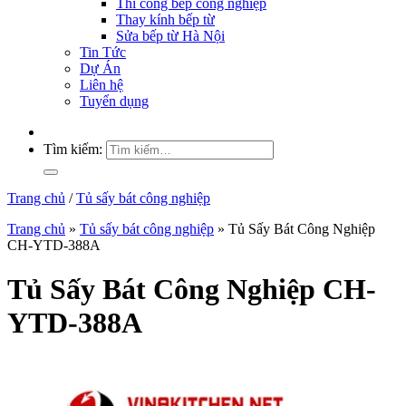
Thi công bếp công nghiệp
Thay kính bếp từ
Sửa bếp từ Hà Nội
Tin Tức
Dự Án
Liên hệ
Tuyển dụng
Tìm kiếm:
Trang chủ
/
Tủ sấy bát công nghiệp
Trang chủ
»
Tủ sấy bát công nghiệp
»
Tủ Sấy Bát Công Nghiệp
CH-YTD-388A
Tủ Sấy Bát Công Nghiệp CH-
YTD-388A