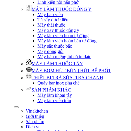
Linh kiện nồi nấu phở
MÁY LÀM THUỐC ĐÔNG Y
Máy bao viên
Tủ sấy dược liệu
Máy thái thuốc
Máy xay thuốc đông y
Máy làm viên hoàn tự động
Máy làm viên hoàn bán tự động
Máy sắc thuốc bắc
Máy đóng gói
Máy hàn miệng túi có in date
MÁY LÀM THUỐC TÂY
MÁY BƠM HÚT BÙN | HÚT BỂ PHỐT
THIẾT BỊ TRÀ SỮA, TRÀ CHANH
Quầy bar inox pha chế
SẢN PHẨM KHÁC
Máy làm khoai tây
Máy làm viên trân
Vinakitchen
Giới thiệu
Sản phẩm
Dịch vụ