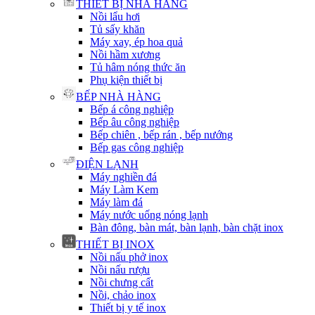
THIẾT BỊ NHÀ HÀNG
Nồi lẩu hơi
Tủ sấy khăn
Máy xay, ép hoa quả
Nồi hầm xương
Tủ hâm nóng thức ăn
Phụ kiện thiết bị
BẾP NHÀ HÀNG
Bếp á công nghiệp
Bếp âu công nghiệp
Bếp chiên , bếp rán , bếp nướng
Bếp gas công nghiệp
ĐIỆN LẠNH
Máy nghiền đá
Máy Làm Kem
Máy làm đá
Máy nước uống nóng lạnh
Bàn đông, bàn mát, bàn lạnh, bàn chặt inox
THIẾT BỊ INOX
Nồi nấu phở inox
Nồi nấu rượu
Nồi chưng cất
Nồi, chảo inox
Thiết bị y tế inox