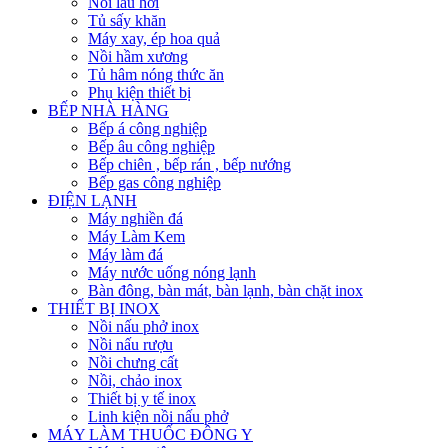
Nồi lẩu hơi
Tủ sấy khăn
Máy xay, ép hoa quả
Nồi hầm xương
Tủ hâm nóng thức ăn
Phụ kiện thiết bị
BẾP NHÀ HÀNG
Bếp á công nghiệp
Bếp âu công nghiệp
Bếp chiên , bếp rán , bếp nướng
Bếp gas công nghiệp
ĐIỆN LẠNH
Máy nghiền đá
Máy Làm Kem
Máy làm đá
Máy nước uống nóng lạnh
Bàn đông, bàn mát, bàn lạnh, bàn chặt inox
THIẾT BỊ INOX
Nồi nấu phở inox
Nồi nấu rượu
Nồi chưng cất
Nồi, chảo inox
Thiết bị y tế inox
Linh kiện nồi nấu phở
MÁY LÀM THUỐC ĐÔNG Y