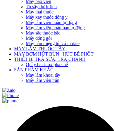
Máy bao viên
Tủ sấy dược liệu
Máy thái thuốc
Máy xay thuốc đông y
Máy làm viên hoàn tự động
Máy làm viên hoàn bán tự động
Máy sắc thuốc bắc
Máy đóng gói
Máy hàn miệng túi có in date
MÁY LÀM THUỐC TÂY
MÁY BƠM HÚT BÙN | HÚT BỂ PHỐT
THIẾT BỊ TRÀ SỮA, TRÀ CHANH
Quầy bar inox pha chế
SẢN PHẨM KHÁC
Máy làm khoai tây
Máy làm viên trân