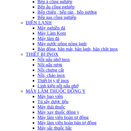
Bếp á công nghiệp
Bếp âu công nghiệp
Bếp chiên , bếp rán , bếp nướng
Bếp gas công nghiệp
ĐIỆN LẠNH
Máy nghiền đá
Máy Làm Kem
Máy làm đá
Máy nước uống nóng lạnh
Bàn đông, bàn mát, bàn lạnh, bàn chặt inox
THIẾT BỊ INOX
Nồi nấu phở inox
Nồi nấu rượu
Nồi chưng cất
Nồi, chảo inox
Thiết bị y tế inox
Linh kiện nồi nấu phở
MÁY LÀM THUỐC ĐÔNG Y
Máy bao viên
Tủ sấy dược liệu
Máy thái thuốc
Máy xay thuốc đông y
Máy làm viên hoàn tự động
Máy làm viên hoàn bán tự động
Máy sắc thuốc bắc