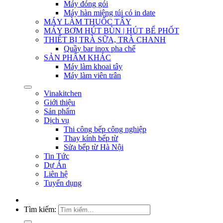
Máy đóng gói
Máy hàn miệng túi có in date
MÁY LÀM THUỐC TÂY
MÁY BƠM HÚT BÙN | HÚT BỂ PHỐT
THIẾT BỊ TRÀ SỮA, TRÀ CHANH
Quầy bar inox pha chế
SẢN PHẨM KHÁC
Máy làm khoai tây
Máy làm viên trân
Vinakitchen
Giới thiệu
Sản phẩm
Dịch vụ
Thi công bếp công nghiệp
Thay kính bếp từ
Sửa bếp từ Hà Nội
Tin Tức
Dự Án
Liên hệ
Tuyển dụng
Tìm kiếm: