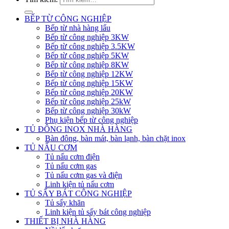
BẾP TỪ CÔNG NGHIỆP
Bếp từ nhà hàng lẩu
Bếp từ công nghiệp 3KW
Bếp từ công nghiệp 3.5KW
Bếp từ công nghiệp 5KW
Bếp từ công nghiệp 8KW
Bếp từ công nghiệp 12KW
Bếp từ công nghiệp 15KW
Bếp từ công nghiệp 20KW
Bếp từ công nghiệp 25kW
Bếp từ công nghiệp 30kW
Phụ kiện bếp từ công nghiệp
TỦ ĐÔNG INOX NHÀ HÀNG
Bàn đông, bàn mát, bàn lạnh, bàn chặt inox
TỦ NẤU CƠM
Tủ nấu cơm điện
Tủ nấu cơm gas
Tủ nấu cơm gas và điện
Linh kiện tủ nấu cơm
TỦ SẤY BÁT CÔNG NGHIỆP
Tủ sấy khăn
Linh kiện tủ sấy bát công nghiệp
THIẾT BỊ NHÀ HÀNG