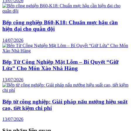
15/07/2026
Bếp công nghiệp B60-K18: Chuẩn mực hậu cần
hiện đại cho quân đội
14/07/2026
Bếp Từ Công Nghiệp Mặt Lõm – Bí Quyết “Giữ
Lửa” Cho Món Xào Nhà Hàng
13/07/2026
Bếp từ công nghiệp: Giải pháp nấu nướng hiệu suất
cao, tiết kiệm chi phí
13/07/2026
Sản phẩm liên quan