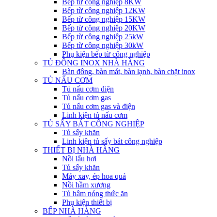
Bếp từ công nghiệp 8KW
Bếp từ công nghiệp 12KW
Bếp từ công nghiệp 15KW
Bếp từ công nghiệp 20KW
Bếp từ công nghiệp 25kW
Bếp từ công nghiệp 30kW
Phụ kiện bếp từ công nghiệp
TỦ ĐÔNG INOX NHÀ HÀNG
Bàn đông, bàn mát, bàn lạnh, bàn chặt inox
TỦ NẤU CƠM
Tủ nấu cơm điện
Tủ nấu cơm gas
Tủ nấu cơm gas và điện
Linh kiện tủ nấu cơm
TỦ SẤY BÁT CÔNG NGHIỆP
Tủ sấy khăn
Linh kiện tủ sấy bát công nghiệp
THIẾT BỊ NHÀ HÀNG
Nồi lẩu hơi
Tủ sấy khăn
Máy xay, ép hoa quả
Nồi hầm xương
Tủ hâm nóng thức ăn
Phụ kiện thiết bị
BẾP NHÀ HÀNG