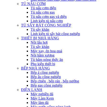
TỦ NẤU CƠM
Tủ nấu cơm điện
Tủ nấu cơm gas
Tủ nấu cơm gas và điện
Linh kiện tủ nấu cơm
TỦ SẤY BÁT CÔNG NGHIỆP
Tủ sấy khăn
Linh kiện tủ sấy bát công nghiệp
THIẾT BỊ NHÀ HÀNG
Nồi lẩu hơi
Tủ sấy khăn
Máy xay, ép hoa quả
Nồi hầm xương
Tủ hâm nóng thức ăn
Phụ kiện thiết bị
BẾP NHÀ HÀNG
Bếp á công nghiệp
Bếp âu công nghiệp
Bếp chiên , bếp rán , bếp nướng
Bếp gas công nghiệp
ĐIỆN LẠNH
Máy nghiền đá
Máy Làm Kem
Máy làm đá
Máy nước uống nóng lạnh