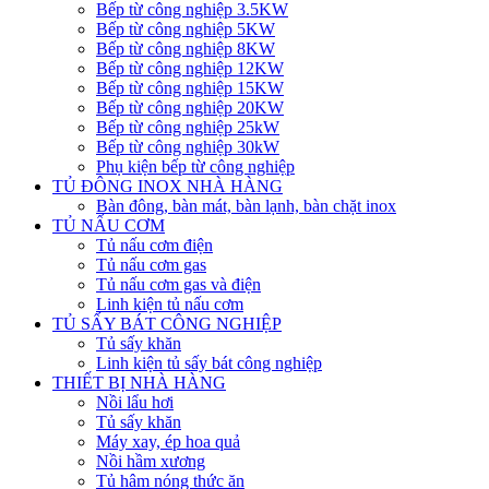
Bếp từ công nghiệp 3.5KW
Bếp từ công nghiệp 5KW
Bếp từ công nghiệp 8KW
Bếp từ công nghiệp 12KW
Bếp từ công nghiệp 15KW
Bếp từ công nghiệp 20KW
Bếp từ công nghiệp 25kW
Bếp từ công nghiệp 30kW
Phụ kiện bếp từ công nghiệp
TỦ ĐÔNG INOX NHÀ HÀNG
Bàn đông, bàn mát, bàn lạnh, bàn chặt inox
TỦ NẤU CƠM
Tủ nấu cơm điện
Tủ nấu cơm gas
Tủ nấu cơm gas và điện
Linh kiện tủ nấu cơm
TỦ SẤY BÁT CÔNG NGHIỆP
Tủ sấy khăn
Linh kiện tủ sấy bát công nghiệp
THIẾT BỊ NHÀ HÀNG
Nồi lẩu hơi
Tủ sấy khăn
Máy xay, ép hoa quả
Nồi hầm xương
Tủ hâm nóng thức ăn