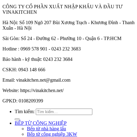
CÔNG TY CỔ PHẦN XUẤT NHẬP KHẨU VÀ ĐẦU TƯ
VINAKITCHEN
Hà Nội: Số 109 Ngõ 207 Bùi Xương Trạch - Khương Đình - Thanh
Xuân - Hà Nội
Sài Gòn: Số 24 - Đường 62 - Phường 10 - Quận 6 - TP.HCM
Hotline : 0969 578 901 - 0243 232 3683
Bảo hành - kỹ thuật: 0243 232 3684
CSKH: 0943 148 666
Email: vinakitchen.net@gmail.com
Website: https://vinakitchen.net/
GPKD: 0108209399
Tìm kiếm:
BẾP TỪ CÔNG NGHIỆP
Bếp từ nhà hàng lẩu
Bếp từ công nghiệp 3KW