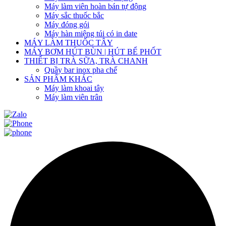
Máy làm viên hoàn bán tự động
Máy sắc thuốc bắc
Máy đóng gói
Máy hàn miệng túi có in date
MÁY LÀM THUỐC TÂY
MÁY BƠM HÚT BÙN | HÚT BỂ PHỐT
THIẾT BỊ TRÀ SỮA, TRÀ CHANH
Quầy bar inox pha chế
SẢN PHẨM KHÁC
Máy làm khoai tây
Máy làm viên trân