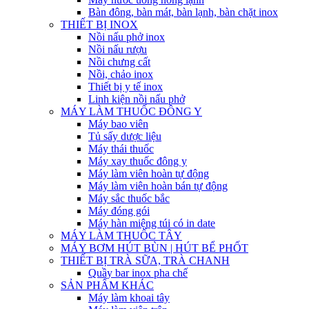
Bàn đông, bàn mát, bàn lạnh, bàn chặt inox
THIẾT BỊ INOX
Nồi nấu phở inox
Nồi nấu rượu
Nồi chưng cất
Nồi, chảo inox
Thiết bị y tế inox
Linh kiện nồi nấu phở
MÁY LÀM THUỐC ĐÔNG Y
Máy bao viên
Tủ sấy dược liệu
Máy thái thuốc
Máy xay thuốc đông y
Máy làm viên hoàn tự động
Máy làm viên hoàn bán tự động
Máy sắc thuốc bắc
Máy đóng gói
Máy hàn miệng túi có in date
MÁY LÀM THUỐC TÂY
MÁY BƠM HÚT BÙN | HÚT BỂ PHỐT
THIẾT BỊ TRÀ SỮA, TRÀ CHANH
Quầy bar inox pha chế
SẢN PHẨM KHÁC
Máy làm khoai tây