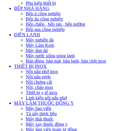
Phụ kiện thiết bị
BẾP NHÀ HÀNG
Bếp á công nghiệp
Bếp âu công nghiệp
Bếp chiên , bếp rán , bếp nướng
Bếp gas công nghiệp
ĐIỆN LẠNH
Máy nghiền đá
Máy Làm Kem
Máy làm đá
Máy nước uống nóng lạnh
Bàn đông, bàn mát, bàn lạnh, bàn chặt inox
THIẾT BỊ INOX
Nồi nấu phở inox
Nồi nấu rượu
Nồi chưng cất
Nồi, chảo inox
Thiết bị y tế inox
Linh kiện nồi nấu phở
MÁY LÀM THUỐC ĐÔNG Y
Máy bao viên
Tủ sấy dược liệu
Máy thái thuốc
Máy xay thuốc đông y
Máy làm viên hoàn tự động