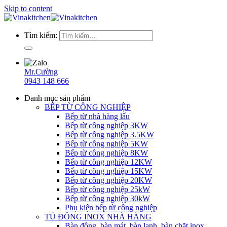
Skip to content
Tìm kiếm:
Mr.Cường
0943 148 666
Danh mục sản phẩm
BẾP TỪ CÔNG NGHIỆP
Bếp từ nhà hàng lẩu
Bếp từ công nghiệp 3KW
Bếp từ công nghiệp 3.5KW
Bếp từ công nghiệp 5KW
Bếp từ công nghiệp 8KW
Bếp từ công nghiệp 12KW
Bếp từ công nghiệp 15KW
Bếp từ công nghiệp 20KW
Bếp từ công nghiệp 25kW
Bếp từ công nghiệp 30kW
Phụ kiện bếp từ công nghiệp
TỦ ĐÔNG INOX NHÀ HÀNG
Bàn đông, bàn mát, bàn lạnh, bàn chặt inox