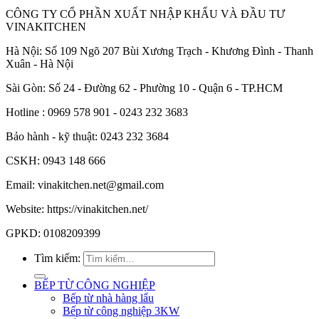
CÔNG TY CỔ PHẦN XUẤT NHẬP KHẨU VÀ ĐẦU TƯ
VINAKITCHEN
Hà Nội: Số 109 Ngõ 207 Bùi Xương Trạch - Khương Đình - Thanh
Xuân - Hà Nội
Sài Gòn: Số 24 - Đường 62 - Phường 10 - Quận 6 - TP.HCM
Hotline : 0969 578 901 - 0243 232 3683
Bảo hành - kỹ thuật: 0243 232 3684
CSKH: 0943 148 666
Email: vinakitchen.net@gmail.com
Website: https://vinakitchen.net/
GPKD: 0108209399
Tìm kiếm:
BẾP TỪ CÔNG NGHIỆP
Bếp từ nhà hàng lẩu
Bếp từ công nghiệp 3KW