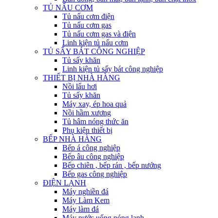
TỦ NẤU CƠM
Tủ nấu cơm điện
Tủ nấu cơm gas
Tủ nấu cơm gas và điện
Linh kiện tủ nấu cơm
TỦ SẤY BÁT CÔNG NGHIỆP
Tủ sấy khăn
Linh kiện tủ sấy bát công nghiệp
THIẾT BỊ NHÀ HÀNG
Nồi lẩu hơi
Tủ sấy khăn
Máy xay, ép hoa quả
Nồi hầm xương
Tủ hâm nóng thức ăn
Phụ kiện thiết bị
BẾP NHÀ HÀNG
Bếp á công nghiệp
Bếp âu công nghiệp
Bếp chiên , bếp rán , bếp nướng
Bếp gas công nghiệp
ĐIỆN LẠNH
Máy nghiền đá
Máy Làm Kem
Máy làm đá
Máy nước uống nóng lạnh