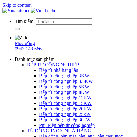
Skip to content
Tìm kiếm:
Mr.Cường
0943 148 666
Danh mục sản phẩm
BẾP TỪ CÔNG NGHIỆP
Bếp từ nhà hàng lẩu
Bếp từ công nghiệp 3KW
Bếp từ công nghiệp 3.5KW
Bếp từ công nghiệp 5KW
Bếp từ công nghiệp 8KW
Bếp từ công nghiệp 12KW
Bếp từ công nghiệp 15KW
Bếp từ công nghiệp 20KW
Bếp từ công nghiệp 25kW
Bếp từ công nghiệp 30kW
Phụ kiện bếp từ công nghiệp
TỦ ĐÔNG INOX NHÀ HÀNG
Bàn đông, bàn mát, bàn lạnh, bàn chặt inox