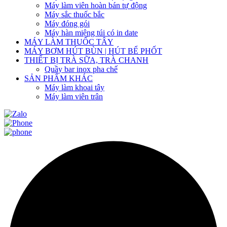
Máy làm viên hoàn bán tự động
Máy sắc thuốc bắc
Máy đóng gói
Máy hàn miệng túi có in date
MÁY LÀM THUỐC TÂY
MÁY BƠM HÚT BÙN | HÚT BỂ PHỐT
THIẾT BỊ TRÀ SỮA, TRÀ CHANH
Quầy bar inox pha chế
SẢN PHẨM KHÁC
Máy làm khoai tây
Máy làm viên trân