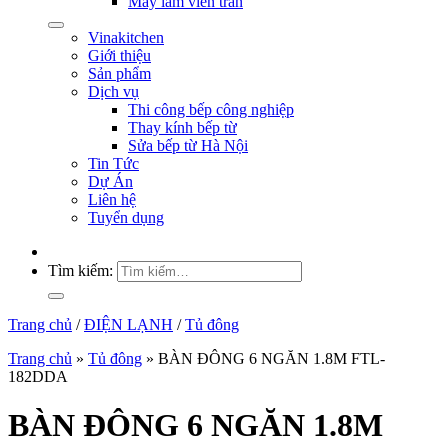
Máy làm viên trân
Vinakitchen
Giới thiệu
Sản phẩm
Dịch vụ
Thi công bếp công nghiệp
Thay kính bếp từ
Sửa bếp từ Hà Nội
Tin Tức
Dự Án
Liên hệ
Tuyển dụng
Tìm kiếm:
Trang chủ
/
ĐIỆN LẠNH
/
Tủ đông
Trang chủ
»
Tủ đông
»
BÀN ĐÔNG 6 NGĂN 1.8M FTL-
182DDA
BÀN ĐÔNG 6 NGĂN 1.8M