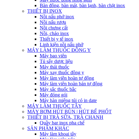
Bàn đông, bàn mát, bàn lạnh, bàn chặt inox
THIẾT BỊ INOX
Nồi nấu phở inox
Nồi nấu rượu
Nồi chưng cất
Nồi, chảo inox
Thiết bị y tế inox
Linh kiện nồi nấu phở
MÁY LÀM THUỐC ĐÔNG Y
Máy bao viên
Tủ sấy dược liệu
Máy thái thuốc
Máy xay thuốc đông y
Máy làm viên hoàn tự động
Máy làm viên hoàn bán tự động
Máy sắc thuốc bắc
Máy đóng gói
Máy hàn miệng túi có in date
MÁY LÀM THUỐC TÂY
MÁY BƠM HÚT BÙN | HÚT BỂ PHỐT
THIẾT BỊ TRÀ SỮA, TRÀ CHANH
Quầy bar inox pha chế
SẢN PHẨM KHÁC
Máy làm khoai tây