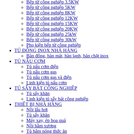
Bếp từ công nghiệp 3.5KW
Bếp từ công nghiệp 5KW
Bếp từ công nghiệp 8KW
Bếp từ công nghiệp 12KW
Bếp từ công nghiệp 15KW
Bếp từ công nghiệp 20KW
Bếp từ công nghiệp 25kW
Bếp từ công nghiệp 30kW
Phụ kiện bếp từ công nghiệp
TỦ ĐÔNG INOX NHÀ HÀNG
Bàn đông, bàn mát, bàn lạnh, bàn chặt inox
TỦ NẤU CƠM
Tủ nấu cơm điện
Tủ nấu cơm gas
Tủ nấu cơm gas và điện
Linh kiện tủ nấu cơm
TỦ SẤY BÁT CÔNG NGHIỆP
Tủ sấy khăn
Linh kiện tủ sấy bát công nghiệp
THIẾT BỊ NHÀ HÀNG
Nồi lẩu hơi
Tủ sấy khăn
Máy xay, ép hoa quả
Nồi hầm xương
Tủ hâm nóng thức ăn