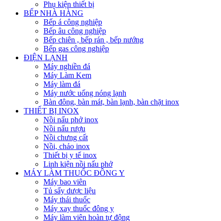
Phụ kiện thiết bị
BẾP NHÀ HÀNG
Bếp á công nghiệp
Bếp âu công nghiệp
Bếp chiên , bếp rán , bếp nướng
Bếp gas công nghiệp
ĐIỆN LẠNH
Máy nghiền đá
Máy Làm Kem
Máy làm đá
Máy nước uống nóng lạnh
Bàn đông, bàn mát, bàn lạnh, bàn chặt inox
THIẾT BỊ INOX
Nồi nấu phở inox
Nồi nấu rượu
Nồi chưng cất
Nồi, chảo inox
Thiết bị y tế inox
Linh kiện nồi nấu phở
MÁY LÀM THUỐC ĐÔNG Y
Máy bao viên
Tủ sấy dược liệu
Máy thái thuốc
Máy xay thuốc đông y
Máy làm viên hoàn tự động