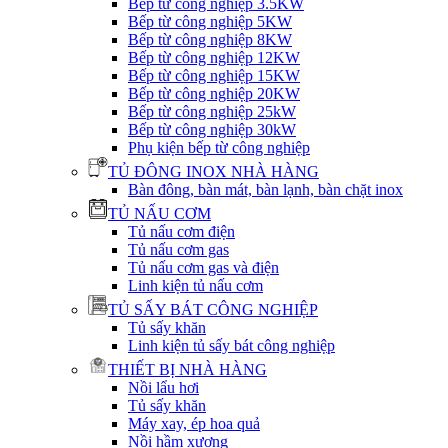
Bếp từ công nghiệp 3.5KW
Bếp từ công nghiệp 5KW
Bếp từ công nghiệp 8KW
Bếp từ công nghiệp 12KW
Bếp từ công nghiệp 15KW
Bếp từ công nghiệp 20KW
Bếp từ công nghiệp 25kW
Bếp từ công nghiệp 30kW
Phụ kiện bếp từ công nghiệp
TỦ ĐÔNG INOX NHÀ HÀNG
Bàn đông, bàn mát, bàn lạnh, bàn chặt inox
TỦ NẤU CƠM
Tủ nấu cơm điện
Tủ nấu cơm gas
Tủ nấu cơm gas và điện
Linh kiện tủ nấu cơm
TỦ SẤY BÁT CÔNG NGHIỆP
Tủ sấy khăn
Linh kiện tủ sấy bát công nghiệp
THIẾT BỊ NHÀ HÀNG
Nồi lẩu hơi
Tủ sấy khăn
Máy xay, ép hoa quả
Nồi hầm xương