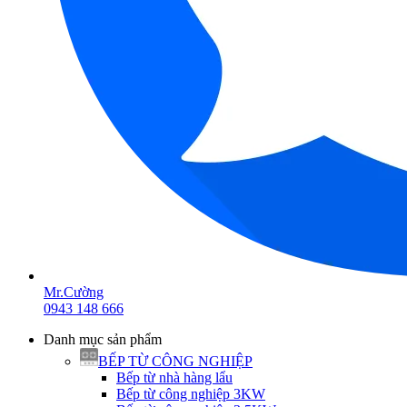
Mr.Cường
0943 148 666
Danh mục sản phẩm
BẾP TỪ CÔNG NGHIỆP
Bếp từ nhà hàng lẩu
Bếp từ công nghiệp 3KW