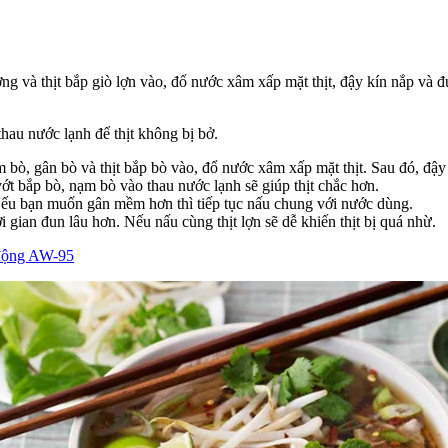
 và thịt bắp giò lợn vào, đổ nước xâm xấp mặt thịt, đậy kín nắp và đu
thau nước lạnh để thịt không bị bở.
 bò, gân bò và thịt bắp bò vào, đổ nước xâm xấp mặt thịt. Sau đó, đậy 
 vớt bắp bò, nạm bò vào thau nước lạnh sẽ giúp thịt chắc hơn.
 Nếu bạn muốn gân mềm hơn thì tiếp tục nấu chung với nước dùng.
ời gian đun lâu hơn. Nếu nấu cùng thịt lợn sẽ dễ khiến thịt bị quá nhừ.
 động AW-95