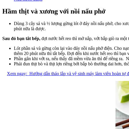
Hầm thịt và xương với nồi nấu phở
Dùng 3 cây sả và ½ lượng gừng lót ở đáy nồi nấu phở, cho xương
phút nữa là được.
Sau đó bạn tắt bếp,
đợi nước hết reo thì mở nắp, vớt bắp giò ra một 
Lót phần sả và gừng còn lại vào đáy nồi nấu phở điện. Cho nạm
thêm 20 phút nữa thì tắt bếp. Đợi đến khi nước hết reo thì bạn
Phần gân khi vớt ra, nếu thấy đã mềm vừa ăn thì để riêng ra.
Phải đun thịt bò và thịt lợn riêng bởi bắp bò thường dai hơn, th
Xem ngay:
Hướng dẫn tháo lắp và vệ sinh máy làm viên hoàn tự