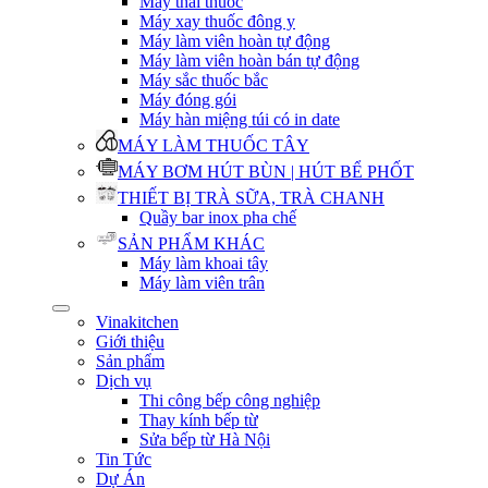
Máy thái thuốc
Máy xay thuốc đông y
Máy làm viên hoàn tự động
Máy làm viên hoàn bán tự động
Máy sắc thuốc bắc
Máy đóng gói
Máy hàn miệng túi có in date
MÁY LÀM THUỐC TÂY
MÁY BƠM HÚT BÙN | HÚT BỂ PHỐT
THIẾT BỊ TRÀ SỮA, TRÀ CHANH
Quầy bar inox pha chế
SẢN PHẨM KHÁC
Máy làm khoai tây
Máy làm viên trân
Vinakitchen
Giới thiệu
Sản phẩm
Dịch vụ
Thi công bếp công nghiệp
Thay kính bếp từ
Sửa bếp từ Hà Nội
Tin Tức
Dự Án