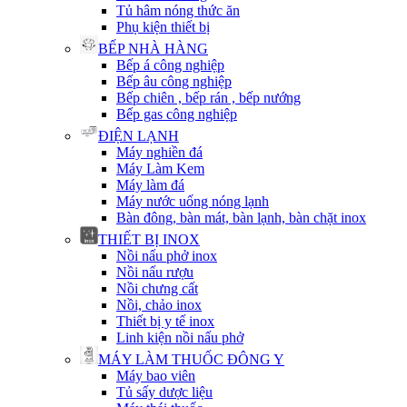
Tủ hâm nóng thức ăn
Phụ kiện thiết bị
BẾP NHÀ HÀNG
Bếp á công nghiệp
Bếp âu công nghiệp
Bếp chiên , bếp rán , bếp nướng
Bếp gas công nghiệp
ĐIỆN LẠNH
Máy nghiền đá
Máy Làm Kem
Máy làm đá
Máy nước uống nóng lạnh
Bàn đông, bàn mát, bàn lạnh, bàn chặt inox
THIẾT BỊ INOX
Nồi nấu phở inox
Nồi nấu rượu
Nồi chưng cất
Nồi, chảo inox
Thiết bị y tế inox
Linh kiện nồi nấu phở
MÁY LÀM THUỐC ĐÔNG Y
Máy bao viên
Tủ sấy dược liệu