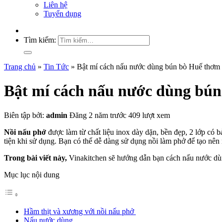
Liên hệ
Tuyển dụng
Tìm kiếm:
Trang chủ
»
Tin Tức
»
Bật mí cách nấu nước dùng bún bò Huế thơm 
Bật mí cách nấu nước dùng bún
Biên tập bởi:
admin
Đăng 2 năm trước
409 lượt xem
Nồi nấu phở
được làm từ chất liệu inox dày dặn, bền đẹp, 2 lớp có b
tiện khi sử dụng. Bạn có thể dễ dàng sử dụng nồi làm phở để tạo nê
Trong bài viết này,
Vinakitchen sẽ hướng dẫn bạn cách nấu nước dù
Mục lục nội dung
Hầm thịt và xương với nồi nấu phở
Nấu nước dùng