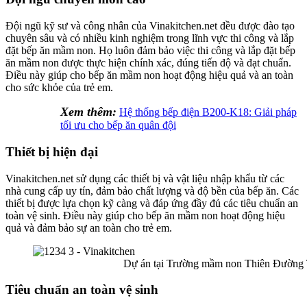
Đội ngũ kỹ sư và công nhân của Vinakitchen.net đều được đào tạo
chuyên sâu và có nhiều kinh nghiệm trong lĩnh vực thi công và lắp
đặt bếp ăn mầm non. Họ luôn đảm bảo việc thi công và lắp đặt bếp
ăn mầm non được thực hiện chính xác, đúng tiến độ và đạt chuẩn.
Điều này giúp cho bếp ăn mầm non hoạt động hiệu quả và an toàn
cho sức khỏe của trẻ em.
Xem thêm:
Hệ thống bếp điện B200-K18: Giải pháp
tối ưu cho bếp ăn quân đội
Thiết bị hiện đại
Vinakitchen.net sử dụng các thiết bị và vật liệu nhập khẩu từ các
nhà cung cấp uy tín, đảm bảo chất lượng và độ bền của bếp ăn. Các
thiết bị được lựa chọn kỹ càng và đáp ứng đầy đủ các tiêu chuẩn an
toàn vệ sinh. Điều này giúp cho bếp ăn mầm non hoạt động hiệu
quả và đảm bảo sự an toàn cho trẻ em.
Dự án tại Trường mầm non Thiên Đường Tr
Tiêu chuẩn an toàn vệ sinh