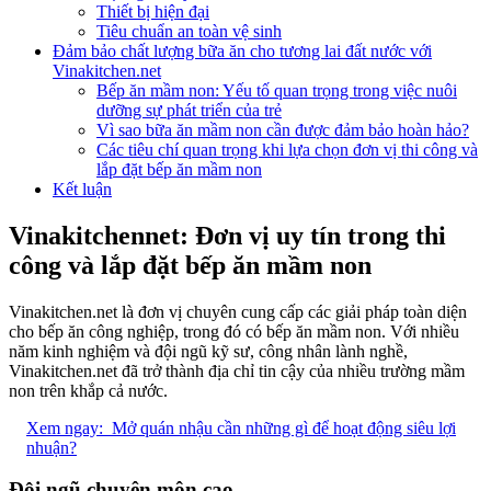
Thiết bị hiện đại
Tiêu chuẩn an toàn vệ sinh
Đảm bảo chất lượng bữa ăn cho tương lai đất nước với
Vinakitchen.net
Bếp ăn mầm non: Yếu tố quan trọng trong việc nuôi
dưỡng sự phát triển của trẻ
Vì sao bữa ăn mầm non cần được đảm bảo hoàn hảo?
Các tiêu chí quan trọng khi lựa chọn đơn vị thi công và
lắp đặt bếp ăn mầm non
Kết luận
Vinakitchennet: Đơn vị uy tín trong thi
công và lắp đặt bếp ăn mầm non
Vinakitchen.net là đơn vị chuyên cung cấp các giải pháp toàn diện
cho bếp ăn công nghiệp, trong đó có bếp ăn mầm non. Với nhiều
năm kinh nghiệm và đội ngũ kỹ sư, công nhân lành nghề,
Vinakitchen.net đã trở thành địa chỉ tin cậy của nhiều trường mầm
non trên khắp cả nước.
Xem ngay:
Mở quán nhậu cần những gì để hoạt động siêu lợi
nhuận?
Đội ngũ chuyên môn cao