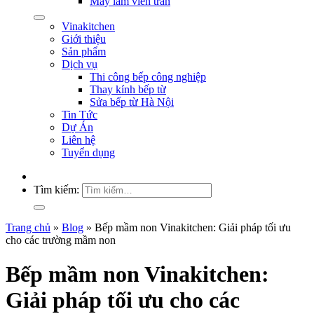
Máy làm viên trân
Vinakitchen
Giới thiệu
Sản phẩm
Dịch vụ
Thi công bếp công nghiệp
Thay kính bếp từ
Sửa bếp từ Hà Nội
Tin Tức
Dự Án
Liên hệ
Tuyển dụng
Tìm kiếm:
Trang chủ
»
Blog
»
Bếp mầm non Vinakitchen: Giải pháp tối ưu
cho các trường mầm non
Bếp mầm non Vinakitchen:
Giải pháp tối ưu cho các