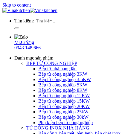
Skip to content
Tìm kiếm:
Mr.Cường
0943 148 666
Danh mục sản phẩm
BẾP TỪ CÔNG NGHIỆP
Bếp từ nhà hàng lẩu
Bếp từ công nghiệp 3KW
Bếp từ công nghiệp 3.5KW
Bếp từ công nghiệp 5KW
Bếp từ công nghiệp 8KW
Bếp từ công nghiệp 12KW
Bếp từ công nghiệp 15KW
Bếp từ công nghiệp 20KW
Bếp từ công nghiệp 25kW
Bếp từ công nghiệp 30kW
Phụ kiện bếp từ công nghiệp
TỦ ĐÔNG INOX NHÀ HÀNG
Bàn đông, bàn mát, bàn lạnh, bàn chặt inox