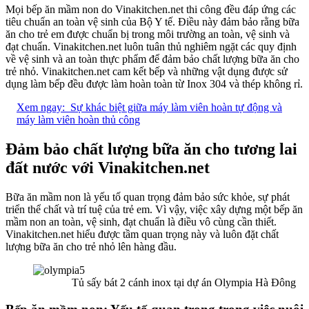
Mọi bếp ăn mầm non do Vinakitchen.net thi công đều đáp ứng các
tiêu chuẩn an toàn vệ sinh của Bộ Y tế. Điều này đảm bảo rằng bữa
ăn cho trẻ em được chuẩn bị trong môi trường an toàn, vệ sinh và
đạt chuẩn. Vinakitchen.net luôn tuân thủ nghiêm ngặt các quy định
về vệ sinh và an toàn thực phẩm để đảm bảo chất lượng bữa ăn cho
trẻ nhỏ. Vinakitchen.net cam kết bếp và những vật dụng được sử
dụng làm bếp đều được làm hoàn toàn từ Inox 304 và thép không rỉ.
Xem ngay:
Sự khác biệt giữa máy làm viên hoàn tự động và
máy làm viên hoàn thủ công
Đảm bảo chất lượng bữa ăn cho tương lai
đất nước với Vinakitchen.net
Bữa ăn mầm non là yếu tố quan trọng đảm bảo sức khỏe, sự phát
triển thể chất và trí tuệ của trẻ em. Vì vậy, việc xây dựng một bếp ăn
mầm non an toàn, vệ sinh, đạt chuẩn là điều vô cùng cần thiết.
Vinakitchen.net hiểu được tầm quan trọng này và luôn đặt chất
lượng bữa ăn cho trẻ nhỏ lên hàng đầu.
Tủ sấy bát 2 cánh inox tại dự án Olympia Hà Đông