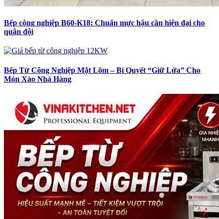
Bếp công nghiệp B60-K18: Chuẩn mực hậu cần hiện đại cho
quân đội
Bếp Từ Công Nghiệp Mặt Lõm – Bí Quyết “Giữ Lửa” Cho
Món Xào Nhà Hàng