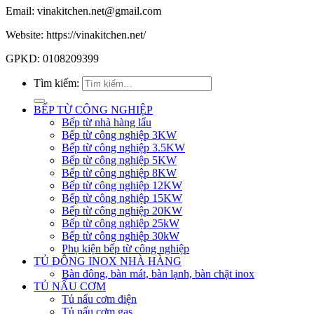
Email: vinakitchen.net@gmail.com
Website: https://vinakitchen.net/
GPKD: 0108209399
Tìm kiếm:
BẾP TỪ CÔNG NGHIỆP
Bếp từ nhà hàng lẩu
Bếp từ công nghiệp 3KW
Bếp từ công nghiệp 3.5KW
Bếp từ công nghiệp 5KW
Bếp từ công nghiệp 8KW
Bếp từ công nghiệp 12KW
Bếp từ công nghiệp 15KW
Bếp từ công nghiệp 20KW
Bếp từ công nghiệp 25kW
Bếp từ công nghiệp 30kW
Phụ kiện bếp từ công nghiệp
TỦ ĐÔNG INOX NHÀ HÀNG
Bàn đông, bàn mát, bàn lạnh, bàn chặt inox
TỦ NẤU CƠM
Tủ nấu cơm điện
Tủ nấu cơm gas