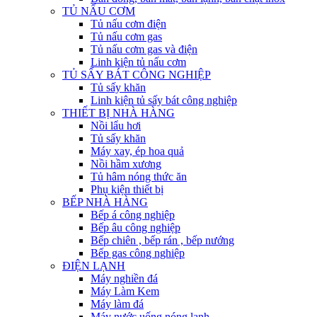
TỦ NẤU CƠM
Tủ nấu cơm điện
Tủ nấu cơm gas
Tủ nấu cơm gas và điện
Linh kiện tủ nấu cơm
TỦ SẤY BÁT CÔNG NGHIỆP
Tủ sấy khăn
Linh kiện tủ sấy bát công nghiệp
THIẾT BỊ NHÀ HÀNG
Nồi lẩu hơi
Tủ sấy khăn
Máy xay, ép hoa quả
Nồi hầm xương
Tủ hâm nóng thức ăn
Phụ kiện thiết bị
BẾP NHÀ HÀNG
Bếp á công nghiệp
Bếp âu công nghiệp
Bếp chiên , bếp rán , bếp nướng
Bếp gas công nghiệp
ĐIỆN LẠNH
Máy nghiền đá
Máy Làm Kem
Máy làm đá
Máy nước uống nóng lạnh