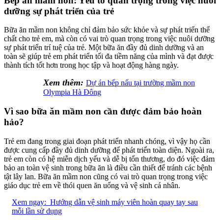
Bếp ăn mầm non: Yếu tố quan trọng trong việc nuôi
dưỡng sự phát triển của trẻ
Bữa ăn mầm non không chỉ đảm bảo sức khỏe và sự phát triển thể
chất cho trẻ em, mà còn có vai trò quan trọng trong việc nuôi dưỡng
sự phát triển trí tuệ của trẻ. Một bữa ăn đầy đủ dinh dưỡng và an
toàn sẽ giúp trẻ em phát triển tối đa tiềm năng của mình và đạt được
thành tích tốt hơn trong học tập và hoạt động hàng ngày.
Xem thêm:
Dự án bếp nấu tại trường mầm non
Olympia Hà Đông
Vì sao bữa ăn mầm non cần được đảm bảo hoàn
hảo?
Trẻ em đang trong giai đoạn phát triển nhanh chóng, vì vậy họ cần
được cung cấp đầy đủ dinh dưỡng để phát triển toàn diện. Ngoài ra,
trẻ em còn có hệ miễn dịch yếu và dễ bị tổn thương, do đó việc đảm
bảo an toàn vệ sinh trong bữa ăn là điều cần thiết để tránh các bệnh
tật lây lan. Bữa ăn mầm non cũng có vai trò quan trọng trong việc
giáo dục trẻ em về thói quen ăn uống và vệ sinh cá nhân.
Xem ngay:
Hướng dẫn vệ sinh máy viên hoàn quay tay sau
mỗi lần sử dụng