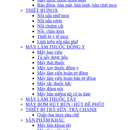
Bàn đông, bàn mát, bàn lạnh, bàn chặt inox
THIẾT BỊ INOX
Nồi nấu phở inox
Nồi nấu rượu
Nồi chưng cất
Nồi, chảo inox
Thiết bị y tế inox
Linh kiện nồi nấu phở
MÁY LÀM THUỐC ĐÔNG Y
Máy bao viên
Tủ sấy dược liệu
Máy thái thuốc
Máy xay thuốc đông y
Máy làm viên hoàn tự động
Máy làm viên hoàn bán tự động
Máy sắc thuốc bắc
Máy đóng gói
Máy hàn miệng túi có in date
MÁY LÀM THUỐC TÂY
MÁY BƠM HÚT BÙN | HÚT BỂ PHỐT
THIẾT BỊ TRÀ SỮA, TRÀ CHANH
Quầy bar inox pha chế
SẢN PHẨM KHÁC
Máy làm khoai tây