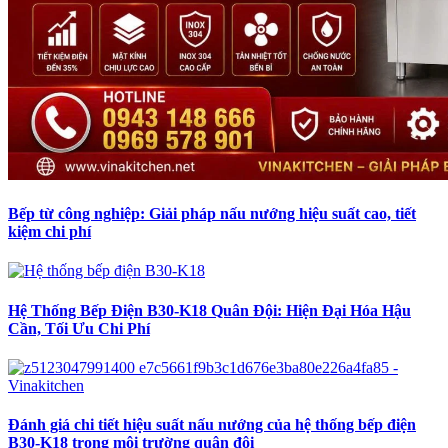
Bếp từ công nghiệp: Giải pháp nấu nướng hiệu suất cao, tiết
kiệm chi phí
Hệ Thống Bếp Điện B30-K18 Quân Đội: Hiện Đại Hóa Hậu
Cần, Tối Ưu Chi Phí
Đánh giá chi tiết hiệu suất nấu nướng của hệ thống bếp điện
B30-K18 trong môi trường quân đội