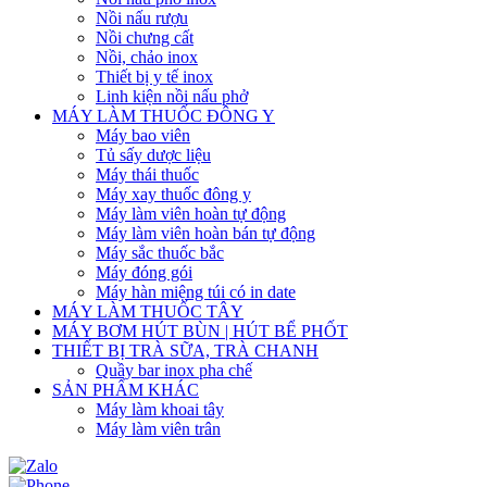
Nồi nấu rượu
Nồi chưng cất
Nồi, chảo inox
Thiết bị y tế inox
Linh kiện nồi nấu phở
MÁY LÀM THUỐC ĐÔNG Y
Máy bao viên
Tủ sấy dược liệu
Máy thái thuốc
Máy xay thuốc đông y
Máy làm viên hoàn tự động
Máy làm viên hoàn bán tự động
Máy sắc thuốc bắc
Máy đóng gói
Máy hàn miệng túi có in date
MÁY LÀM THUỐC TÂY
MÁY BƠM HÚT BÙN | HÚT BỂ PHỐT
THIẾT BỊ TRÀ SỮA, TRÀ CHANH
Quầy bar inox pha chế
SẢN PHẨM KHÁC
Máy làm khoai tây
Máy làm viên trân