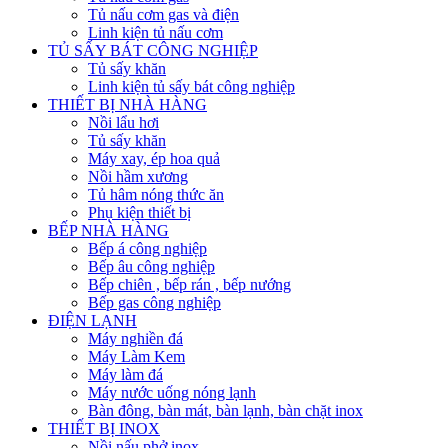
Tủ nấu cơm gas và điện
Linh kiện tủ nấu cơm
TỦ SẤY BÁT CÔNG NGHIỆP
Tủ sấy khăn
Linh kiện tủ sấy bát công nghiệp
THIẾT BỊ NHÀ HÀNG
Nồi lẩu hơi
Tủ sấy khăn
Máy xay, ép hoa quả
Nồi hầm xương
Tủ hâm nóng thức ăn
Phụ kiện thiết bị
BẾP NHÀ HÀNG
Bếp á công nghiệp
Bếp âu công nghiệp
Bếp chiên , bếp rán , bếp nướng
Bếp gas công nghiệp
ĐIỆN LẠNH
Máy nghiền đá
Máy Làm Kem
Máy làm đá
Máy nước uống nóng lạnh
Bàn đông, bàn mát, bàn lạnh, bàn chặt inox
THIẾT BỊ INOX
Nồi nấu phở inox