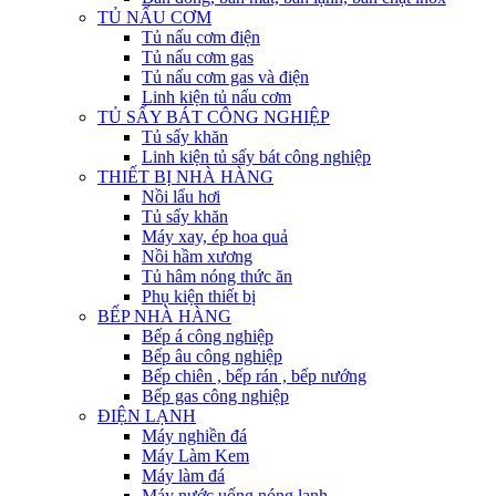
TỦ NẤU CƠM
Tủ nấu cơm điện
Tủ nấu cơm gas
Tủ nấu cơm gas và điện
Linh kiện tủ nấu cơm
TỦ SẤY BÁT CÔNG NGHIỆP
Tủ sấy khăn
Linh kiện tủ sấy bát công nghiệp
THIẾT BỊ NHÀ HÀNG
Nồi lẩu hơi
Tủ sấy khăn
Máy xay, ép hoa quả
Nồi hầm xương
Tủ hâm nóng thức ăn
Phụ kiện thiết bị
BẾP NHÀ HÀNG
Bếp á công nghiệp
Bếp âu công nghiệp
Bếp chiên , bếp rán , bếp nướng
Bếp gas công nghiệp
ĐIỆN LẠNH
Máy nghiền đá
Máy Làm Kem
Máy làm đá
Máy nước uống nóng lạnh