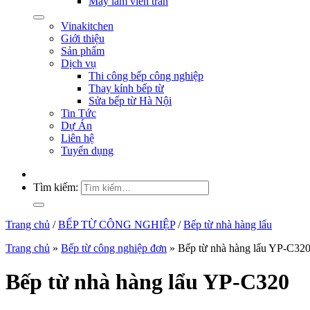
Máy làm viên trân
Vinakitchen
Giới thiệu
Sản phẩm
Dịch vụ
Thi công bếp công nghiệp
Thay kính bếp từ
Sửa bếp từ Hà Nội
Tin Tức
Dự Án
Liên hệ
Tuyển dụng
Tìm kiếm:
Trang chủ
/
BẾP TỪ CÔNG NGHIỆP
/
Bếp từ nhà hàng lẩu
Trang chủ
»
Bếp từ công nghiệp đơn
»
Bếp từ nhà hàng lẩu YP-C32
Bếp từ nhà hàng lẩu YP-C320