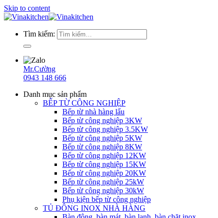
Skip to content
Tìm kiếm:
Mr.Cường
0943 148 666
Danh mục sản phẩm
BẾP TỪ CÔNG NGHIỆP
Bếp từ nhà hàng lẩu
Bếp từ công nghiệp 3KW
Bếp từ công nghiệp 3.5KW
Bếp từ công nghiệp 5KW
Bếp từ công nghiệp 8KW
Bếp từ công nghiệp 12KW
Bếp từ công nghiệp 15KW
Bếp từ công nghiệp 20KW
Bếp từ công nghiệp 25kW
Bếp từ công nghiệp 30kW
Phụ kiện bếp từ công nghiệp
TỦ ĐÔNG INOX NHÀ HÀNG
Bàn đông, bàn mát, bàn lạnh, bàn chặt inox