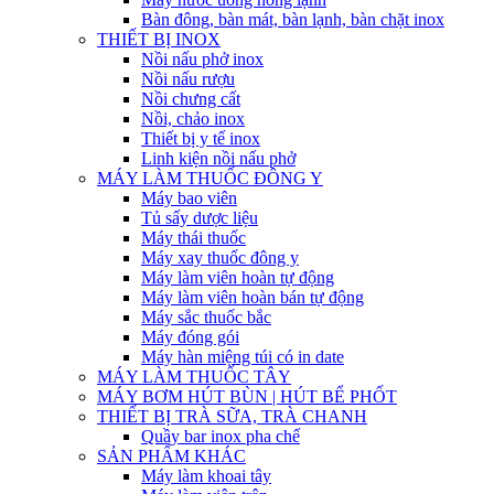
Bàn đông, bàn mát, bàn lạnh, bàn chặt inox
THIẾT BỊ INOX
Nồi nấu phở inox
Nồi nấu rượu
Nồi chưng cất
Nồi, chảo inox
Thiết bị y tế inox
Linh kiện nồi nấu phở
MÁY LÀM THUỐC ĐÔNG Y
Máy bao viên
Tủ sấy dược liệu
Máy thái thuốc
Máy xay thuốc đông y
Máy làm viên hoàn tự động
Máy làm viên hoàn bán tự động
Máy sắc thuốc bắc
Máy đóng gói
Máy hàn miệng túi có in date
MÁY LÀM THUỐC TÂY
MÁY BƠM HÚT BÙN | HÚT BỂ PHỐT
THIẾT BỊ TRÀ SỮA, TRÀ CHANH
Quầy bar inox pha chế
SẢN PHẨM KHÁC
Máy làm khoai tây