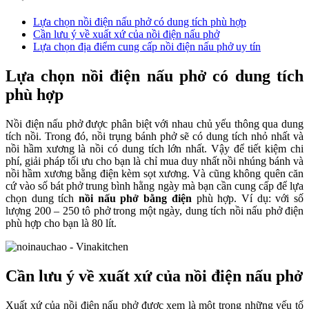
Lựa chọn nồi điện nấu phở có dung tích phù hợp
Cần lưu ý về xuất xứ của nồi điện nấu phở
Lựa chọn địa điểm cung cấp nồi điện nấu phở uy tín
Lựa chọn nồi điện nấu phở có dung tích
phù hợp
Nồi điện nấu phở được phân biệt với nhau chủ yếu thông qua dung
tích nồi. Trong đó, nồi trụng bánh phở sẽ có dung tích nhỏ nhất và
nồi hầm xương là nồi có dung tích lớn nhất. Vậy để tiết kiệm chi
phí, giải pháp tối ưu cho bạn là chỉ mua duy nhất nồi nhúng bánh và
nồi hầm xương bằng điện kèm sọt xương. Và cũng không quên căn
cứ vào số bát phở trung bình hằng ngày mà bạn cần cung cấp để lựa
chọn dung tích
nồi nấu phở bằng điện
phù hợp. Ví dụ: với số
lượng 200 – 250 tô phở trong một ngày, dung tích nồi nấu phở điện
phù hợp cho bạn là 80 lít.
Cần lưu ý về xuất xứ của nồi điện nấu phở
Xuất xứ của nồi điện nấu phở được xem là một trong những yếu tố