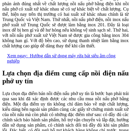
phản ánh đúng nhất về chất lượng nồi nấu phở bằng điện khi nồi
nấu phở có xuất xứ khác nhau sẽ có sự khác biệt về chất lượng. Cụ
thể, hiện nay trên thị trường có hai xuất xứ khác nhau chính là từ
Trung Quốc và Việt Nam. Thứ nhất, nồi nấu phở điện, nồi inox nấu
phở xuất xứ Trung Quốc sẽ được làm bằng inox 201. Đây là loại
inox dễ bị hen gỉ và dễ hư hỏng nếu không vệ sinh sạch sẽ. Thứ hai,
với nồi nấu phở xuất xứ Việt Nam sẽ được gia công bằng inox 304
không han gỉ. Với độ bền cao, sử dụng thanh nhiệt làm bằng inox
chất lượng cao giúp dễ dàng thay thế khi cần thiết.
Xem ngay:
Hướng dẫn sử dụng máy rửa bát siêu âm công
nghiệp
Lựa chọn địa điểm cung cấp nồi điện nấu
phở uy tín
Lựa chọn địa điểm bán nồi điện nấu phở uy tín là bước bạn phải trải
qua sau khi đã xác định được các nhu cầu mua nồi nấu phở bằng
điện. Một địa điểm uy tín không chỉ đảm bảo về mặt chất lượng,
kiểu dáng bên ngoài sản phẩm cùng các giấy tờ chứng minh xuất xứ
của nồi nấu mà còn phải có những đặc điểm như sau: có đầy đủ các
chính sách bảo hành sản phẩm, hỗ trợ vận chuyển và lắp đặt, hướng
dẫn sử dụng sản phẩm, có chính sách đổi trả đầy đủ khi sản phẩm
lỗi. Đặc biệt, có đội ngũ hỗ trợ khách hàng không chỉ trước, trong