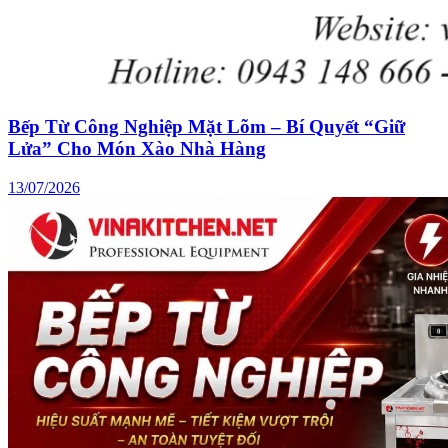
Bếp Từ Công Nghiệp Mặt Lõm – Bí Quyết “Giữ
Lửa” Cho Món Xào Nhà Hàng
13/07/2026