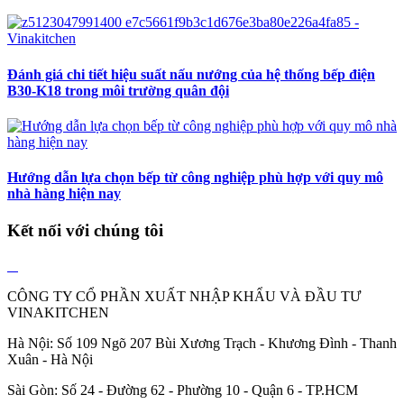
Đánh giá chi tiết hiệu suất nấu nướng của hệ thống bếp điện
B30-K18 trong môi trường quân đội
Hướng dẫn lựa chọn bếp từ công nghiệp phù hợp với quy mô
nhà hàng hiện nay
Kết nối với chúng tôi
CÔNG TY CỔ PHẦN XUẤT NHẬP KHẨU VÀ ĐẦU TƯ
VINAKITCHEN
Hà Nội: Số 109 Ngõ 207 Bùi Xương Trạch - Khương Đình - Thanh
Xuân - Hà Nội
Sài Gòn: Số 24 - Đường 62 - Phường 10 - Quận 6 - TP.HCM