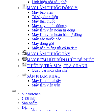
Linh kiện nồi nấu phở
MÁY LÀM THUỐC ĐÔNG Y
Máy bao viên
Tủ sấy dược liệu
Máy thái thuốc
Máy xay thuốc đông y
Máy làm viên hoàn tự động
Máy làm viên hoàn bán tự động
Máy sắc thuốc bắc
Máy đóng gói
Máy hàn miệng túi có in date
MÁY LÀM THUỐC TÂY
MÁY BƠM HÚT BÙN | HÚT BỂ PHỐT
THIẾT BỊ TRÀ SỮA, TRÀ CHANH
Quầy bar inox pha chế
SẢN PHẨM KHÁC
Máy làm khoai tây
Máy làm viên trân
Vinakitchen
Giới thiệu
Sản phẩm
Dịch vụ