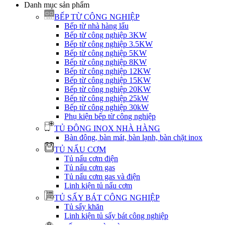
Danh mục sản phẩm
BẾP TỪ CÔNG NGHIỆP
Bếp từ nhà hàng lẩu
Bếp từ công nghiệp 3KW
Bếp từ công nghiệp 3.5KW
Bếp từ công nghiệp 5KW
Bếp từ công nghiệp 8KW
Bếp từ công nghiệp 12KW
Bếp từ công nghiệp 15KW
Bếp từ công nghiệp 20KW
Bếp từ công nghiệp 25kW
Bếp từ công nghiệp 30kW
Phụ kiện bếp từ công nghiệp
TỦ ĐÔNG INOX NHÀ HÀNG
Bàn đông, bàn mát, bàn lạnh, bàn chặt inox
TỦ NẤU CƠM
Tủ nấu cơm điện
Tủ nấu cơm gas
Tủ nấu cơm gas và điện
Linh kiện tủ nấu cơm
TỦ SẤY BÁT CÔNG NGHIỆP
Tủ sấy khăn
Linh kiện tủ sấy bát công nghiệp