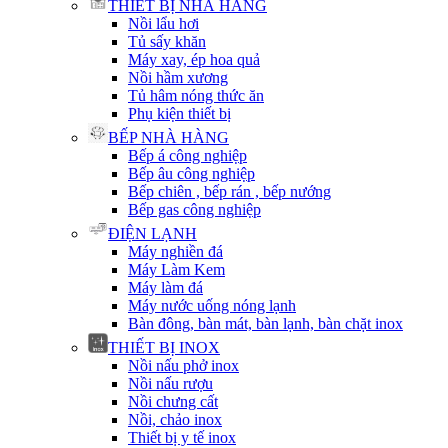
THIẾT BỊ NHÀ HÀNG
Nồi lẩu hơi
Tủ sấy khăn
Máy xay, ép hoa quả
Nồi hầm xương
Tủ hâm nóng thức ăn
Phụ kiện thiết bị
BẾP NHÀ HÀNG
Bếp á công nghiệp
Bếp âu công nghiệp
Bếp chiên , bếp rán , bếp nướng
Bếp gas công nghiệp
ĐIỆN LẠNH
Máy nghiền đá
Máy Làm Kem
Máy làm đá
Máy nước uống nóng lạnh
Bàn đông, bàn mát, bàn lạnh, bàn chặt inox
THIẾT BỊ INOX
Nồi nấu phở inox
Nồi nấu rượu
Nồi chưng cất
Nồi, chảo inox
Thiết bị y tế inox