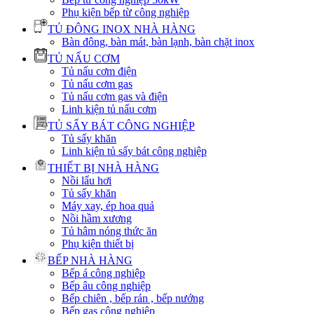
Phụ kiện bếp từ công nghiệp
TỦ ĐÔNG INOX NHÀ HÀNG
Bàn đông, bàn mát, bàn lạnh, bàn chặt inox
TỦ NẤU CƠM
Tủ nấu cơm điện
Tủ nấu cơm gas
Tủ nấu cơm gas và điện
Linh kiện tủ nấu cơm
TỦ SẤY BÁT CÔNG NGHIỆP
Tủ sấy khăn
Linh kiện tủ sấy bát công nghiệp
THIẾT BỊ NHÀ HÀNG
Nồi lẩu hơi
Tủ sấy khăn
Máy xay, ép hoa quả
Nồi hầm xương
Tủ hâm nóng thức ăn
Phụ kiện thiết bị
BẾP NHÀ HÀNG
Bếp á công nghiệp
Bếp âu công nghiệp
Bếp chiên , bếp rán , bếp nướng
Bếp gas công nghiệp