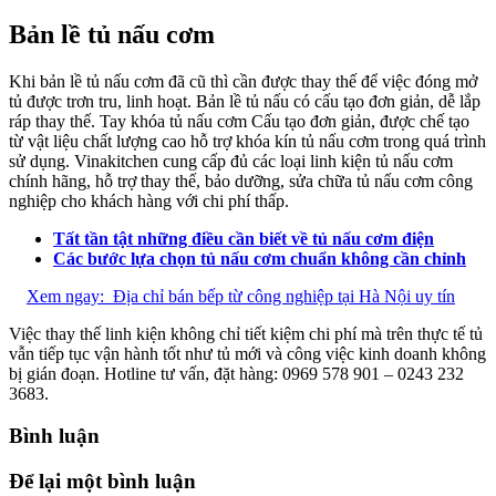
Bản lề tủ nấu cơm
Khi bản lề tủ nấu cơm đã cũ thì cần được thay thế để việc đóng mở
tủ được trơn tru, linh hoạt. Bản lề tủ nấu có cấu tạo đơn giản, dễ lắp
ráp thay thế. Tay khóa tủ nấu cơm Cấu tạo đơn giản, được chế tạo
từ vật liệu chất lượng cao hỗ trợ khóa kín tủ nấu cơm trong quá trình
sử dụng. Vinakitchen cung cấp đủ các loại linh kiện tủ nấu cơm
chính hãng, hỗ trợ thay thế, bảo dưỡng, sửa chữa tủ nấu cơm công
nghiệp cho khách hàng với chi phí thấp.
Tất tần tật những điều cần biết về tủ nấu cơm điện
Các bước lựa chọn tủ nấu cơm chuẩn không cần chỉnh
Xem ngay:
Địa chỉ bán bếp từ công nghiệp tại Hà Nội uy tín
Việc thay thế linh kiện không chỉ tiết kiệm chi phí mà trên thực tế tủ
vẫn tiếp tục vận hành tốt như tủ mới và công việc kinh doanh không
bị gián đoạn. Hotline tư vấn, đặt hàng: 0969 578 901 – 0243 232
3683.
Bình luận
Để lại một bình luận