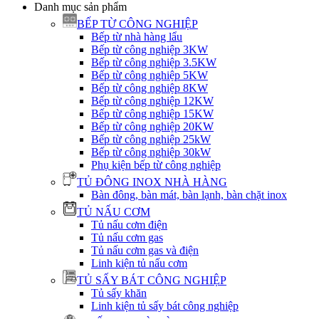
Danh mục sản phẩm
BẾP TỪ CÔNG NGHIỆP
Bếp từ nhà hàng lẩu
Bếp từ công nghiệp 3KW
Bếp từ công nghiệp 3.5KW
Bếp từ công nghiệp 5KW
Bếp từ công nghiệp 8KW
Bếp từ công nghiệp 12KW
Bếp từ công nghiệp 15KW
Bếp từ công nghiệp 20KW
Bếp từ công nghiệp 25kW
Bếp từ công nghiệp 30kW
Phụ kiện bếp từ công nghiệp
TỦ ĐÔNG INOX NHÀ HÀNG
Bàn đông, bàn mát, bàn lạnh, bàn chặt inox
TỦ NẤU CƠM
Tủ nấu cơm điện
Tủ nấu cơm gas
Tủ nấu cơm gas và điện
Linh kiện tủ nấu cơm
TỦ SẤY BÁT CÔNG NGHIỆP
Tủ sấy khăn
Linh kiện tủ sấy bát công nghiệp