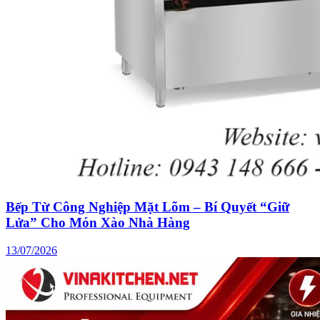
Bếp Từ Công Nghiệp Mặt Lõm – Bí Quyết “Giữ
Lửa” Cho Món Xào Nhà Hàng
13/07/2026