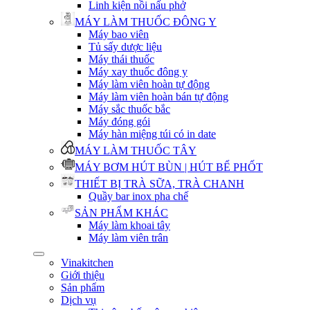
Linh kiện nồi nấu phở
MÁY LÀM THUỐC ĐÔNG Y
Máy bao viên
Tủ sấy dược liệu
Máy thái thuốc
Máy xay thuốc đông y
Máy làm viên hoàn tự động
Máy làm viên hoàn bán tự động
Máy sắc thuốc bắc
Máy đóng gói
Máy hàn miệng túi có in date
MÁY LÀM THUỐC TÂY
MÁY BƠM HÚT BÙN | HÚT BỂ PHỐT
THIẾT BỊ TRÀ SỮA, TRÀ CHANH
Quầy bar inox pha chế
SẢN PHẨM KHÁC
Máy làm khoai tây
Máy làm viên trân
Vinakitchen
Giới thiệu
Sản phẩm
Dịch vụ