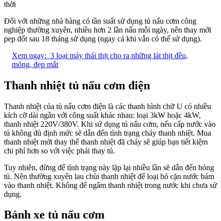
thời
Đối với những nhà hàng có tần suất sử dụng tủ nấu cơm công
nghiệp thường xuyên, nhiều hơn 2 lần nấu mỗi ngày, nên thay mới
pep đốt sau 18 tháng sử dụng (ngay cả khi vẫn có thể sử dụng).
Xem ngay:
3 loại máy thái thịt cho ra những lát thịt đều,
mỏng, đẹp mắt
Thanh nhiệt tủ nấu cơm điện
Thanh nhiệt của tủ nấu cơm điện là các thanh hình chữ U có nhiều
kích cỡ dài ngắn với công suất khác nhau: loại 3kW hoặc 4kW,
thanh nhiệt 220V/380V. Khi sử dụng tủ nấu cơm, nếu cấp nước vào
tủ không đủ định mức sẽ dẫn đến tình trạng cháy thanh nhiệt. Mua
thanh nhiệt mới thay thế thanh nhiệt đã cháy sẽ giúp bạn tiết kiệm
chi phí hơn so với việc phải thay tủ.
Tuy nhiên, đừng để tình trạng này lặp lại nhiều lần sẽ dẫn đến hỏng
tủ. Nên thường xuyên lau chùi thanh nhiệt để loại bỏ cặn nước bám
vào thanh nhiệt. Không để ngâm thanh nhiệt trong nước khi chưa sử
dụng.
Bánh xe tủ nấu cơm