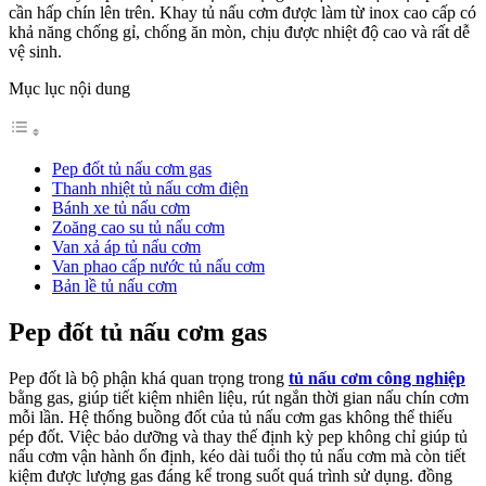
cần hấp chín lên trên. Khay tủ nấu cơm được làm từ inox cao cấp có
khả năng chống gỉ, chống ăn mòn, chịu được nhiệt độ cao và rất dễ
vệ sinh.
Mục lục nội dung
Pep đốt tủ nấu cơm gas
Thanh nhiệt tủ nấu cơm điện
Bánh xe tủ nấu cơm
Zoăng cao su tủ nấu cơm
Van xả áp tủ nấu cơm
Van phao cấp nước tủ nấu cơm
Bản lề tủ nấu cơm
Pep đốt tủ nấu cơm gas
Pep đốt là bộ phận khá quan trọng trong
tủ nấu cơm công nghiệp
bằng gas, giúp tiết kiệm nhiên liệu, rút ngắn thời gian nấu chín cơm
mỗi lần. Hệ thống buồng đốt của tủ nấu cơm gas không thể thiếu
pép đốt. Việc bảo dưỡng và thay thế định kỳ pep không chỉ giúp tủ
nấu cơm vận hành ổn định, kéo dài tuổi thọ tủ nấu cơm mà còn tiết
kiệm được lượng gas đáng kể trong suốt quá trình sử dụng. đồng