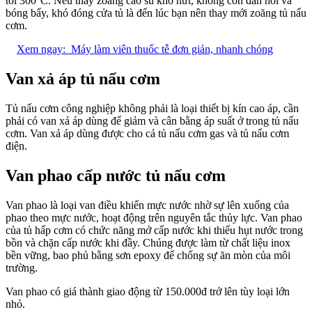
tới 300°C. Nếu thấy zoăng cao su khô nứt, không còn đàn hồi và
bóng bẩy, khó đóng cửa tủ là đến lúc bạn nên thay mới zoăng tủ nấu
cơm.
Xem ngay:
Máy làm viên thuốc tễ đơn giản, nhanh chóng
Van xả áp tủ nấu cơm
Tủ nấu cơm công nghiệp không phải là loại thiết bị kín cao áp, cần
phải có van xả áp dùng để giảm và cân bằng áp suất ở trong tủ nấu
cơm. Van xả áp dùng được cho cả tủ nấu cơm gas và tủ nấu cơm
điện.
Van phao cấp nước tủ nấu cơm
Van phao là loại van điều khiển mực nước nhờ sự lên xuống của
phao theo mực nước, hoạt động trên nguyên tắc thủy lực. Van phao
của tủ hấp cơm có chức năng mở cấp nước khi thiếu hụt nước trong
bồn và chặn cấp nước khi đầy. Chúng được làm từ chất liệu inox
bền vững, bao phủ bằng sơn epoxy để chống sự ăn mòn của môi
trường.
Van phao có giá thành giao động từ 150.000đ trở lên tùy loại lớn
nhỏ.