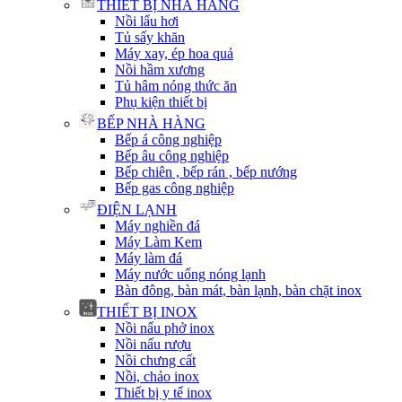
THIẾT BỊ NHÀ HÀNG
Nồi lẩu hơi
Tủ sấy khăn
Máy xay, ép hoa quả
Nồi hầm xương
Tủ hâm nóng thức ăn
Phụ kiện thiết bị
BẾP NHÀ HÀNG
Bếp á công nghiệp
Bếp âu công nghiệp
Bếp chiên , bếp rán , bếp nướng
Bếp gas công nghiệp
ĐIỆN LẠNH
Máy nghiền đá
Máy Làm Kem
Máy làm đá
Máy nước uống nóng lạnh
Bàn đông, bàn mát, bàn lạnh, bàn chặt inox
THIẾT BỊ INOX
Nồi nấu phở inox
Nồi nấu rượu
Nồi chưng cất
Nồi, chảo inox
Thiết bị y tế inox