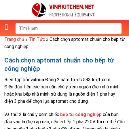
Skip
to
content
Tìm
kiếm:
Trang chủ
»
Tin Tức
»
Cách chọn aptomat chuẩn cho bếp từ
công nghiệp
Cách chọn aptomat chuẩn cho bếp từ
công nghiệp
Biên tập bởi:
admin
Đăng 2 năm trước
583 lượt xem
Điều đầu tiên các bạn cần chú ý xem nguồn điện nhà mình
hoặc khu bếp nhà mình sử dụng là nguồn điện 1 pha hay
điện 3 pha để chọn lựa aptomat cho đúng.
Và thứ 2 là chú ý xem chiếc
bếp từ công nghiệp
của bạn
đầu vào là điện áp nào, nếu là bếp 1 pha 220V thì có thể đấu
vào nguồn 1 pha hoặc 3 pha đều được. Nhưng nếu là chiếc