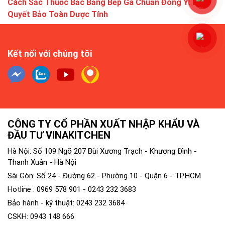
Cách Sắc Thuốc Bắc Bằng Bếp Ga Chuẩn Đông Y: Bí
M
Quyết Bảo Toàn Dược Tính
đ
Kết nối với chúng tôi
CÔNG TY CỔ PHẦN XUẤT NHẬP KHẨU VÀ
ĐẦU TƯ VINAKITCHEN
Hà Nội: Số 109 Ngõ 207 Bùi Xương Trạch - Khương Đình -
Thanh Xuân - Hà Nội
Sài Gòn: Số 24 - Đường 62 - Phường 10 - Quận 6 - TP.HCM
Hotline : 0969 578 901 - 0243 232 3683
Bảo hành - kỹ thuật: 0243 232 3684
CSKH: 0943 148 666