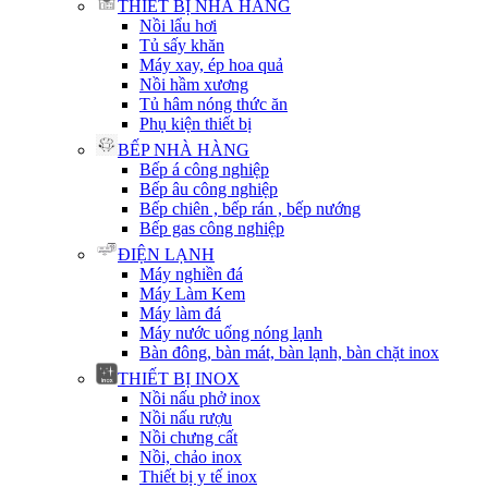
THIẾT BỊ NHÀ HÀNG
Nồi lẩu hơi
Tủ sấy khăn
Máy xay, ép hoa quả
Nồi hầm xương
Tủ hâm nóng thức ăn
Phụ kiện thiết bị
BẾP NHÀ HÀNG
Bếp á công nghiệp
Bếp âu công nghiệp
Bếp chiên , bếp rán , bếp nướng
Bếp gas công nghiệp
ĐIỆN LẠNH
Máy nghiền đá
Máy Làm Kem
Máy làm đá
Máy nước uống nóng lạnh
Bàn đông, bàn mát, bàn lạnh, bàn chặt inox
THIẾT BỊ INOX
Nồi nấu phở inox
Nồi nấu rượu
Nồi chưng cất
Nồi, chảo inox
Thiết bị y tế inox