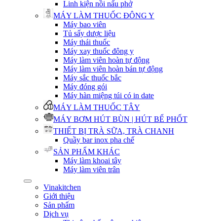
Linh kiện nồi nấu phở
MÁY LÀM THUỐC ĐÔNG Y
Máy bao viên
Tủ sấy dược liệu
Máy thái thuốc
Máy xay thuốc đông y
Máy làm viên hoàn tự động
Máy làm viên hoàn bán tự động
Máy sắc thuốc bắc
Máy đóng gói
Máy hàn miệng túi có in date
MÁY LÀM THUỐC TÂY
MÁY BƠM HÚT BÙN | HÚT BỂ PHỐT
THIẾT BỊ TRÀ SỮA, TRÀ CHANH
Quầy bar inox pha chế
SẢN PHẨM KHÁC
Máy làm khoai tây
Máy làm viên trân
Vinakitchen
Giới thiệu
Sản phẩm
Dịch vụ