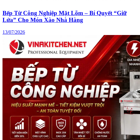
Bếp Từ Công Nghiệp Mặt Lõm – Bí Quyết “Giữ
Lửa” Cho Món Xào Nhà Hàng
13/07/2026