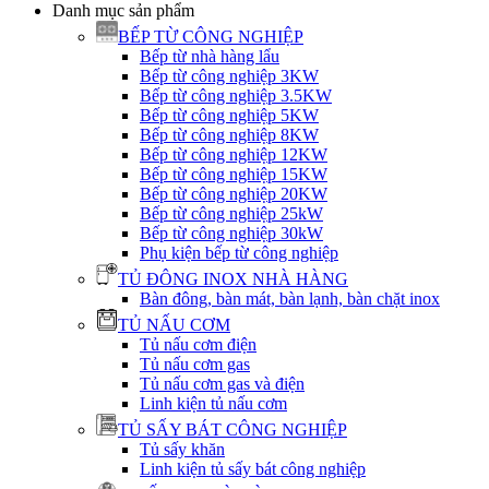
Danh mục sản phẩm
BẾP TỪ CÔNG NGHIỆP
Bếp từ nhà hàng lẩu
Bếp từ công nghiệp 3KW
Bếp từ công nghiệp 3.5KW
Bếp từ công nghiệp 5KW
Bếp từ công nghiệp 8KW
Bếp từ công nghiệp 12KW
Bếp từ công nghiệp 15KW
Bếp từ công nghiệp 20KW
Bếp từ công nghiệp 25kW
Bếp từ công nghiệp 30kW
Phụ kiện bếp từ công nghiệp
TỦ ĐÔNG INOX NHÀ HÀNG
Bàn đông, bàn mát, bàn lạnh, bàn chặt inox
TỦ NẤU CƠM
Tủ nấu cơm điện
Tủ nấu cơm gas
Tủ nấu cơm gas và điện
Linh kiện tủ nấu cơm
TỦ SẤY BÁT CÔNG NGHIỆP
Tủ sấy khăn
Linh kiện tủ sấy bát công nghiệp