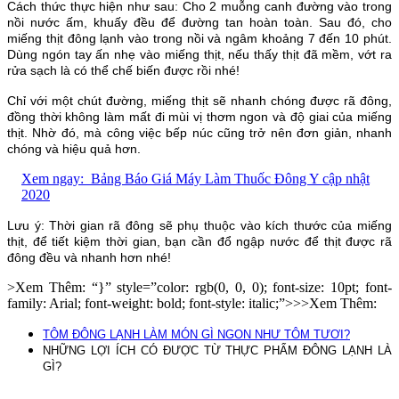
Cách thức thực hiện như sau: Cho 2 muỗng canh đường vào trong
nồi nước ấm, khuấy đều để đường tan hoàn toàn. Sau đó, cho
miếng thịt đông lạnh vào trong nồi và ngâm khoảng 7 đến 10 phút.
Dùng ngón tay ấn nhẹ vào miếng thịt, nếu thấy thịt đã mềm, vớt ra
rửa sạch là có thể chế biến được rồi nhé!
Chỉ với một chút đường, miếng thịt sẽ nhanh chóng được rã đông,
đồng thời không làm mất đi mùi vị thơm ngon và độ giai của miếng
thịt. Nhờ đó, mà công việc bếp núc cũng trở nên đơn giản, nhanh
chóng và hiệu quả hơn.
Xem ngay:
Bảng Báo Giá Máy Làm Thuốc Đông Y cập nhật
2020
Lưu ý: Thời gian rã đông sẽ phụ thuộc vào kích thước của miếng
thịt, để tiết kiệm thời gian, bạn cần đổ ngập nước để thịt được rã
đông đều và nhanh hơn nhé!
>Xem Thêm: “}” style=”color: rgb(0, 0, 0); font-size: 10pt; font-
family: Arial; font-weight: bold; font-style: italic;”>>>Xem Thêm:
TÔM ĐÔNG LẠNH LÀM MÓN GÌ NGON NHƯ TÔM TƯƠI?
NHỮNG LỢI ÍCH CÓ ĐƯỢC TỪ THỰC PHẨM ĐÔNG LẠNH LÀ
GÌ?