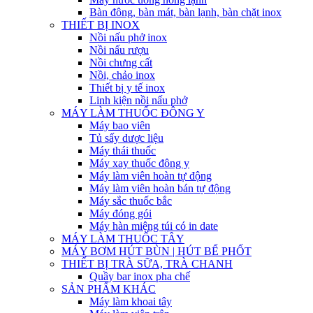
Bàn đông, bàn mát, bàn lạnh, bàn chặt inox
THIẾT BỊ INOX
Nồi nấu phở inox
Nồi nấu rượu
Nồi chưng cất
Nồi, chảo inox
Thiết bị y tế inox
Linh kiện nồi nấu phở
MÁY LÀM THUỐC ĐÔNG Y
Máy bao viên
Tủ sấy dược liệu
Máy thái thuốc
Máy xay thuốc đông y
Máy làm viên hoàn tự động
Máy làm viên hoàn bán tự động
Máy sắc thuốc bắc
Máy đóng gói
Máy hàn miệng túi có in date
MÁY LÀM THUỐC TÂY
MÁY BƠM HÚT BÙN | HÚT BỂ PHỐT
THIẾT BỊ TRÀ SỮA, TRÀ CHANH
Quầy bar inox pha chế
SẢN PHẨM KHÁC
Máy làm khoai tây