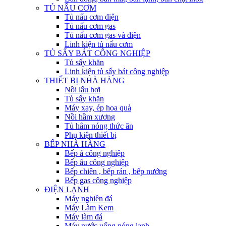
TỦ NẤU CƠM
Tủ nấu cơm điện
Tủ nấu cơm gas
Tủ nấu cơm gas và điện
Linh kiện tủ nấu cơm
TỦ SẤY BÁT CÔNG NGHIỆP
Tủ sấy khăn
Linh kiện tủ sấy bát công nghiệp
THIẾT BỊ NHÀ HÀNG
Nồi lẩu hơi
Tủ sấy khăn
Máy xay, ép hoa quả
Nồi hầm xương
Tủ hâm nóng thức ăn
Phụ kiện thiết bị
BẾP NHÀ HÀNG
Bếp á công nghiệp
Bếp âu công nghiệp
Bếp chiên , bếp rán , bếp nướng
Bếp gas công nghiệp
ĐIỆN LẠNH
Máy nghiền đá
Máy Làm Kem
Máy làm đá
Máy nước uống nóng lạnh