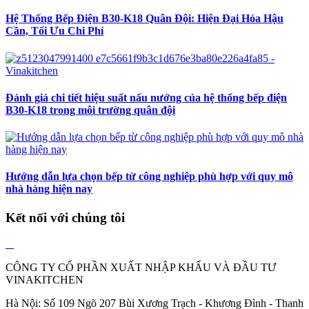
Hệ Thống Bếp Điện B30-K18 Quân Đội: Hiện Đại Hóa Hậu
Cần, Tối Ưu Chi Phí
Đánh giá chi tiết hiệu suất nấu nướng của hệ thống bếp điện
B30-K18 trong môi trường quân đội
Hướng dẫn lựa chọn bếp từ công nghiệp phù hợp với quy mô
nhà hàng hiện nay
Kết nối với chúng tôi
CÔNG TY CỔ PHẦN XUẤT NHẬP KHẨU VÀ ĐẦU TƯ
VINAKITCHEN
Hà Nội: Số 109 Ngõ 207 Bùi Xương Trạch - Khương Đình - Thanh