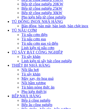
Bếp từ công nghiệp 20KW
Bếp từ công nghiệp 25kW
Bếp từ công nghiệp 30kW
Phụ kiện bếp từ công nghiệp
TỦ ĐÔNG INOX NHÀ HÀNG
Bàn đông, bàn mát, bàn lạnh, bàn chặt inox
TỦ NẤU CƠM
Tủ nấu cơm điện
Tủ nấu cơm gas
Tủ nấu cơm gas và điện
Linh kiện tủ nấu cơm
TỦ SẤY BÁT CÔNG NGHIỆP
Tủ sấy khăn
Linh kiện tủ sấy bát công nghiệp
THIẾT BỊ NHÀ HÀNG
Nồi lẩu hơi
Tủ sấy khăn
Máy xay, ép hoa quả
Nồi hầm xương
Tủ hâm nóng thức ăn
Phụ kiện thiết bị
BẾP NHÀ HÀNG
Bếp á công nghiệp
Bếp âu công nghiệp