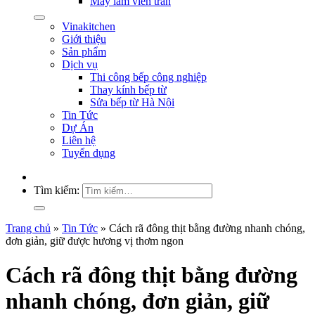
Máy làm viên trân
Vinakitchen
Giới thiệu
Sản phẩm
Dịch vụ
Thi công bếp công nghiệp
Thay kính bếp từ
Sửa bếp từ Hà Nội
Tin Tức
Dự Án
Liên hệ
Tuyển dụng
Tìm kiếm:
Trang chủ
»
Tin Tức
»
Cách rã đông thịt bằng đường nhanh chóng,
đơn giản, giữ được hương vị thơm ngon
Cách rã đông thịt bằng đường
nhanh chóng, đơn giản, giữ