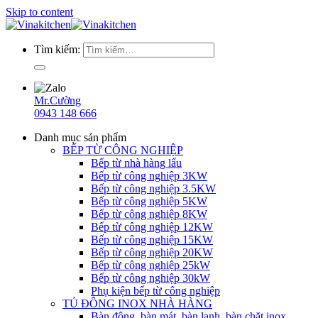
Skip to content
Tìm kiếm:
Mr.Cường
0943 148 666
Danh mục sản phẩm
BẾP TỪ CÔNG NGHIỆP
Bếp từ nhà hàng lẩu
Bếp từ công nghiệp 3KW
Bếp từ công nghiệp 3.5KW
Bếp từ công nghiệp 5KW
Bếp từ công nghiệp 8KW
Bếp từ công nghiệp 12KW
Bếp từ công nghiệp 15KW
Bếp từ công nghiệp 20KW
Bếp từ công nghiệp 25kW
Bếp từ công nghiệp 30kW
Phụ kiện bếp từ công nghiệp
TỦ ĐÔNG INOX NHÀ HÀNG
Bàn đông, bàn mát, bàn lạnh, bàn chặt inox