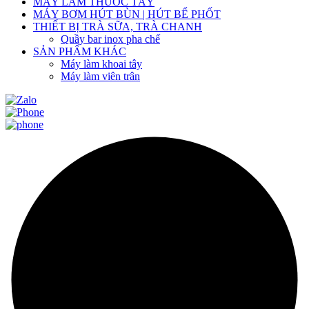
MÁY LÀM THUỐC TÂY
MÁY BƠM HÚT BÙN | HÚT BỂ PHỐT
THIẾT BỊ TRÀ SỮA, TRÀ CHANH
Quầy bar inox pha chế
SẢN PHẨM KHÁC
Máy làm khoai tây
Máy làm viên trân