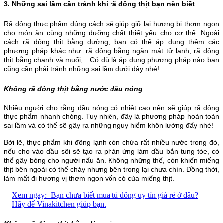
3. Những sai lầm cần tránh khi rã đông thịt bạn nên biết
Rã đông thực phẩm đúng cách sẽ giúp giữ lại hương bị thơm ngon
cho món ăn cùng những dưỡng chất thiết yếu cho cơ thể. Ngoài
cách rã đông thịt bằng đường, bạn có thể áp dụng thêm các
phương pháp khác như: rã đông bằng ngăn mát tử lạnh, rã đông
thịt bằng chanh và muối,…Có dù là áp dụng phương pháp nào bạn
cũng cần phải tránh những sai lầm dưới đây nhé!
Không rã đông thịt bằng nước dầu nóng
Nhiều người cho rằng dầu nóng có nhiệt cao nên sẽ giúp rã đông
thực phẩm nhanh chóng. Tuy nhiên, đây là phương pháp hoàn toàn
sai lầm và có thể sẽ gây ra những nguy hiểm khôn lường đấy nhé!
Bởi lẽ, thực phẩm khi đông lạnh còn chứa rất nhiều nước trong đó,
nếu cho vào dầu sôi sẽ tạo ra phản ứng làm dầu bắn tung tóe, có
thể gây bỏng cho người nấu ăn. Không những thế, còn khiến miếng
thịt bên ngoài có thể cháy nhưng bên trong lại chưa chín. Đồng thời,
làm mất đi hương vị thơm ngon vốn có của miếng thịt.
Xem ngay:
Bạn chưa biết mua tủ đông uy tín giá rẻ ở đâu?
Hãy để Vinakitchen giúp bạn.