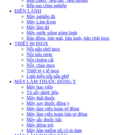
Bếp chiên , bếp rán , bếp nướng
Bếp gas công nghiệp
ĐIỆN LẠNH
Máy nghiền đá
Máy Làm Kem
Máy làm đá
Máy nước uống nóng lạnh
Bàn đông, bàn mát, bàn lạnh, bàn chặt inox
THIẾT BỊ INOX
Nồi nấu phở inox
Nồi nấu rượu
Nồi chưng cất
Nồi, chảo inox
Thiết bị y tế inox
Linh kiện nồi nấu phở
MÁY LÀM THUỐC ĐÔNG Y
Máy bao viên
Tủ sấy dược liệu
Máy thái thuốc
Máy xay thuốc đông y
Máy làm viên hoàn tự động
Máy làm viên hoàn bán tự động
Máy sắc thuốc bắc
Máy đóng gói
Máy hàn miệng túi có in date