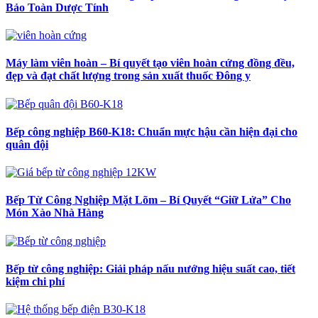
Bảo Toàn Dược Tính
Máy làm viên hoàn – Bí quyết tạo viên hoàn cứng đồng đều,
đẹp và đạt chất lượng trong sản xuất thuốc Đông y
Bếp công nghiệp B60-K18: Chuẩn mực hậu cần hiện đại cho
quân đội
Bếp Từ Công Nghiệp Mặt Lõm – Bí Quyết “Giữ Lửa” Cho
Món Xào Nhà Hàng
Bếp từ công nghiệp: Giải pháp nấu nướng hiệu suất cao, tiết
kiệm chi phí