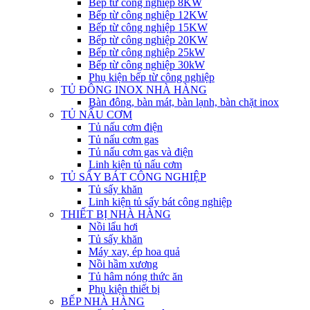
Bếp từ công nghiệp 8KW
Bếp từ công nghiệp 12KW
Bếp từ công nghiệp 15KW
Bếp từ công nghiệp 20KW
Bếp từ công nghiệp 25kW
Bếp từ công nghiệp 30kW
Phụ kiện bếp từ công nghiệp
TỦ ĐÔNG INOX NHÀ HÀNG
Bàn đông, bàn mát, bàn lạnh, bàn chặt inox
TỦ NẤU CƠM
Tủ nấu cơm điện
Tủ nấu cơm gas
Tủ nấu cơm gas và điện
Linh kiện tủ nấu cơm
TỦ SẤY BÁT CÔNG NGHIỆP
Tủ sấy khăn
Linh kiện tủ sấy bát công nghiệp
THIẾT BỊ NHÀ HÀNG
Nồi lẩu hơi
Tủ sấy khăn
Máy xay, ép hoa quả
Nồi hầm xương
Tủ hâm nóng thức ăn
Phụ kiện thiết bị
BẾP NHÀ HÀNG