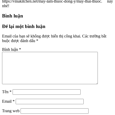
https://vinakitchen.net/may-lam-thuoc-dong-y/may-thai-thuoc. này
nhé!
Bình luận
Để lại một bình luận
Email của bạn sẽ không được hiển thị công khai.
Các trường bắt
buộc được đánh dấu
*
Bình luận
*
Tên
*
Email
*
Trang web