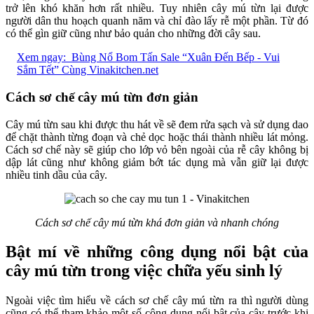
trở lên khó khăn hơn rất nhiều. Tuy nhiên cây mú từn lại được
người dân thu hoạch quanh năm và chỉ đào lấy rễ một phần. Từ đó
có thể gìn giữ cũng như bảo quản cho những đời cây sau.
Xem ngay:
Bùng Nổ Bom Tấn Sale “Xuân Đến Bếp - Vui
Sắm Tết” Cùng Vinakitchen.net
Cách sơ chế cây mú từn đơn giản
Cây mú từn sau khi được thu hát về sẽ đem rửa sạch và sử dụng dao
để chặt thành từng đoạn và chẻ dọc hoặc thái thành nhiều lát mỏng.
Cách sơ chế này sẽ giúp cho lớp vỏ bên ngoài của rễ cây không bị
dập lát cũng như không giảm bớt tác dụng mà vẫn giữ lại được
nhiều tinh dầu của cây.
Cách sơ chế cây mú từn khá đơn giản và nhanh chóng
Bật mí về những công dụng nổi bật của
cây mú từn trong việc chữa yếu sinh lý
Ngoài việc tìm hiểu về cách sơ chế cây mú từn ra thì người dùng
cũng có thể tham khảo một số công dụng nổi bật của cây trước khi