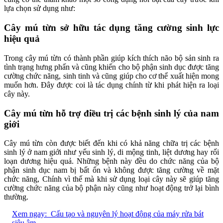
lựa chọn sử dụng như:
Cây mú từn sở hữu tác dụng tăng cường sinh lực
hiệu quả
Trong cây mú từn có thành phần giúp kích thích não bộ sản sinh ra
tình trạng hưng phấn và cũng khiến cho bộ phận sinh dục được tăng
cường chức năng, sinh tinh và cũng giúp cho cơ thể xuất hiện mong
muốn hơn. Đây được coi là tác dụng chính từ khi phát hiện ra loại
cây này.
Cây mú từn hỗ trợ điều trị các bệnh sinh lý của nam
giới
Cây mú từn còn được biết đến khi có khả năng chữa trị các bệnh
sinh lý ở nam giới như yếu sinh lý, di mộng tinh, liệt dương hay rối
loạn dương hiệu quả. Những bệnh này đều do chức năng của bộ
phận sinh dục nam bị bất ổn và không được tăng cường về mặt
chức năng, Chính vì thế mà khi sử dụng loại cây này sẽ giúp tăng
cường chức năng của bộ phận này cũng như hoạt động trở lại bình
thường.
Xem ngay:
Cấu tạo và nguyên lý hoạt động của máy rửa bát
siêu âm