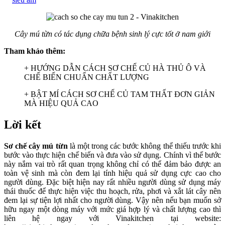
Cây mú từn có tác dụng chữa bệnh sinh lý cực tốt ở nam giới
Tham khảo thêm:
+
HƯỚNG DẪN CÁCH SƠ CHẾ CỦ HÀ THỦ Ô VÀ
CHẾ BIẾN CHUẨN CHẤT LƯỢNG
+
BẬT MÍ CÁCH SƠ CHẾ CỦ TAM THẤT ĐƠN GIẢN
MÀ HIỆU QUẢ CAO
Lời kết
Sơ chế cây mú từn
là một trong các bước không thể thiếu trước khi
bước vào thực hiện chế biến và đưa vào sử dụng. Chính vì thế bước
này nắm vai trò rất quan trọng không chỉ có thể đảm bảo được an
toàn vệ sinh mà còn đem lại tính hiệu quả sử dụng cực cao cho
người dùng. Đặc biệt hiện nay rất nhiều người dùng sử dụng máy
thái thuốc để thực hiện việc thu hoạch, rửa, phơi và xắt lát cây nên
đem lại sự tiện lợi nhất cho người dùng. Vậy nên nếu bạn muốn sở
hữu ngay một dòng máy với mức giá hợp lý và chất lượng cao thì
liên hệ ngay với Vinakitchen tại website: