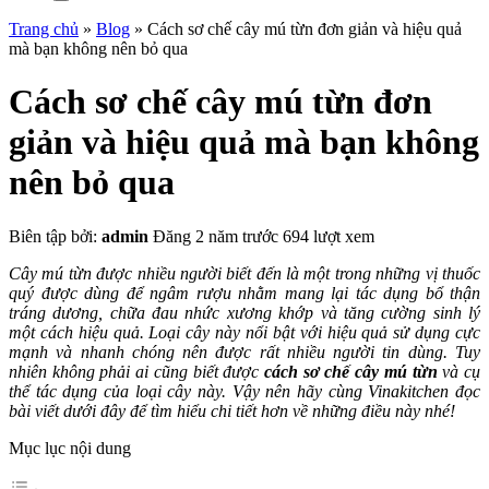
Trang chủ
»
Blog
»
Cách sơ chế cây mú từn đơn giản và hiệu quả
mà bạn không nên bỏ qua
Cách sơ chế cây mú từn đơn
giản và hiệu quả mà bạn không
nên bỏ qua
Biên tập bởi:
admin
Đăng 2 năm trước
694 lượt xem
Cây mú từn được nhiều người biết đến là một trong những vị thuốc
quý được dùng để ngâm rượu nhằm mang lại tác dụng bổ thận
tráng dương, chữa đau nhức xương khớp và tăng cường sinh lý
một cách hiệu quả. Loại cây này nổi bật với hiệu quả sử dụng cực
mạnh và nhanh chóng nên được rất nhiều người tin dùng. Tuy
nhiên không phải ai cũng biết được
cách sơ chế cây mú từn
và cụ
thể tác dụng của loại cây này. Vậy nên hãy cùng Vinakitchen đọc
bài viết dưới đây để tìm hiểu chi tiết hơn về những điều này nhé!
Mục lục nội dung