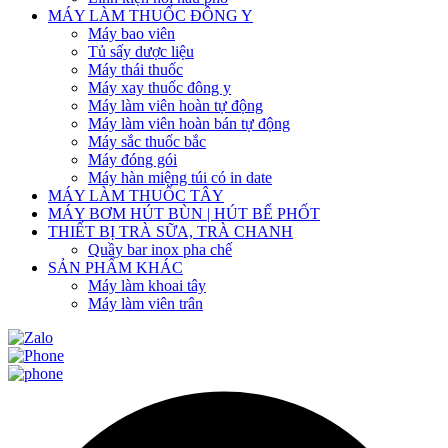
MÁY LÀM THUỐC ĐÔNG Y
Máy bao viên
Tủ sấy dược liệu
Máy thái thuốc
Máy xay thuốc đông y
Máy làm viên hoàn tự động
Máy làm viên hoàn bán tự động
Máy sắc thuốc bắc
Máy đóng gói
Máy hàn miệng túi có in date
MÁY LÀM THUỐC TÂY
MÁY BƠM HÚT BÙN | HÚT BỂ PHỐT
THIẾT BỊ TRÀ SỮA, TRÀ CHANH
Quầy bar inox pha chế
SẢN PHẨM KHÁC
Máy làm khoai tây
Máy làm viên trân