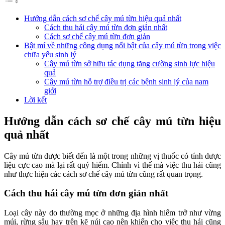
Hướng dẫn cách sơ chế cây mú từn hiệu quả nhất
Cách thu hái cây mú từn đơn giản nhất
Cách sơ chế cây mú từn đơn giản
Bật mí về những công dụng nổi bật của cây mú từn trong việc
chữa yếu sinh lý
Cây mú từn sở hữu tác dụng tăng cường sinh lực hiệu
quả
Cây mú từn hỗ trợ điều trị các bệnh sinh lý của nam
giới
Lời kết
Hướng dẫn cách sơ chế cây mú từn hiệu
quả nhất
Cây mú từn được biết đến là một trong những vị thuốc có tính dược
liệu cực cao mà lại rất quý hiếm. Chính vì thế mà việc thu hái cũng
như thực hiện các cách sơ chế cây mú từn cũng rất quan trọng.
Cách thu hái cây mú từn đơn giản nhất
Loại cây này do thường mọc ở những địa hình hiểm trở như vừng
múi, rừng sâu hay trên kẽ núi cao nên khiến cho việc thu hái cũng