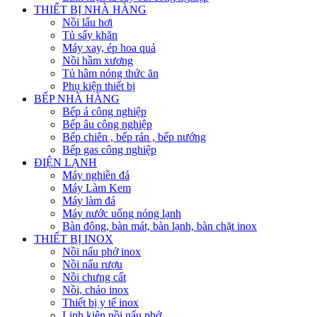
THIẾT BỊ NHÀ HÀNG
Nồi lẩu hơi
Tủ sấy khăn
Máy xay, ép hoa quả
Nồi hầm xương
Tủ hâm nóng thức ăn
Phụ kiện thiết bị
BẾP NHÀ HÀNG
Bếp á công nghiệp
Bếp âu công nghiệp
Bếp chiên , bếp rán , bếp nướng
Bếp gas công nghiệp
ĐIỆN LẠNH
Máy nghiền đá
Máy Làm Kem
Máy làm đá
Máy nước uống nóng lạnh
Bàn đông, bàn mát, bàn lạnh, bàn chặt inox
THIẾT BỊ INOX
Nồi nấu phở inox
Nồi nấu rượu
Nồi chưng cất
Nồi, chảo inox
Thiết bị y tế inox
Linh kiện nồi nấu phở