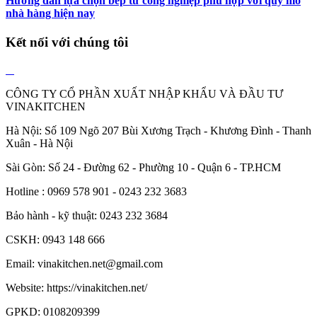
Hướng dẫn lựa chọn bếp từ công nghiệp phù hợp với quy mô
nhà hàng hiện nay
Kết nối với chúng tôi
CÔNG TY CỔ PHẦN XUẤT NHẬP KHẨU VÀ ĐẦU TƯ
VINAKITCHEN
Hà Nội: Số 109 Ngõ 207 Bùi Xương Trạch - Khương Đình - Thanh
Xuân - Hà Nội
Sài Gòn: Số 24 - Đường 62 - Phường 10 - Quận 6 - TP.HCM
Hotline : 0969 578 901 - 0243 232 3683
Bảo hành - kỹ thuật: 0243 232 3684
CSKH: 0943 148 666
Email: vinakitchen.net@gmail.com
Website: https://vinakitchen.net/
GPKD: 0108209399