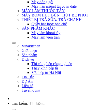
Máy đóng gói
Máy hàn miệng túi có in date
MÁY LÀM THUỐC TÂY
MÁY BƠM HÚT BÙN | HÚT BỂ PHỐT
THIẾT BỊ TRÀ SỮA, TRÀ CHANH
Quầy bar inox pha chế
SẢN PHẨM KHÁC
Máy làm khoai tây
Máy làm viên trân
Vinakitchen
Giới thiệu
Sản phẩm
Dịch vụ
Thi công bếp công nghiệp
Thay kính bếp từ
Sửa bếp từ Hà Nội
Tin Tức
Dự Án
Liên hệ
Tuyển dụng
Tìm kiếm: