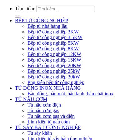
Tìm kiếm:
BẾP TỪ CÔNG NGHIỆP
Bếp từ nhà hàng lẩu
Bếp từ công nghiệp 3KW
Bếp từ công nghiệp 3.5KW
Bếp từ công nghiệp 5KW
Bếp từ công nghiệp 8KW
Bếp từ công nghiệp 12KW
Bếp từ công nghiệp 15KW
Bếp từ công nghiệp 20KW
Bếp từ công nghiệp 25kW
Bếp từ công nghiệp 30kW
Phụ kiện bếp từ công nghiệp
TỦ ĐÔNG INOX NHÀ HÀNG
Bàn đông, bàn mát, bàn lạnh, bàn chặt inox
TỦ NẤU CƠM
Tủ nấu cơm điện
Tủ nấu cơm gas
Tủ nấu cơm gas và điện
Linh kiện tủ nấu cơm
TỦ SẤY BÁT CÔNG NGHIỆP
Tủ sấy khăn
Linh kiện tủ sấy bát công nghiệp