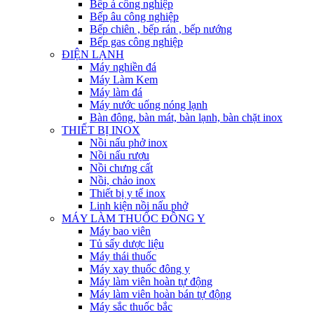
Bếp á công nghiệp
Bếp âu công nghiệp
Bếp chiên , bếp rán , bếp nướng
Bếp gas công nghiệp
ĐIỆN LẠNH
Máy nghiền đá
Máy Làm Kem
Máy làm đá
Máy nước uống nóng lạnh
Bàn đông, bàn mát, bàn lạnh, bàn chặt inox
THIẾT BỊ INOX
Nồi nấu phở inox
Nồi nấu rượu
Nồi chưng cất
Nồi, chảo inox
Thiết bị y tế inox
Linh kiện nồi nấu phở
MÁY LÀM THUỐC ĐÔNG Y
Máy bao viên
Tủ sấy dược liệu
Máy thái thuốc
Máy xay thuốc đông y
Máy làm viên hoàn tự động
Máy làm viên hoàn bán tự động
Máy sắc thuốc bắc