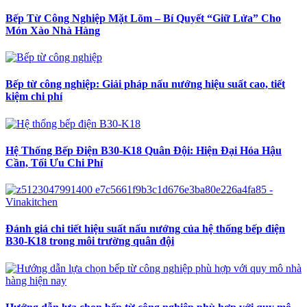
Bếp Từ Công Nghiệp Mặt Lõm – Bí Quyết “Giữ Lửa” Cho
Món Xào Nhà Hàng
Bếp từ công nghiệp: Giải pháp nấu nướng hiệu suất cao, tiết
kiệm chi phí
Hệ Thống Bếp Điện B30-K18 Quân Đội: Hiện Đại Hóa Hậu
Cần, Tối Ưu Chi Phí
Đánh giá chi tiết hiệu suất nấu nướng của hệ thống bếp điện
B30-K18 trong môi trường quân đội