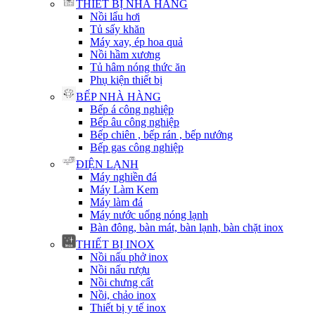
THIẾT BỊ NHÀ HÀNG
Nồi lẩu hơi
Tủ sấy khăn
Máy xay, ép hoa quả
Nồi hầm xương
Tủ hâm nóng thức ăn
Phụ kiện thiết bị
BẾP NHÀ HÀNG
Bếp á công nghiệp
Bếp âu công nghiệp
Bếp chiên , bếp rán , bếp nướng
Bếp gas công nghiệp
ĐIỆN LẠNH
Máy nghiền đá
Máy Làm Kem
Máy làm đá
Máy nước uống nóng lạnh
Bàn đông, bàn mát, bàn lạnh, bàn chặt inox
THIẾT BỊ INOX
Nồi nấu phở inox
Nồi nấu rượu
Nồi chưng cất
Nồi, chảo inox
Thiết bị y tế inox