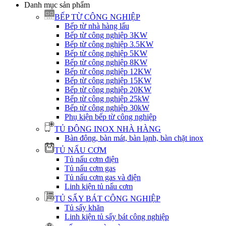
Danh mục sản phẩm
BẾP TỪ CÔNG NGHIỆP
Bếp từ nhà hàng lẩu
Bếp từ công nghiệp 3KW
Bếp từ công nghiệp 3.5KW
Bếp từ công nghiệp 5KW
Bếp từ công nghiệp 8KW
Bếp từ công nghiệp 12KW
Bếp từ công nghiệp 15KW
Bếp từ công nghiệp 20KW
Bếp từ công nghiệp 25kW
Bếp từ công nghiệp 30kW
Phụ kiện bếp từ công nghiệp
TỦ ĐÔNG INOX NHÀ HÀNG
Bàn đông, bàn mát, bàn lạnh, bàn chặt inox
TỦ NẤU CƠM
Tủ nấu cơm điện
Tủ nấu cơm gas
Tủ nấu cơm gas và điện
Linh kiện tủ nấu cơm
TỦ SẤY BÁT CÔNG NGHIỆP
Tủ sấy khăn
Linh kiện tủ sấy bát công nghiệp