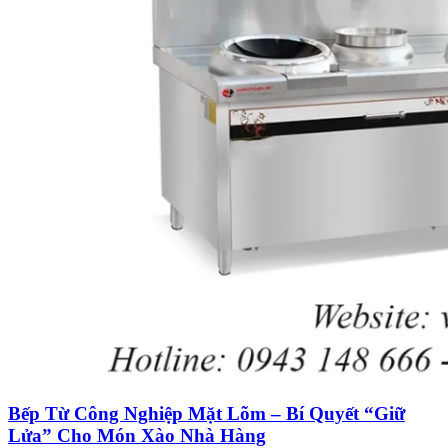
Bếp Từ Công Nghiệp Mặt Lõm – Bí Quyết “Giữ
Lửa” Cho Món Xào Nhà Hàng