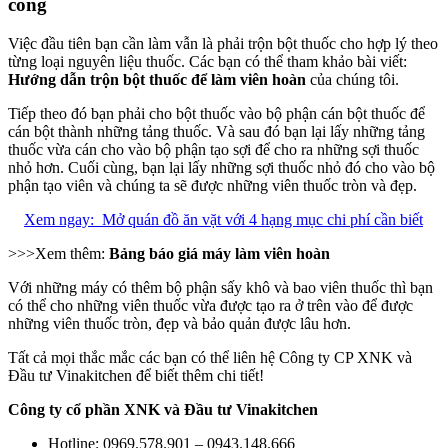
công
Việc đầu tiên bạn cần làm vẫn là phải trộn bột thuốc cho hợp lý theo
từng loại nguyên liệu thuốc. Các bạn có thể tham khảo bài viết:
Hướng dẫn trộn bột thuốc để làm viên hoàn
của chúng tôi.
Tiếp theo đó bạn phải cho bột thuốc vào bộ phận cán bột thuốc để
cán bột thành những tảng thuốc. Và sau đó bạn lại lấy những tảng
thuốc vừa cán cho vào bộ phận tạo sợi để cho ra những sợi thuốc
nhỏ hơn. Cuối cùng, bạn lại lấy những sợi thuốc nhỏ đó cho vào bộ
phận tạo viên và chúng ta sẽ được những viên thuốc tròn và đẹp.
Xem ngay:
Mở quán đồ ăn vặt với 4 hạng mục chi phí cần biết
>>>Xem thêm:
Bảng báo giá máy làm viên hoàn
Với những máy có thêm bộ phận sấy khô và bao viên thuốc thì bạn
có thể cho những viên thuốc vừa được tạo ra ở trên vào để được
những viên thuốc tròn, đẹp và bảo quản được lâu hơn.
Tất cả mọi thắc mắc các bạn có thể liên hệ Công ty CP XNK và
Đầu tư Vinakitchen để biết thêm chi tiết!
Công ty cổ phần XNK và Đầu tư Vinakitchen
Hotline: 0969.578.901 – 0943.148.666