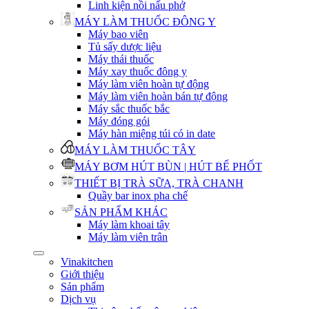
Linh kiện nồi nấu phở
MÁY LÀM THUỐC ĐÔNG Y
Máy bao viên
Tủ sấy dược liệu
Máy thái thuốc
Máy xay thuốc đông y
Máy làm viên hoàn tự động
Máy làm viên hoàn bán tự động
Máy sắc thuốc bắc
Máy đóng gói
Máy hàn miệng túi có in date
MÁY LÀM THUỐC TÂY
MÁY BƠM HÚT BÙN | HÚT BỂ PHỐT
THIẾT BỊ TRÀ SỮA, TRÀ CHANH
Quầy bar inox pha chế
SẢN PHẨM KHÁC
Máy làm khoai tây
Máy làm viên trân
Vinakitchen
Giới thiệu
Sản phẩm
Dịch vụ