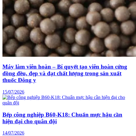
Máy làm viên hoàn – Bí quyết tạo viên hoàn cứng
đồng đều, đẹp và đạt chất lượng trong sản xuất
thuốc Đông y
15/07/2026
Bếp công nghiệp B60-K18: Chuẩn mực hậu cần
hiện đại cho quân đội
14/07/2026