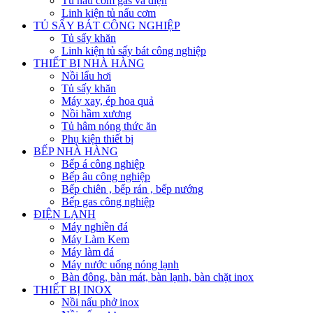
Tủ nấu cơm gas và điện
Linh kiện tủ nấu cơm
TỦ SẤY BÁT CÔNG NGHIỆP
Tủ sấy khăn
Linh kiện tủ sấy bát công nghiệp
THIẾT BỊ NHÀ HÀNG
Nồi lẩu hơi
Tủ sấy khăn
Máy xay, ép hoa quả
Nồi hầm xương
Tủ hâm nóng thức ăn
Phụ kiện thiết bị
BẾP NHÀ HÀNG
Bếp á công nghiệp
Bếp âu công nghiệp
Bếp chiên , bếp rán , bếp nướng
Bếp gas công nghiệp
ĐIỆN LẠNH
Máy nghiền đá
Máy Làm Kem
Máy làm đá
Máy nước uống nóng lạnh
Bàn đông, bàn mát, bàn lạnh, bàn chặt inox
THIẾT BỊ INOX
Nồi nấu phở inox