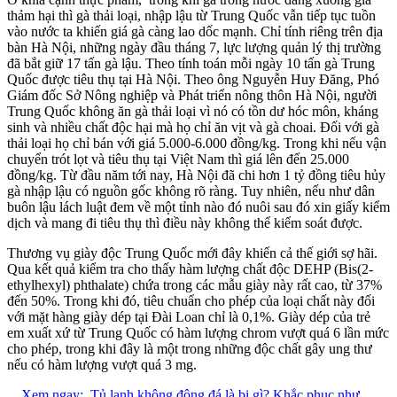
thảm hại thì gà thải loại, nhập lậu từ Trung Quốc vẫn tiếp tục tuồn
vào nước ta khiến giá gà càng lao dốc mạnh. Chỉ tính riêng trên địa
bàn Hà Nội, những ngày đầu tháng 7, lực lượng quản lý thị trường
đã bắt giữ 17 tấn gà lậu. Theo tính toán mỗi ngày 10 tấn gà Trung
Quốc được tiêu thụ tại Hà Nội. Theo ông Nguyễn Huy Đăng, Phó
Giám đốc Sở Nông nghiệp và Phát triển nông thôn Hà Nội, người
Trung Quốc không ăn gà thải loại vì nó có tồn dư hóc môn, kháng
sinh và nhiều chất độc hại mà họ chỉ ăn vịt và gà choai. Đối với gà
thải loại họ chỉ bán với giá 5.000-6.000 đồng/kg. Trong khi nếu vận
chuyển trót lọt và tiêu thụ tại Việt Nam thì giá lên đến 25.000
đồng/kg. Từ đầu năm tới nay, Hà Nội đã chi hơn 1 tỷ đồng tiêu hủy
gà nhập lậu có nguồn gốc không rõ ràng. Tuy nhiên, nếu như dân
buôn lậu lách luật đem về một tỉnh nào đó nuôi sau đó xin giấy kiểm
dịch và mang đi tiêu thụ thì điều này không thể kiểm soát được.
Thương vụ giày độc Trung Quốc mới đây khiến cả thế giới sợ hãi.
Qua kết quả kiểm tra cho thấy hàm lượng chất độc DEHP (Bis(2-
ethylhexyl) phthalate) chứa trong các mẫu giày này rất cao, từ 37%
đến 50%. Trong khi đó, tiêu chuẩn cho phép của loại chất này đối
với mặt hàng giày dép tại Đài Loan chỉ là 0,1%. Giày dép của trẻ
em xuất xứ từ Trung Quốc có hàm lượng chrom vượt quá 6 lần mức
cho phép, trong khi đây là một trong những độc chất gây ung thư
nếu có hàm lượng vượt quá 3 mg.
Xem ngay:
Tủ lạnh không đông đá là bị gì? Khắc phục như