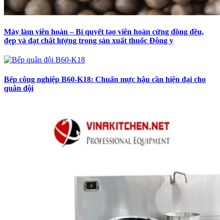
Máy làm viên hoàn – Bí quyết tạo viên hoàn cứng đồng đều,
đẹp và đạt chất lượng trong sản xuất thuốc Đông y
Bếp công nghiệp B60-K18: Chuẩn mực hậu cần hiện đại cho
quân đội