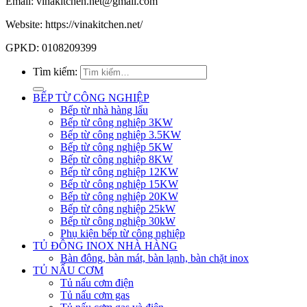
Email: vinakitchen.net@gmail.com
Website: https://vinakitchen.net/
GPKD: 0108209399
Tìm kiếm:
BẾP TỪ CÔNG NGHIỆP
Bếp từ nhà hàng lẩu
Bếp từ công nghiệp 3KW
Bếp từ công nghiệp 3.5KW
Bếp từ công nghiệp 5KW
Bếp từ công nghiệp 8KW
Bếp từ công nghiệp 12KW
Bếp từ công nghiệp 15KW
Bếp từ công nghiệp 20KW
Bếp từ công nghiệp 25kW
Bếp từ công nghiệp 30kW
Phụ kiện bếp từ công nghiệp
TỦ ĐÔNG INOX NHÀ HÀNG
Bàn đông, bàn mát, bàn lạnh, bàn chặt inox
TỦ NẤU CƠM
Tủ nấu cơm điện
Tủ nấu cơm gas