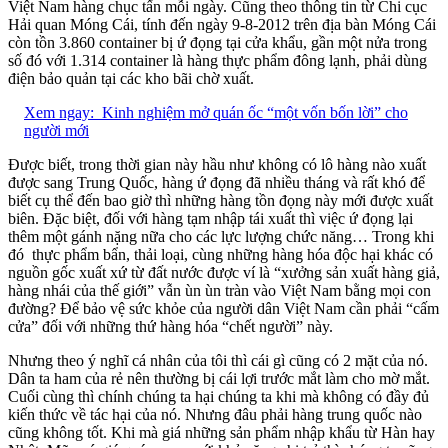
Việt Nam hàng chục tấn mỗi ngày. Cũng theo thông tin từ Chi cục
Hải quan Móng Cái, tính đến ngày 9-8-2012 trên địa bàn Móng Cái
còn tồn 3.860 container bị ứ đọng tại cửa khẩu, gần một nửa trong
số đó với 1.314 container là hàng thực phẩm đông lạnh, phải dùng
điện bảo quản tại các kho bãi chờ xuất.
Xem ngay:
Kinh nghiệm mở quán ốc “một vốn bốn lời” cho
người mới
Được biết, trong thời gian này hầu như không có lô hàng nào xuất
được sang Trung Quốc, hàng ứ đọng đã nhiều tháng và rất khó để
biết cụ thể đến bao giờ thì những hàng tồn đọng này mới được xuất
biên. Đặc biệt, đối với hàng tạm nhập tái xuất thì việc ứ đọng lại
thêm một gánh nặng nữa cho các lực lượng chức năng… Trong khi
đó thực phẩm bẩn, thải loại, cùng những hàng hóa độc hại khác có
nguồn gốc xuất xứ từ đất nước được ví là “xưởng sản xuất hàng giả,
hàng nhái của thế giới” vẫn ùn ùn tràn vào Việt Nam bằng mọi con
đường? Để bảo vệ sức khỏe của người dân Việt Nam cần phải “cấm
cửa” đối với những thứ hàng hóa “chết người” này.
Nhưng theo ý nghĩ cá nhân của tôi thì cái gì cũng có 2 mặt của nó.
Dân ta ham của rẻ nên thường bị cái lợi trước mắt làm cho mờ mắt.
Cuối cùng thì chính chúng ta hại chúng ta khi mà không có đầy đủ
kiến thức về tác hại của nó. Nhưng đâu phải hàng trung quốc nào
cũng không tốt. Khi mà giá những sản phẩm nhập khẩu từ Hàn hay