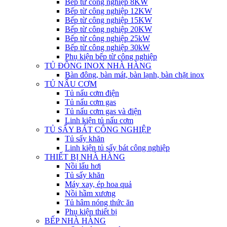
Bếp từ công nghiệp 8KW
Bếp từ công nghiệp 12KW
Bếp từ công nghiệp 15KW
Bếp từ công nghiệp 20KW
Bếp từ công nghiệp 25kW
Bếp từ công nghiệp 30kW
Phụ kiện bếp từ công nghiệp
TỦ ĐÔNG INOX NHÀ HÀNG
Bàn đông, bàn mát, bàn lạnh, bàn chặt inox
TỦ NẤU CƠM
Tủ nấu cơm điện
Tủ nấu cơm gas
Tủ nấu cơm gas và điện
Linh kiện tủ nấu cơm
TỦ SẤY BÁT CÔNG NGHIỆP
Tủ sấy khăn
Linh kiện tủ sấy bát công nghiệp
THIẾT BỊ NHÀ HÀNG
Nồi lẩu hơi
Tủ sấy khăn
Máy xay, ép hoa quả
Nồi hầm xương
Tủ hâm nóng thức ăn
Phụ kiện thiết bị
BẾP NHÀ HÀNG