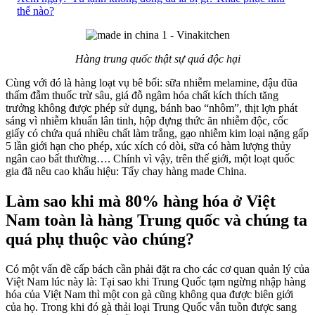
thế nào?
Hàng trung quốc thật sự quá độc hại
Cùng với đó là hàng loạt vụ bê bối: sữa nhiễm melamine, đậu đũa
thấm đẫm thuốc trừ sâu, giá đỗ ngâm hóa chất kích thích tăng
trưởng không được phép sử dụng, bánh bao “nhôm”, thịt lợn phát
sáng vì nhiễm khuẩn lân tinh, hộp đựng thức ăn nhiễm độc, cốc
giấy có chứa quá nhiều chất làm trắng, gạo nhiễm kim loại nặng gấp
5 lần giới hạn cho phép, xúc xích có dòi, sữa có hàm lượng thủy
ngân cao bất thường…. Chính vì vậy, trên thế giới, một loạt quốc
gia đã nêu cao khẩu hiệu: Tẩy chay hàng made China.
Làm sao khi mà 80% hàng hóa ở Việt
Nam toàn là hàng Trung quốc và chúng ta
quá phụ thuộc vào chúng?
Có một vấn đề cấp bách cần phải đặt ra cho các cơ quan quản lý của
Việt Nam lúc này là: Tại sao khi Trung Quốc tạm ngừng nhập hàng
hóa của Việt Nam thì một con gà cũng không qua được biên giới
của họ. Trong khi đó gà thải loại Trung Quốc vẫn tuồn được sang