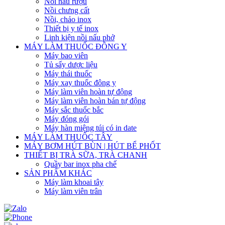
Nồi nấu rượu
Nồi chưng cất
Nồi, chảo inox
Thiết bị y tế inox
Linh kiện nồi nấu phở
MÁY LÀM THUỐC ĐÔNG Y
Máy bao viên
Tủ sấy dược liệu
Máy thái thuốc
Máy xay thuốc đông y
Máy làm viên hoàn tự động
Máy làm viên hoàn bán tự động
Máy sắc thuốc bắc
Máy đóng gói
Máy hàn miệng túi có in date
MÁY LÀM THUỐC TÂY
MÁY BƠM HÚT BÙN | HÚT BỂ PHỐT
THIẾT BỊ TRÀ SỮA, TRÀ CHANH
Quầy bar inox pha chế
SẢN PHẨM KHÁC
Máy làm khoai tây
Máy làm viên trân