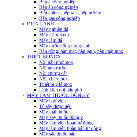
Bếp á công nghiệp
Bếp âu công nghiệp
Bếp chiên , bếp rán , bếp nướng
Bếp gas công nghiệp
ĐIỆN LẠNH
Máy nghiền đá
Máy Làm Kem
Máy làm đá
Máy nước uống nóng lạnh
Bàn đông, bàn mát, bàn lạnh, bàn chặt inox
THIẾT BỊ INOX
Nồi nấu phở inox
Nồi nấu rượu
Nồi chưng cất
Nồi, chảo inox
Thiết bị y tế inox
Linh kiện nồi nấu phở
MÁY LÀM THUỐC ĐÔNG Y
Máy bao viên
Tủ sấy dược liệu
Máy thái thuốc
Máy xay thuốc đông y
Máy làm viên hoàn tự động
Máy làm viên hoàn bán tự động
Máy sắc thuốc bắc