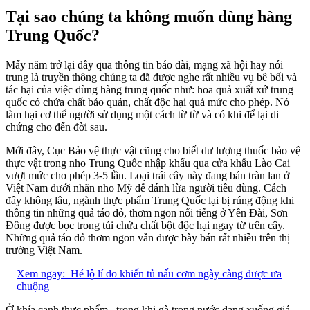
Tại sao chúng ta không muốn dùng hàng
Trung Quốc?
Mấy năm trở lại đây qua thông tin báo đài, mạng xã hội hay nói
trung là truyền thông chúng ta đã được nghe rất nhiều vụ bê bối và
tác hại của việc dùng hàng trung quốc như: hoa quả xuất xứ trung
quốc có chứa chất bảo quản, chất độc hại quá mức cho phép. Nó
làm hại cơ thể người sử dụng một cách từ từ và có khi để lại di
chứng cho đến đời sau.
Mới đây, Cục Bảo vệ thực vật cũng cho biết dư lượng thuốc bảo vệ
thực vật trong nho Trung Quốc nhập khẩu qua cửa khẩu Lào Cai
vượt mức cho phép 3-5 lần. Loại trái cây này đang bán tràn lan ở
Việt Nam dưới nhãn nho Mỹ để đánh lừa người tiêu dùng. Cách
đây không lâu, ngành thực phẩm Trung Quốc lại bị rúng động khi
thông tin những quả táo đỏ, thơm ngon nổi tiếng ở Yên Đài, Sơn
Đông được bọc trong túi chứa chất bột độc hại ngay từ trên cây.
Những quả táo đỏ thơm ngon vẫn được bày bán rất nhiều trên thị
trường Việt Nam.
Xem ngay:
Hé lộ lí do khiến tủ nấu cơm ngày càng được ưa
chuộng
Ở khía cạnh thực phẩm, trong khi gà trong nước đang xuống giá