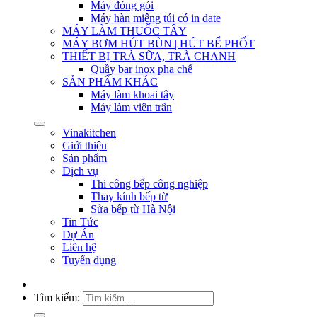
Máy đóng gói
Máy hàn miệng túi có in date
MÁY LÀM THUỐC TÂY
MÁY BƠM HÚT BÙN | HÚT BỂ PHỐT
THIẾT BỊ TRÀ SỮA, TRÀ CHANH
Quầy bar inox pha chế
SẢN PHẨM KHÁC
Máy làm khoai tây
Máy làm viên trân
Vinakitchen
Giới thiệu
Sản phẩm
Dịch vụ
Thi công bếp công nghiệp
Thay kính bếp từ
Sửa bếp từ Hà Nội
Tin Tức
Dự Án
Liên hệ
Tuyển dụng
Tìm kiếm: