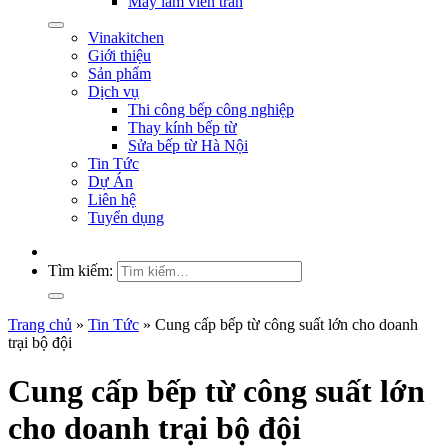
Máy làm viên trân
Vinakitchen
Giới thiệu
Sản phẩm
Dịch vụ
Thi công bếp công nghiệp
Thay kính bếp từ
Sửa bếp từ Hà Nội
Tin Tức
Dự Án
Liên hệ
Tuyển dụng
Tìm kiếm:
Trang chủ
»
Tin Tức
»
Cung cấp bếp từ công suất lớn cho doanh
trại bộ đội
Cung cấp bếp từ công suất lớn
cho doanh trại bộ đội