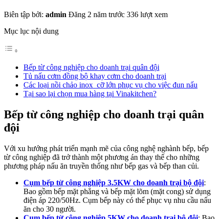
Biên tập bởi:
admin
Đăng 2 năm trước
336 lượt xem
Mục lục nội dung
Bếp từ công nghiệp cho doanh trại quân đội
Tủ nấu cơm đồng bộ khay cơm cho doanh trại
Các loại nồi chảo inox cỡ lớn phục vụ cho việc đun nấu
Tại sao lại chọn mua hàng tại Vinakitchen?
Bếp từ công nghiệp cho doanh trại quân
đội
Với xu hướng phát triển mạnh mẽ của công nghệ nghành bếp, bếp
từ công nghiệp đã trở thành một phương án thay thế cho những
phương pháp nấu ăn truyền thống như bếp gas và bếp than củi.
Cụm bếp từ công nghiệp 3.5KW cho doanh trại bộ đội
:
Bao gồm bếp mặt phẳng và bếp mặt lõm (mặt cong) sử dụng
điện áp 220/50Hz. Cụm bếp này có thể phục vụ nhu cầu nấu
ăn cho 30 người.
Cụm bếp từ công nghiệp 5KW cho doanh trại bộ đội
: Bao