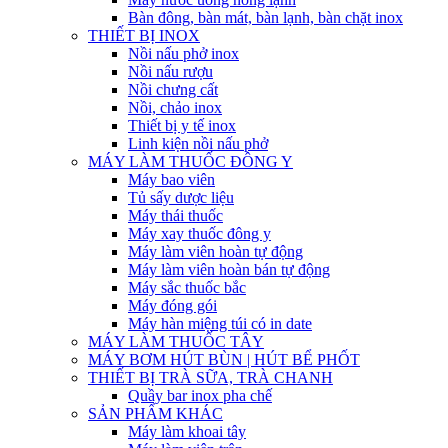
Bàn đông, bàn mát, bàn lạnh, bàn chặt inox
THIẾT BỊ INOX
Nồi nấu phở inox
Nồi nấu rượu
Nồi chưng cất
Nồi, chảo inox
Thiết bị y tế inox
Linh kiện nồi nấu phở
MÁY LÀM THUỐC ĐÔNG Y
Máy bao viên
Tủ sấy dược liệu
Máy thái thuốc
Máy xay thuốc đông y
Máy làm viên hoàn tự động
Máy làm viên hoàn bán tự động
Máy sắc thuốc bắc
Máy đóng gói
Máy hàn miệng túi có in date
MÁY LÀM THUỐC TÂY
MÁY BƠM HÚT BÙN | HÚT BỂ PHỐT
THIẾT BỊ TRÀ SỮA, TRÀ CHANH
Quầy bar inox pha chế
SẢN PHẨM KHÁC
Máy làm khoai tây