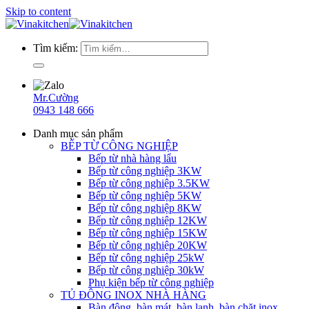
Skip to content
Tìm kiếm:
Mr.Cường
0943 148 666
Danh mục sản phẩm
BẾP TỪ CÔNG NGHIỆP
Bếp từ nhà hàng lẩu
Bếp từ công nghiệp 3KW
Bếp từ công nghiệp 3.5KW
Bếp từ công nghiệp 5KW
Bếp từ công nghiệp 8KW
Bếp từ công nghiệp 12KW
Bếp từ công nghiệp 15KW
Bếp từ công nghiệp 20KW
Bếp từ công nghiệp 25kW
Bếp từ công nghiệp 30kW
Phụ kiện bếp từ công nghiệp
TỦ ĐÔNG INOX NHÀ HÀNG
Bàn đông, bàn mát, bàn lạnh, bàn chặt inox