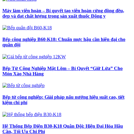
Máy làm viên hoàn – Bí quyết tạo viên hoàn cứng đồng đều,
đẹp và đạt chất lượng trong sản xuất thuốc Đông y
Bếp công nghiệp B60-K18: Chuẩn mực hậu cần hiện đại cho
quân đội
Bếp Từ Công Nghiệp Mặt Lõm – Bí Quyết “Giữ Lửa” Cho
Món Xào Nhà Hàng
Bếp từ công nghiệp: Giải pháp nấu nướng hiệu suất cao, tiết
kiệm chi phí
Hệ Thống Bếp Điện B30-K18 Quân Đội: Hiện Đại Hóa Hậu
Cần, Tối Ưu Chi Phí