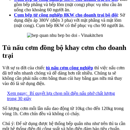
gồm bếp phẳng và bếp lõm (mặt cong) phục vụ nhu cầu ăn
uống cho khoảng 60 người ăn.
Cụm bếp từ công nghiệp 8KW cho doanh trại bộ đội
: Sử
dụng điện áp 380V (điện 3 pha) với mặt phẳng và mặt lõm
(mặt cong). Cụm bếp 8KW có thể phục vụ cho 90 người ăn.
Tủ nấu cơm đồng bộ khay cơm cho doanh
trại
Với sự ra đời của chiếc
tủ nấu cơm công nghiệp
thì việc nấu cơm
đã trở nên nhanh chóng và dễ dàng hơn rất nhiều. Chúng ta sẽ
không cần phải nấu cơm bằng than củi hay bằng gas nữa mà thay
vào đó là sử dụng điện.
Xem ngay:
Bí quyết lựa chọn nồi điện nấu phở chất lượng
trong 30 giây
Số lượng cơm mỗi lần nấu dao động từ 10kg cho đến 120kg trong
vòng 1h. Cơm chín đều và không có cháy.
Chú ý: Để sử dụng được hệ thống bếp quân nhu như trên thì ta cần
một hệ thống điện đủ công suất và hộp điện đảm bảo tiêu chuẩn.