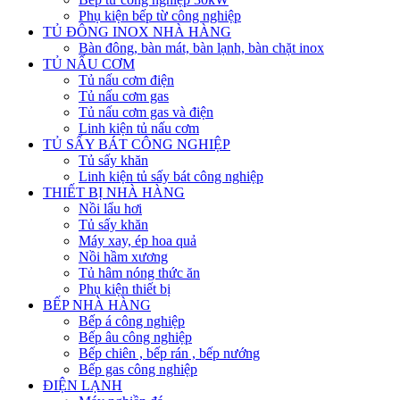
Phụ kiện bếp từ công nghiệp
TỦ ĐÔNG INOX NHÀ HÀNG
Bàn đông, bàn mát, bàn lạnh, bàn chặt inox
TỦ NẤU CƠM
Tủ nấu cơm điện
Tủ nấu cơm gas
Tủ nấu cơm gas và điện
Linh kiện tủ nấu cơm
TỦ SẤY BÁT CÔNG NGHIỆP
Tủ sấy khăn
Linh kiện tủ sấy bát công nghiệp
THIẾT BỊ NHÀ HÀNG
Nồi lẩu hơi
Tủ sấy khăn
Máy xay, ép hoa quả
Nồi hầm xương
Tủ hâm nóng thức ăn
Phụ kiện thiết bị
BẾP NHÀ HÀNG
Bếp á công nghiệp
Bếp âu công nghiệp
Bếp chiên , bếp rán , bếp nướng
Bếp gas công nghiệp
ĐIỆN LẠNH