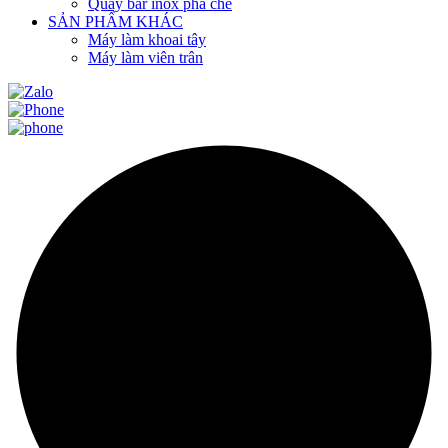
Quầy bar inox pha chế
SẢN PHẨM KHÁC
Máy làm khoai tây
Máy làm viên trân