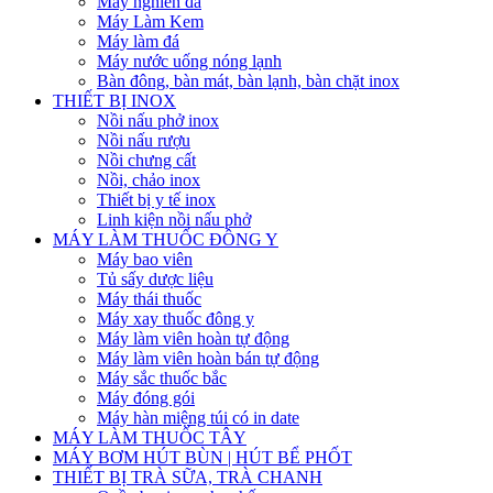
Máy nghiền đá
Máy Làm Kem
Máy làm đá
Máy nước uống nóng lạnh
Bàn đông, bàn mát, bàn lạnh, bàn chặt inox
THIẾT BỊ INOX
Nồi nấu phở inox
Nồi nấu rượu
Nồi chưng cất
Nồi, chảo inox
Thiết bị y tế inox
Linh kiện nồi nấu phở
MÁY LÀM THUỐC ĐÔNG Y
Máy bao viên
Tủ sấy dược liệu
Máy thái thuốc
Máy xay thuốc đông y
Máy làm viên hoàn tự động
Máy làm viên hoàn bán tự động
Máy sắc thuốc bắc
Máy đóng gói
Máy hàn miệng túi có in date
MÁY LÀM THUỐC TÂY
MÁY BƠM HÚT BÙN | HÚT BỂ PHỐT
THIẾT BỊ TRÀ SỮA, TRÀ CHANH