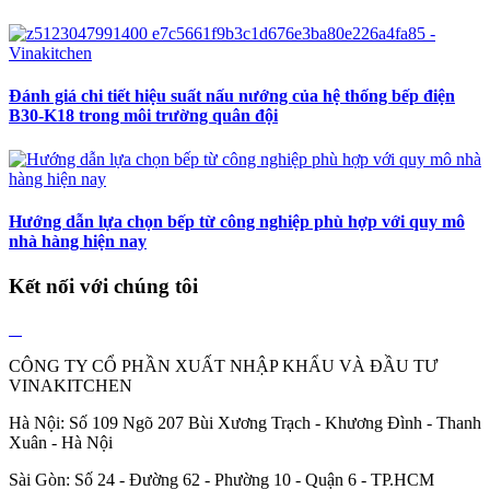
Đánh giá chi tiết hiệu suất nấu nướng của hệ thống bếp điện
B30-K18 trong môi trường quân đội
Hướng dẫn lựa chọn bếp từ công nghiệp phù hợp với quy mô
nhà hàng hiện nay
Kết nối với chúng tôi
CÔNG TY CỔ PHẦN XUẤT NHẬP KHẨU VÀ ĐẦU TƯ
VINAKITCHEN
Hà Nội: Số 109 Ngõ 207 Bùi Xương Trạch - Khương Đình - Thanh
Xuân - Hà Nội
Sài Gòn: Số 24 - Đường 62 - Phường 10 - Quận 6 - TP.HCM