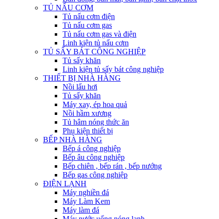
TỦ NẤU CƠM
Tủ nấu cơm điện
Tủ nấu cơm gas
Tủ nấu cơm gas và điện
Linh kiện tủ nấu cơm
TỦ SẤY BÁT CÔNG NGHIỆP
Tủ sấy khăn
Linh kiện tủ sấy bát công nghiệp
THIẾT BỊ NHÀ HÀNG
Nồi lẩu hơi
Tủ sấy khăn
Máy xay, ép hoa quả
Nồi hầm xương
Tủ hâm nóng thức ăn
Phụ kiện thiết bị
BẾP NHÀ HÀNG
Bếp á công nghiệp
Bếp âu công nghiệp
Bếp chiên , bếp rán , bếp nướng
Bếp gas công nghiệp
ĐIỆN LẠNH
Máy nghiền đá
Máy Làm Kem
Máy làm đá
Máy nước uống nóng lạnh