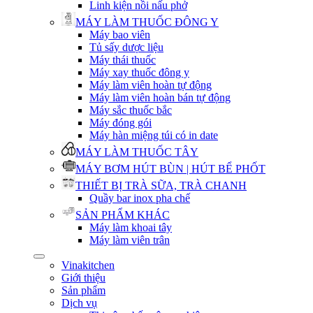
Linh kiện nồi nấu phở
MÁY LÀM THUỐC ĐÔNG Y
Máy bao viên
Tủ sấy dược liệu
Máy thái thuốc
Máy xay thuốc đông y
Máy làm viên hoàn tự động
Máy làm viên hoàn bán tự động
Máy sắc thuốc bắc
Máy đóng gói
Máy hàn miệng túi có in date
MÁY LÀM THUỐC TÂY
MÁY BƠM HÚT BÙN | HÚT BỂ PHỐT
THIẾT BỊ TRÀ SỮA, TRÀ CHANH
Quầy bar inox pha chế
SẢN PHẨM KHÁC
Máy làm khoai tây
Máy làm viên trân
Vinakitchen
Giới thiệu
Sản phẩm
Dịch vụ