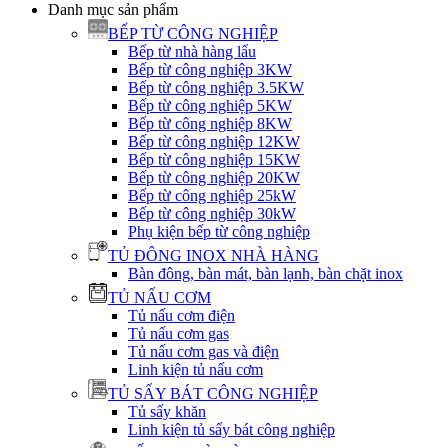
Danh mục sản phẩm
BẾP TỪ CÔNG NGHIỆP
Bếp từ nhà hàng lẩu
Bếp từ công nghiệp 3KW
Bếp từ công nghiệp 3.5KW
Bếp từ công nghiệp 5KW
Bếp từ công nghiệp 8KW
Bếp từ công nghiệp 12KW
Bếp từ công nghiệp 15KW
Bếp từ công nghiệp 20KW
Bếp từ công nghiệp 25kW
Bếp từ công nghiệp 30kW
Phụ kiện bếp từ công nghiệp
TỦ ĐÔNG INOX NHÀ HÀNG
Bàn đông, bàn mát, bàn lạnh, bàn chặt inox
TỦ NẤU CƠM
Tủ nấu cơm điện
Tủ nấu cơm gas
Tủ nấu cơm gas và điện
Linh kiện tủ nấu cơm
TỦ SẤY BÁT CÔNG NGHIỆP
Tủ sấy khăn
Linh kiện tủ sấy bát công nghiệp