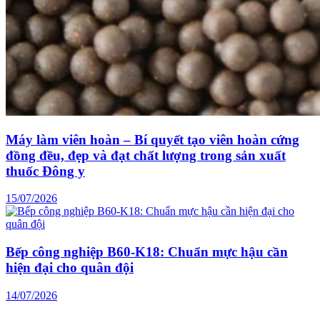
Máy làm viên hoàn – Bí quyết tạo viên hoàn cứng
đồng đều, đẹp và đạt chất lượng trong sản xuất
thuốc Đông y
15/07/2026
Bếp công nghiệp B60-K18: Chuẩn mực hậu cần
hiện đại cho quân đội
14/07/2026