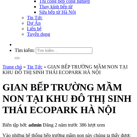
Thi công bếp công nghiệp
Thay kính bếp từ
Sửa bếp từ Hà Nội
Tin Tức
Dự Án
Liên hệ
Tuyển dụng
Tìm kiếm:
Trang chủ
»
Tin Tức
»
GIAN BẾP TRƯỜNG MẦM NON TẠI
KHU ĐÔ THỊ SINH THÁI ECOPARK HÀ NỘI
GIAN BẾP TRƯỜNG MẦM
NON TẠI KHU ĐÔ THỊ SINH
THÁI ECOPARK HÀ NỘI
Biên tập bởi:
admin
Đăng 2 năm trước
386 lượt xem
Vào những hệ thống bếp trường mầm non này chúng ta thấy được