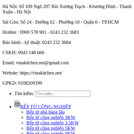
Hà Nội: Số 109 Ngõ 207 Bùi Xương Trạch - Khương Đình - Thanh
Xuân - Hà Nội
Sài Gòn: Số 24 - Đường 62 - Phường 10 - Quận 6 - TP.HCM
Hotline : 0969 578 901 - 0243 232 3683
Bảo hành - kỹ thuật: 0243 232 3684
CSKH: 0943 148 666
Email: vinakitchen.net@gmail.com
Website: https://vinakitchen.net/
GPKD: 0108209399
Tìm kiếm:
BẾP TỪ CÔNG NGHIỆP
Bếp từ nhà hàng lẩu
Bếp từ công nghiệp 3KW
Bếp từ công nghiệp 3.5KW
Bếp từ công nghiệp 5KW
Bếp từ công nghiệp 8KW