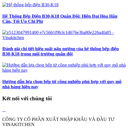
Hệ Thống Bếp Điện B30-K18 Quân Đội: Hiện Đại Hóa Hậu
Cần, Tối Ưu Chi Phí
Đánh giá chi tiết hiệu suất nấu nướng của hệ thống bếp điện
B30-K18 trong môi trường quân đội
Hướng dẫn lựa chọn bếp từ công nghiệp phù hợp với quy mô
nhà hàng hiện nay
Kết nối với chúng tôi
CÔNG TY CỔ PHẦN XUẤT NHẬP KHẨU VÀ ĐẦU TƯ
VINAKITCHEN