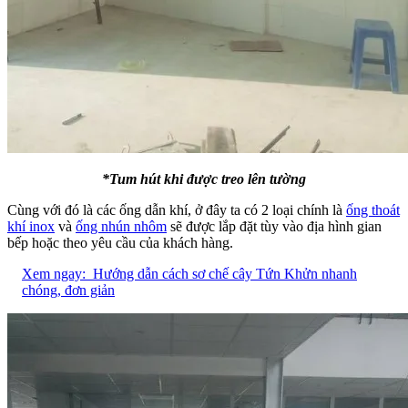
*Tum hút khi được treo lên tường
Cùng với đó là các ống dẫn khí, ở đây ta có 2 loại chính là
ống thoát
khí inox
và
ống nhún nhôm
sẽ được lắp đặt tùy vào địa hình gian
bếp hoặc theo yêu cầu của khách hàng.
Xem ngay:
Hướng dẫn cách sơ chế cây Tứn Khửn nhanh
chóng, đơn giản