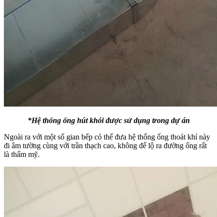
*Hệ thống ống hút khói được sử dụng trong dự án
Ngoài ra với một số gian bếp có thể đưa hệ thống ống thoát khí này
đi âm tường cùng với trần thạch cao, không để lộ ra đường ống rất
là thẩm mỹ.