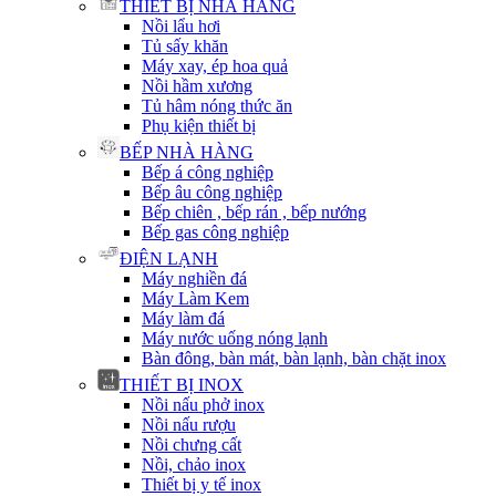
THIẾT BỊ NHÀ HÀNG
Nồi lẩu hơi
Tủ sấy khăn
Máy xay, ép hoa quả
Nồi hầm xương
Tủ hâm nóng thức ăn
Phụ kiện thiết bị
BẾP NHÀ HÀNG
Bếp á công nghiệp
Bếp âu công nghiệp
Bếp chiên , bếp rán , bếp nướng
Bếp gas công nghiệp
ĐIỆN LẠNH
Máy nghiền đá
Máy Làm Kem
Máy làm đá
Máy nước uống nóng lạnh
Bàn đông, bàn mát, bàn lạnh, bàn chặt inox
THIẾT BỊ INOX
Nồi nấu phở inox
Nồi nấu rượu
Nồi chưng cất
Nồi, chảo inox
Thiết bị y tế inox