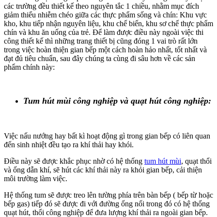
các trường đều thiết kế theo nguyên tắc 1 chiều, nhằm mục đích
giảm thiểu nhiễm chéo giữa các thực phẩm sống và chín: Khu vực
kho, khu tiếp nhận nguyên liệu, khu chế biến, khu sơ chế thực phẩm
chín và khu ăn uống của trẻ. Để làm được điều này ngoài việc thi
công thiết kế thì những trang thiết bị cũng đóng 1 vai trò rất lớn
trong việc hoàn thiện gian bếp một cách hoàn hảo nhất, tốt nhất và
đạt đủ tiêu chuẩn, sau đây chúng ta cùng đi sâu hơn về các sản
phẩm chính này:
Tum hút mùi công nghiệp và quạt hút công nghiệp:
Việc nấu nướng hay bất kì hoạt động gì trong gian bếp có liên quan
đến sinh nhiệt đều tạo ra khí thải hay khói.
Điều này sẽ được khắc phục nhờ có hệ thống
tum hút mùi
, quạt thổi
và ống dẫn khí, sẽ hút các khí thải này ra khỏi gian bếp, cải thiện
môi trường làm việc.
Hệ thống tum sẽ được treo lên tường phía trên bàn bếp ( bếp từ hoặc
bếp gas) tiếp đó sẽ được đi với đường ống nối trong đó có hệ thống
quạt hút, thổi công nghiệp để đưa lượng khí thải ra ngoài gian bếp.